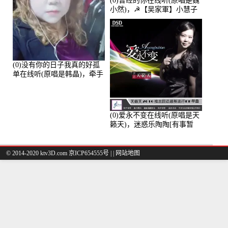
(0)曾经的你在线听(原唱是魏
小然)，☭【吴家軍】小慧子
的演唱点播:28043次
(0)没有你的日子我真的好孤
单在线听(原唱是韩晶)，牵手
人生（拒礼，花花支持互动
快乐）演唱点播:30445次
(0)爱永不变在线听(原唱是天
籁天)，迷惑乐陶陶[有事暂
离]演唱点播:27678次
© 2014-2020 ktv3D.com 京ICP654555号 |
|
网站地图