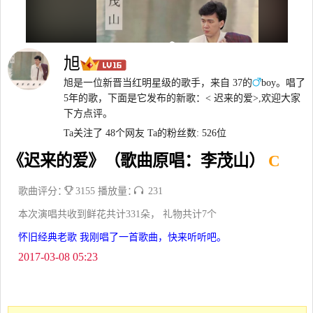
旭
旭是一位新晋当红明星级的歌手，来自 37的
boy。唱了
5年的歌，下面是它发布的新歌：< 迟来的爱>,欢迎大家
下方点评。
Ta关注了 48个网友
Ta的粉丝数: 526位
《迟来的爱》（歌曲原唱：李茂山）
C
歌曲评分：
3155 播放量：
231
本次演唱共收到鲜花共计331朵， 礼物共计7个
怀旧经典老歌 我刚唱了一首歌曲，快来听听吧。
2017-03-08 05:23