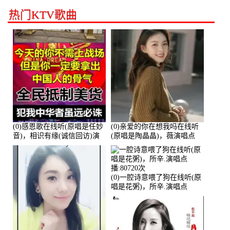
热门KTV歌曲
(0)感恩歌在线听(原唱是任妙
(0)亲爱的你在想我吗在线听
音)，相识有缘(诚信回访)演
(原唱是陶晶晶)，薇演唱点
唱点播:161288次
播:159722次
(0)一腔诗意喂了狗在线听(原
唱是花粥)，所辛.演唱点
播:80720次