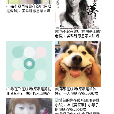
(0)若有缘再相见在线听(原唱
是曹越)，美珠珠感恩家人演
唱点播:88675次
(0)伤不起在线听(原唱是王麟/
老猫)，美珠珠感恩家人演唱
点播:80218次
(0)歌在飞在线听(原唱是苏勒
(0)萍聚在线听(原唱是卓依
亚其其格)，快乐的人演唱点
婷)，一人演唱点播:35667次
播:36次