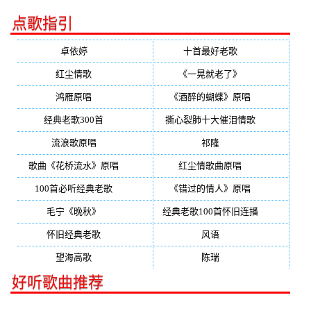
点歌指引
卓依婷
(350)
十首最好老歌
(300)
红尘情歌
(296)
《一晃就老了》
(253)
鸿雁原唱
(241)
《酒醉的蝴蝶》原唱
(220)
经典老歌300首
(203)
撕心裂肺十大催泪情歌
(195)
流浪歌原唱
(192)
祁隆
(188)
歌曲《花桥流水》原唱
(170)
红尘情歌曲原唱
(158)
100首必听经典老歌
(150)
《错过的情人》原唱
(142)
毛宁《晚秋》
(137)
经典老歌100首怀旧连播
(134)
怀旧经典老歌
(133)
风语
(132)
望海高歌
(131)
陈瑞
(128)
好听歌曲推荐