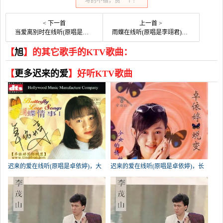
写的不错，赞一个！
< 下一首
上一首 >
当爱离别时在线听(原唱是龙梅子)，钧宝演唱点播:296次
雨蝶在线听(原唱是李翊君)，何潇演唱点播:94次
【
旭
】的其它歌手的KTV歌曲：
【
更多迟来的爱
】好听KTV歌曲
迟来的爱在线听(原唱是卓依婷)，大
迟来的爱在线听(原唱是卓依婷)，长
脚姐演唱点播:649次
运茶行演唱点播:269次