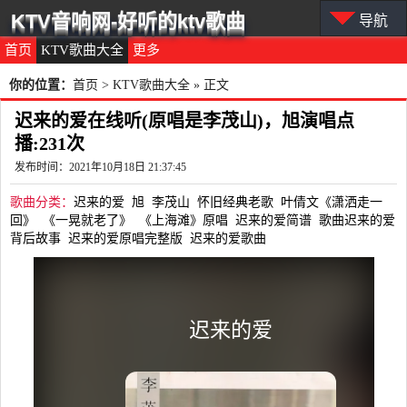
KTV音响网-好听的ktv歌曲
导航
首页
KTV歌曲大全
更多
你的位置：
首页
>
KTV歌曲大全
» 正文
迟来的爱在线听(原唱是李茂山)，旭演唱点
播:231次
发布时间：2021年10月18日 21:37:45
歌曲分类：
迟来的爱
旭
李茂山
怀旧经典老歌
叶倩文《潇洒走一
回》
《一晃就老了》
《上海滩》原唱
迟来的爱简谱
歌曲迟来的爱
背后故事
迟来的爱原唱完整版
迟来的爱歌曲