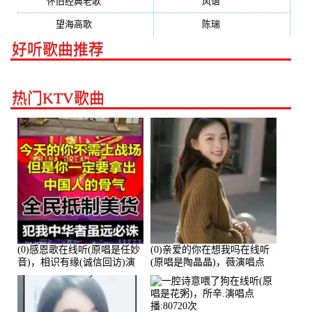
怀旧经典老歌
(133)
风语
(132)
望海高歌
(131)
陈瑞
(128)
好听歌曲推荐
热门KTV歌曲
(0)感恩歌在线听(原唱是任妙
(0)亲爱的你在想我吗在线听
音)，相识有缘(诚信回访)演
(原唱是陶晶晶)，薇演唱点
唱点播:161288次
播:159722次