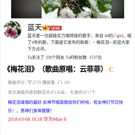
蓝天
蓝天是一位超级实力唱将级的歌手，来自 44的
girl。唱
了4年的歌，下面是它发布的新歌：< 梅花泪>,欢迎大家
下方点评。
Ta关注了 330个网友
Ta的粉丝数: 1537位
《梅花泪》（歌曲原唱：云菲菲）
C
歌曲评分：
2729 播放量：
165
本次演唱共收到鲜花共计136朵， 礼物共计17个
梅花泪谁唱的最好 女神节唱首歌给你们听哈，祝女神们节日快
乐！，男神们身体健康！
2018-03-08 16:18 华为Mate 8