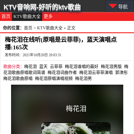
KTV音响网-好听的ktv歌曲
导航
首页
KTV歌曲大全
更多
你的位置：
首页
>
KTV歌曲大全
» 正文
梅花泪在线听(原唱是云菲菲)，蓝天演唱点
播:165次
发布时间：2021年10月20日 20:03:31
歌曲分类：
梅花泪
蓝天
云菲菲
梅花泪谁唱的最好
梅花泪男版
梅
花泪歌曲原唱歌词简谱
梅花泪词曲作者
梅花泪云菲菲演唱
郭津彤
梅花泪歌曲原唱
梅花泪原唱演唱视频
梅花泪男