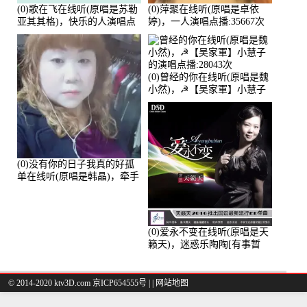
(0)歌在飞在线听(原唱是苏勒
(0)萍聚在线听(原唱是卓依
亚其其格)，快乐的人演唱点
婷)，一人演唱点播:35667次
播:36次
(0)曾经的你在线听(原唱是魏
小然)，☭【吴家軍】小慧子
的演唱点播:28043次
(0)没有你的日子我真的好孤
单在线听(原唱是韩晶)，牵手
人生（拒礼，花花支持互动
快乐）演唱点播:30445次
(0)爱永不变在线听(原唱是天
籁天)，迷惑乐陶陶[有事暂
离]演唱点播:27678次
© 2014-2020 ktv3D.com 京ICP654555号 |
|
网站地图