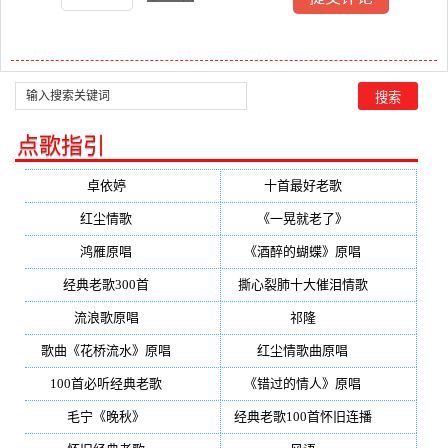
点歌指引
卓依婷
(350)
十首最好老歌
(300)
红尘情歌
(296)
《一晃就老了》
(253)
鸿雁原唱
(241)
《酒醉的蝴蝶》原唱
(220)
经典老歌300首
(203)
撕心裂肺十大催泪情歌
(195)
流浪歌原唱
(192)
祁隆
(188)
歌曲《花桥流水》原唱
(170)
红尘情歌曲原唱
(158)
100首必听经典老歌
(150)
《错过的情人》原唱
(142)
毛宁《晚秋》
(137)
经典老歌100首怀旧连播
(134)