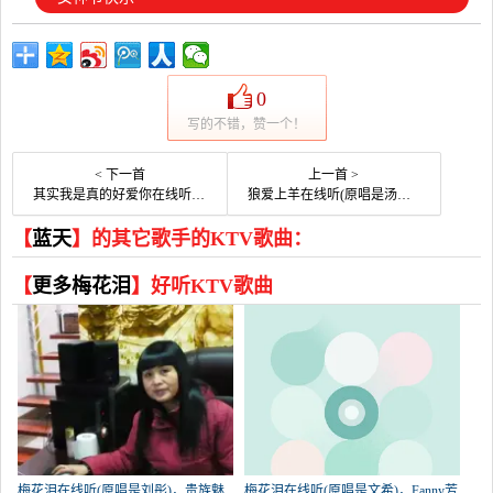
0
写的不错，赞一个！
< 下一首
上一首 >
其实我是真的好爱你在线听(原唱是网络歌手)，嗳殇祢演唱点播:137次
狼爱上羊在线听(原唱是汤潮)，云锦【主唱】乾平演唱点播:120次
【
蓝天
】的其它歌手的KTV歌曲：
【
更多梅花泪
】好听KTV歌曲
梅花泪在线听(原唱是刘彤)，贵族魅
梅花泪在线听(原唱是文希)，Fanny芳