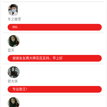
冬之傲雪
886
蓝天
谢谢友友携大捧花花支持，早上好
郭大侠
专业歌王！