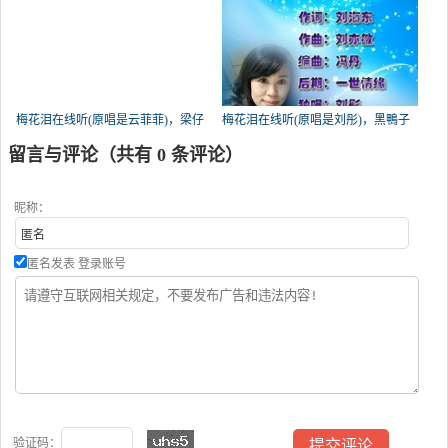
梅花泪在线听(原唱是云菲菲)，梁仔
梅花泪在线听(原唱是刘彤)，黑鴨子
演唱点播:146次
演唱点播:126次
留言与评论（共有
0
条评论）
昵称：
匿名发表
登录账号
验证码：