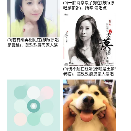
(0)一腔诗意喂了狗在线听(原
唱是花粥)，所辛.演唱点
播:80720次
(0)若有缘再相见在线听(原唱
是曹越)，美珠珠感恩家人演
唱点播:88675次
(0)伤不起在线听(原唱是王麟/
老猫)，美珠珠感恩家人演唱
点播:80218次