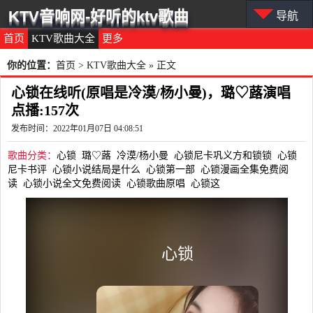
KTV音响网-好听的ktv歌曲
导航
首页
KTV歌曲大全
更多
你的位置：
首页
>
KTV歌曲大全
» 正文
心锁在线听(原唱是冷漠/杨小曼)，璐♡蕗演唱
点播:157次
发布时间：2022年01月07日 04:08:51
歌曲分类：
心锁
璐♡蕗
冷漠/杨小曼
心锁尼卡巩义方和锁锁
心锁
尼卡书评
心锁小说结局是什么
心锁第一部
心锁漫画全集免费阅
读
心锁小说全文免费阅读
心锁歌曲原唱
心锁这