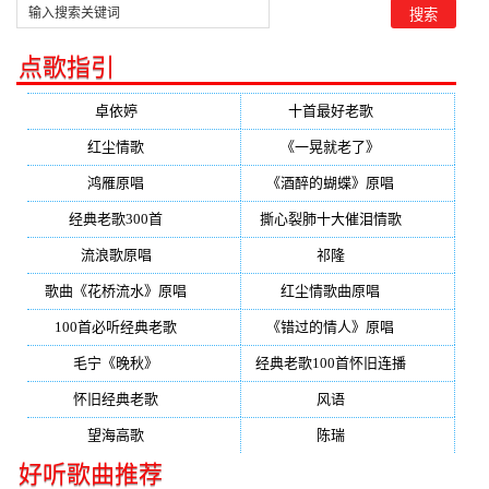
点歌指引
卓依婷
(350)
十首最好老歌
(300)
红尘情歌
(296)
《一晃就老了》
(253)
鸿雁原唱
(241)
《酒醉的蝴蝶》原唱
(220)
经典老歌300首
(203)
撕心裂肺十大催泪情歌
(195)
流浪歌原唱
(192)
祁隆
(188)
歌曲《花桥流水》原唱
(170)
红尘情歌曲原唱
(158)
100首必听经典老歌
(150)
《错过的情人》原唱
(142)
毛宁《晚秋》
(137)
经典老歌100首怀旧连播
(134)
怀旧经典老歌
(133)
风语
(132)
望海高歌
(131)
陈瑞
(128)
好听歌曲推荐