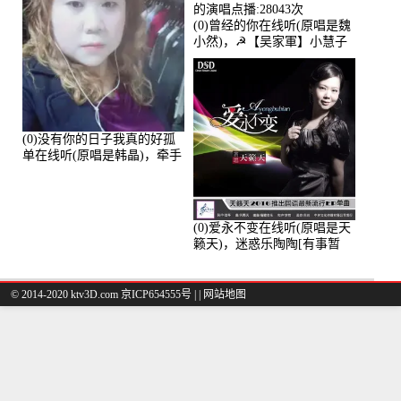
(0)曾经的你在线听(原唱是魏
小然)，☭【吴家軍】小慧子
的演唱点播:28043次
(0)没有你的日子我真的好孤
单在线听(原唱是韩晶)，牵手
人生（拒礼，花花支持互动
快乐）演唱点播:30445次
(0)爱永不变在线听(原唱是天
籁天)，迷惑乐陶陶[有事暂
离]演唱点播:27678次
© 2014-2020 ktv3D.com 京ICP654555号 |
|
网站地图