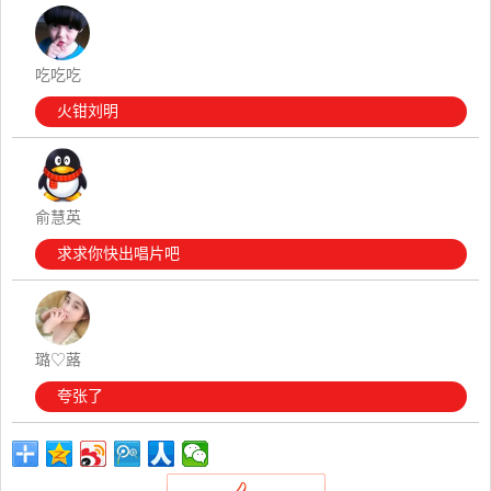
吃吃吃
火钳刘明
俞慧英
求求你快出唱片吧
璐♡蕗
夸张了