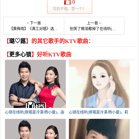
0
写的不错，赞一个！
< 下一首
上一首 >
【黄梅戏】《满工对唱》选段在线听(原唱是庄学忠/刘秋仪)，快乐人生《退出K歌》演唱点播:63次
别笑了眼泪都掉了在线听(原唱是MC段玉)，余生好好爱自己演唱点播:38次
【
璐♡蕗
】的其它歌手的KTV歌曲：
【
更多心锁
】好听KTV歌曲
心锁在线听(原唱是冷漠/杨小曼)，函
心锁在线听(原唱是冷漠/杨小曼)，莉
子演唱点播:531次
影倩兮演唱点播:266次