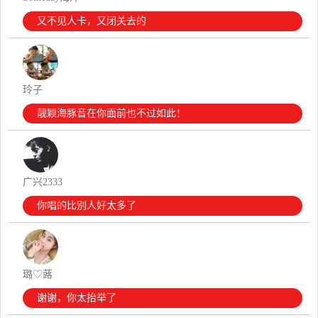
又不见人卡，又闭关去的
玲子
靓颖海豚音在你面前也不过如此！
广兴2333
你唱的比别人好太多了
璐♡蕗
谢谢，你太抬举了