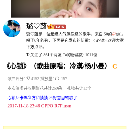
璐♡蕗
璐♡蕗是一位超级人气偶像级的歌手，来自 50的
girl。
唱了6年的歌，下面是它发布的新歌：< 心锁>,欢迎大家
下方点评。
Ta关注了 861个网友
Ta的粉丝数: 1011位
《心锁》（歌曲原唱：冷漠/杨小曼）
C
歌曲评分：
4152 播放量：
157
本次演唱共收到鲜花共计269朵， 礼物共计13个
心锁尼卡巩义方和锁锁 不好意思毁歌了
2017-11-18 23:46 OPPO R7Plusm