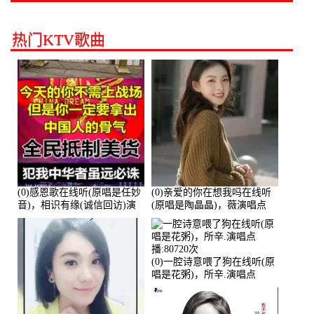
热门KTV歌曲
(0)感恩歌在线听(原唱是任妙
(0)亲爱的你在想我吗在线听
音)，相识有缘(诚信回访)演
(原唱是陶晶晶)，薇演唱点
唱点播:161288次
播:159722次
(0)一腔诗意喂了狗在线听(原
唱是花粥)，所辛.演唱点
播:80720次