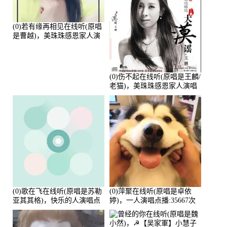
(0)若有缘再相见在线听(原唱
是曹越)，美珠珠感恩家人演
唱点播:88675次
(0)伤不起在线听(原唱是王麟/
老猫)，美珠珠感恩家人演唱
点播:80218次
(0)歌在飞在线听(原唱是苏勒
(0)萍聚在线听(原唱是卓依
亚其其格)，快乐的人演唱点
婷)，一人演唱点播:35667次
播:36次