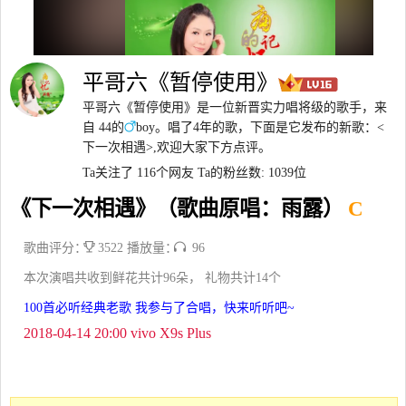
平哥六《暂停使用》
平哥六《暂停使用》是一位新晋实力唱将级的歌手，来
自 44的
boy。唱了4年的歌，下面是它发布的新歌：<
下一次相遇>,欢迎大家下方点评。
Ta关注了 116个网友
Ta的粉丝数: 1039位
《下一次相遇》（歌曲原唱：雨露）
C
歌曲评分：
3522 播放量：
96
本次演唱共收到鲜花共计96朵， 礼物共计14个
100首必听经典老歌 我参与了合唱，快来听听吧~
2018-04-14 20:00 vivo X9s Plus