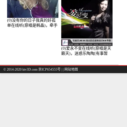
(0)没有你的日子我真的好孤
单在线听(原唱是韩晶)，牵手
人生（拒礼，花花支持互动
快乐）演唱点播:30445次
(0)爱永不变在线听(原唱是天
籁天)，迷惑乐陶陶[有事暂
离]演唱点播:27678次
© 2014-2020 ktv3D.com 京ICP654555号 |
|
网站地图