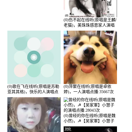
唱点播:88675次
(0)伤不起在线听(原唱是王麟/
老猫)，美珠珠感恩家人演唱
点播:80218次
(0)歌在飞在线听(原唱是苏勒
(0)萍聚在线听(原唱是卓依
亚其其格)，快乐的人演唱点
婷)，一人演唱点播:35667次
播:36次
(0)曾经的你在线听(原唱是魏
小然)，☭【吴家軍】小慧子
的演唱点播:28043次