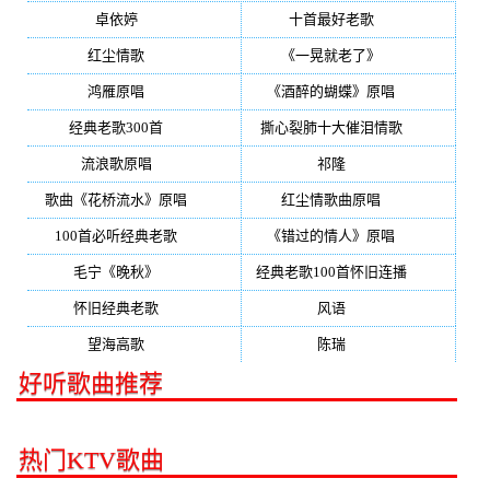
卓依婷
(350)
十首最好老歌
(300)
红尘情歌
(296)
《一晃就老了》
(253)
鸿雁原唱
(241)
《酒醉的蝴蝶》原唱
(220)
经典老歌300首
(203)
撕心裂肺十大催泪情歌
(195)
流浪歌原唱
(192)
祁隆
(188)
歌曲《花桥流水》原唱
(170)
红尘情歌曲原唱
(158)
100首必听经典老歌
(150)
《错过的情人》原唱
(142)
毛宁《晚秋》
(137)
经典老歌100首怀旧连播
(134)
怀旧经典老歌
(133)
风语
(132)
望海高歌
(131)
陈瑞
(128)
好听歌曲推荐
热门KTV歌曲