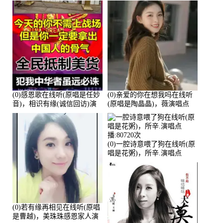
(0)感恩歌在线听(原唱是任妙
(0)亲爱的你在想我吗在线听
音)，相识有缘(诚信回访)演
(原唱是陶晶晶)，薇演唱点
唱点播:161288次
播:159722次
(0)一腔诗意喂了狗在线听(原
唱是花粥)，所辛.演唱点
播:80720次
(0)若有缘再相见在线听(原唱
是曹越)，美珠珠感恩家人演