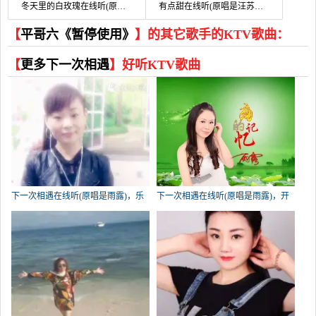
冬天里的白玫瑰在线听(原唱是地铁兄弟)，雄鹰展翅演唱点播:47次
有点甜在线听(原唱是汪苏泷/BY2)，桃桃演唱点播:41次
【
平哥六《暂停使用》
】的其它歌手的KTV歌曲：
【
更多下一次相遇
】好听KTV歌曲
下一次相遇在线听(原唱是雨露)，乐
下一次相遇在线听(原唱是雨露)，开
乐演唱点播:4226次
心主唱亿万（退出）演唱点播:1329次