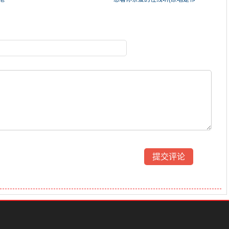
2
隆)，往事如风演唱点播:155次