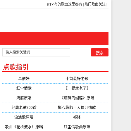
KTV有的歌曲这里都有
|
热门歌曲关注
|
点歌指引
卓依婷
(350)
十首最好老歌
(300)
红尘情歌
(296)
《一晃就老了》
(253)
鸿雁原唱
(241)
《酒醉的蝴蝶》原唱
(220)
经典老歌300首
(203)
撕心裂肺十大催泪情歌
(195)
流浪歌原唱
(192)
祁隆
(188)
歌曲《花桥流水》原唱
(170)
红尘情歌曲原唱
(158)