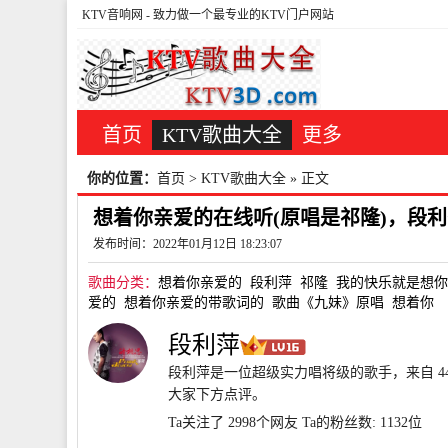
KTV音响网
- 致力做一个最专业的KTV门户网站
首页
KTV歌曲大全
更多
你的位置：
首页
>
KTV歌曲大全
» 正文
想着你亲爱的在线听(原唱是祁隆)，段利萍
发布时间：2022年01月12日 18:23:07
歌曲分类：
想着你亲爱的
段利萍
祁隆
我的快乐就是想你
爱的
想着你亲爱的带歌词的
歌曲《九妹》原唱
想着你
段利萍
段利萍是一位超级实力唱将级的歌手，来自 4
大家下方点评。
Ta关注了 2998个网友
Ta的粉丝数: 1132位