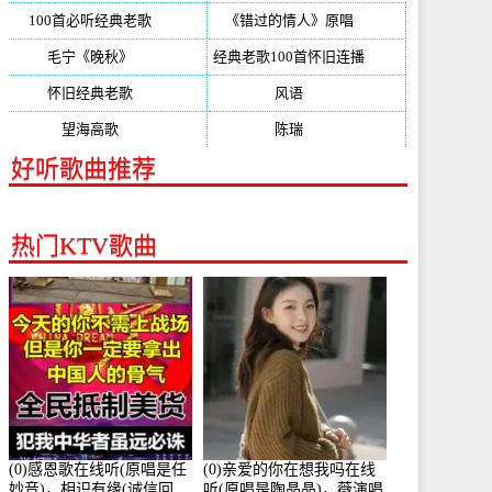
100首必听经典老歌
(150)
《错过的情人》原唱
(142)
毛宁《晚秋》
(137)
经典老歌100首怀旧连播
(134)
怀旧经典老歌
(133)
风语
(132)
望海高歌
(131)
陈瑞
(128)
好听歌曲推荐
热门KTV歌曲
(0)感恩歌在线听(原唱是任
(0)亲爱的你在想我吗在线
妙音)，相识有缘(诚信回
听(原唱是陶晶晶)，薇演唱