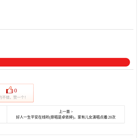
0
的不错，赞一个！
上一首 >
好人一生平安在线听(原唱是卓依婷)，家有儿女演唱点播:20次