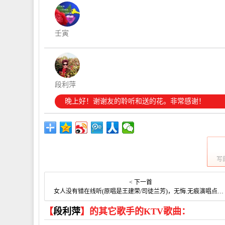
壬寅
段利萍
晚上好！谢谢友的聆听和送的花。非常感谢！
写
< 下一首
女人没有错在线听(原唱是王建荣/司徒兰芳)，无悔.无痕演唱点播:14次
【
段利萍
】的其它歌手的KTV歌曲：