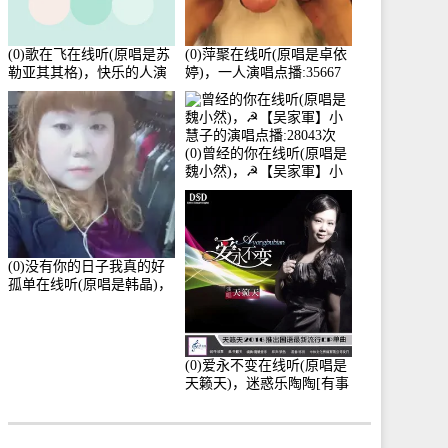
(0)歌在飞在线听(原唱是苏
(0)萍聚在线听(原唱是卓依
勒亚其其格)，快乐的人演
婷)，一人演唱点播:35667
唱点播:36次
次
(0)曾经的你在线听(原唱是
魏小然)，☭【吴家軍】小
慧子的演唱点播:28043次
(0)没有你的日子我真的好
孤单在线听(原唱是韩晶)，
牵手人生（拒礼，花花支
持互动快乐）演唱点
播:30445次
(0)爱永不变在线听(原唱是
天籁天)，迷惑乐陶陶[有事
暂离]演唱点播:27678次