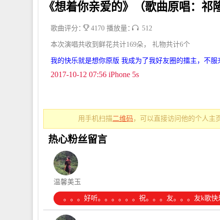
《想着你亲爱的》（歌曲原唱：祁
歌曲评分：
4170 播放量：
512
本次演唱共收到鲜花共计169朵， 礼物共计6个
我的快乐就是想你原版 我成为了我好友圈的擂主，不服
2017-10-12 07:56 iPhone 5s
用手机扫描
二维码
，可以直接访问他的个人主页
热心粉丝留言
温馨美玉
。。。好听。。。。。。祝。。。友。。。友k歌快