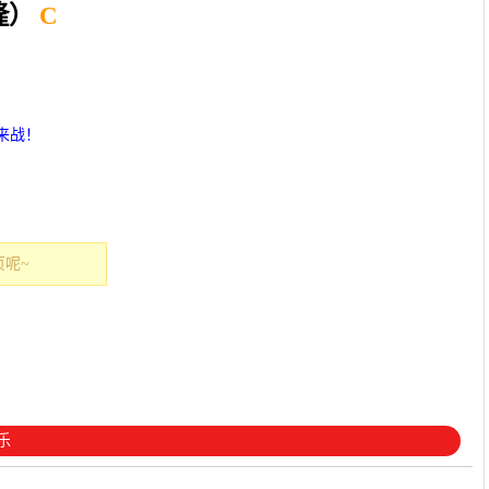
隆）
C
来战！
呢~
乐