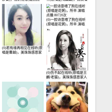
访)演唱点播:161288次
点播:159722次
(0)一腔诗意喂了狗在线听
(原唱是花粥)，所辛.演唱
点播:80720次
(0)若有缘再相见在线听(原
唱是曹越)，美珠珠感恩家
人演唱点播:88675次
(0)伤不起在线听(原唱是王
麟/老猫)，美珠珠感恩家人
演唱点播:80218次