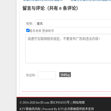
隆)，杨（祖）忠【有点忙】演唱
名/祁隆)，柳暗花明演唱点播:24
留言与评论（共有
0
条评论）
点播:295次
次
昵称：
匿名发表
登录账号
验证码：
© 2014-2020 ktv3D.com 京ICP654555号 |
|
网站地图
KTV歌曲风向标 | Powered By
KTV必点歌曲
提供技术支持