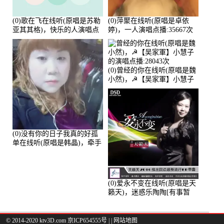
(0)歌在飞在线听(原唱是苏勒
(0)萍聚在线听(原唱是卓依
亚其其格)，快乐的人演唱点
婷)，一人演唱点播:35667次
播:36次
(0)曾经的你在线听(原唱是魏
小然)，☭【吴家軍】小慧子
的演唱点播:28043次
(0)没有你的日子我真的好孤
单在线听(原唱是韩晶)，牵手
人生（拒礼，花花支持互动
快乐）演唱点播:30445次
(0)爱永不变在线听(原唱是天
籁天)，迷惑乐陶陶[有事暂
离]演唱点播:27678次
© 2014-2020 ktv3D.com 京ICP654555号 |
|
网站地图