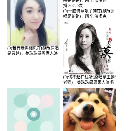
(0)一腔诗意喂了狗在线听(原
唱是花粥)，所辛.演唱点
播:80720次
(0)若有缘再相见在线听(原唱
是曹越)，美珠珠感恩家人演
唱点播:88675次
(0)伤不起在线听(原唱是王麟/
老猫)，美珠珠感恩家人演唱
点播:80218次