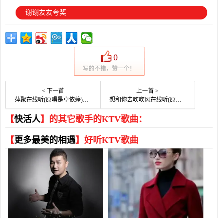
谢谢友友夸奖
0
写的不错，赞一个！
< 下一首
上一首 >
萍聚在线听(原唱是卓依婷)，往事随风演唱点播:13次
想和你去吹吹风在线听(原唱是张学友)，和气生财演唱点播:11次
【
快活人
】的其它歌手的KTV歌曲：
【
更多最美的相遇
】好听KTV歌曲