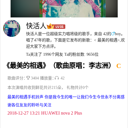
快活人
快活人是一位超级实力唱将级的歌手，来自 42的
boy。
唱了47年的歌，下面是它发布的新歌：< 最美的相遇>,欢
迎大家下方点评。
Ta关注了 1996个网友
Ta的粉丝数: 9656位
《最美的相遇》（歌曲原唱：李志洲）
C
歌曲评分：
3404 播放量：
42
本次演唱共收到鲜花共计215朵， 礼物共计0个
最美的相遇手机铃声 你是我今生的唯一让我们今生今世永不分离感
谢各位友友的聆听与关注
2018-12-27 13:21 HUAWEI nova 2 Plus