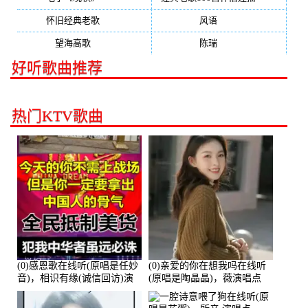
怀旧经典老歌
(133)
风语
(132)
望海高歌
(131)
陈瑞
(128)
好听歌曲推荐
热门KTV歌曲
(0)感恩歌在线听(原唱是任妙
(0)亲爱的你在想我吗在线听
音)，相识有缘(诚信回访)演
(原唱是陶晶晶)，薇演唱点
唱点播:161288次
播:159722次