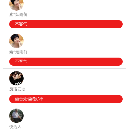
素*烟雨荷
不客气
素*烟雨荷
不客气
风清云淡
颤音处理的好棒
快活人