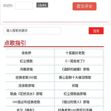
验证码：
点歌指引
卓依婷
(350)
十首最好老歌
(300)
红尘情歌
(296)
《一晃就老了》
(253)
鸿雁原唱
(241)
《酒醉的蝴蝶》原唱
(220)
经典老歌300首
(203)
撕心裂肺十大催泪情歌
(195)
流浪歌原唱
(192)
祁隆
(188)
歌曲《花桥流水》原唱
(170)
红尘情歌曲原唱
(158)
100首必听经典老歌
(150)
《错过的情人》原唱
(142)
毛宁《晚秋》
(137)
经典老歌100首怀旧连播
(134)