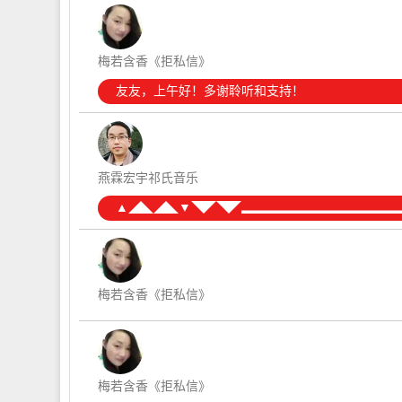
梅若含香《拒私信》
友友，上午好！多谢聆听和支持！
燕霖宏宇祁氏音乐
▲◢◣◢◣▼◥◤◥◤▂▂▂▂▂▂▂▂▂▂▂▂
梅若含香《拒私信》
梅若含香《拒私信》