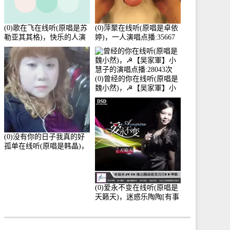
(0)歌在飞在线听(原唱是苏
(0)萍聚在线听(原唱是卓依
勒亚其其格)，快乐的人演
婷)，一人演唱点播:35667
唱点播:36次
次
(0)曾经的你在线听(原唱是
魏小然)，☭【吴家軍】小
慧子的演唱点播:28043次
(0)没有你的日子我真的好
孤单在线听(原唱是韩晶)，
牵手人生（拒礼，花花支
持互动快乐）演唱点
播:30445次
(0)爱永不变在线听(原唱是
天籁天)，迷惑乐陶陶[有事
暂离]演唱点播:27678次