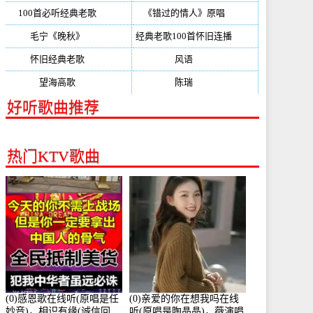
100首必听经典老歌
(150)
《错过的情人》原唱
(142)
毛宁《晚秋》
(137)
经典老歌100首怀旧连播
(134)
怀旧经典老歌
(133)
风语
(132)
望海高歌
(131)
陈瑞
(128)
好听歌曲推荐
热门KTV歌曲
(0)感恩歌在线听(原唱是任
(0)亲爱的你在想我吗在线
妙音)，相识有缘(诚信回
听(原唱是陶晶晶)，薇演唱