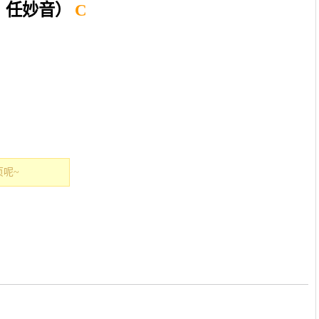
：任妙音）
C
呢~