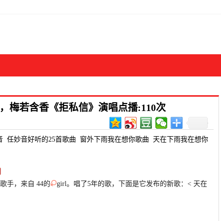
，梅若含香《拒私信》演唱点播:110次
音
任妙音好听的25首歌曲
窗外下雨我在想你歌曲
天在下雨我在想你
手，来自 44的
girl。唱了5年的歌，下面是它发布的新歌：< 天在