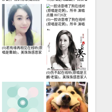
访)演唱点播:161288次
点播:159722次
(0)一腔诗意喂了狗在线听
(原唱是花粥)，所辛.演唱
点播:80720次
(0)若有缘再相见在线听(原
唱是曹越)，美珠珠感恩家
人演唱点播:88675次
(0)伤不起在线听(原唱是王
麟/老猫)，美珠珠感恩家人
演唱点播:80218次