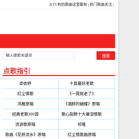
KTV有的歌曲这里都有
|
热门歌曲关注
|
点歌指引
卓依婷
(350)
十首最好老歌
(300)
红尘情歌
(296)
《一晃就老了》
(253)
鸿雁原唱
(241)
《酒醉的蝴蝶》原唱
(220)
经典老歌300首
(203)
撕心裂肺十大催泪情歌
(195)
流浪歌原唱
(192)
祁隆
(188)
歌曲《花桥流水》原唱
(170)
红尘情歌曲原唱
(158)