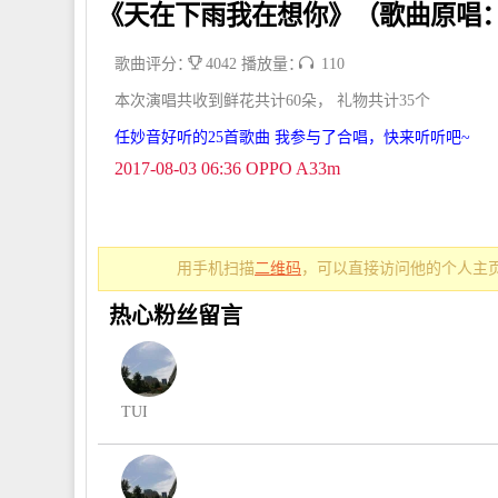
《天在下雨我在想你》（歌曲原唱
歌曲评分：
4042 播放量：
110
本次演唱共收到鲜花共计60朵， 礼物共计35个
任妙音好听的25首歌曲 我参与了合唱，快来听听吧~
2017-08-03 06:36 OPPO A33m
用手机扫描
二维码
，可以直接访问他的个人主页
热心粉丝留言
TUI