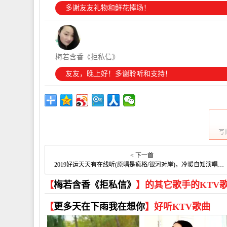
多谢友友礼物和鲜花捧场！
梅若含香《拒私信》
友友，晚上好！多谢聆听和支持！
写
< 下一首
2019好运天天有在线听(原唱是疯格/银河对岸)，冷暖自知演唱点播:127次
【
梅若含香《拒私信》
】的其它歌手的KTV
【
更多天在下雨我在想你
】好听KTV歌曲