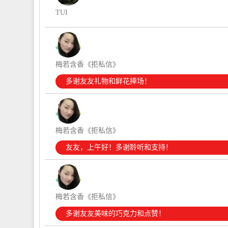
TUI
梅若含香《拒私信》
多谢友友礼物和鲜花捧场！
梅若含香《拒私信》
友友，上午好！多谢聆听和支持！
梅若含香《拒私信》
多谢友友美味的巧克力和点赞！