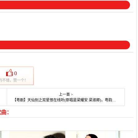
0
的不错，赞一个！
上一首 >
【粤剧】天仙别之双星恨在线听(原唱是梁耀安 梁淑卿)，粤韵（停）演唱点播:70次
歌曲：