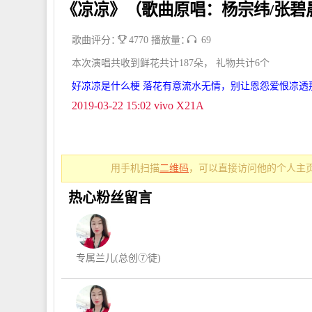
《凉凉》（歌曲原唱：杨宗纬/张碧
歌曲评分：
4770 播放量：
69
本次演唱共收到鲜花共计187朵， 礼物共计6个
好凉凉是什么梗 落花有意流水无情，别让恩怨爱恨凉透
2019-03-22 15:02 vivo X21A
用手机扫描
二维码
，可以直接访问他的个人主页
热心粉丝留言
专属兰儿(总创⑦徒)