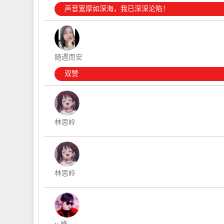
声音宽厚如深海，我已深深沦陷！
随遇而安
双赞
林思岭
林思岭