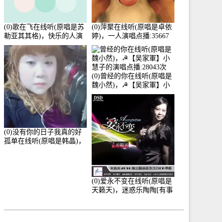
(0)歌在飞在线听(原唱是苏
(0)萍聚在线听(原唱是卓依
勒亚其其格)，快乐的人演
婷)，一人演唱点播:35667
唱点播:36次
次
(0)曾经的你在线听(原唱是
魏小然)，☭【吴家軍】小
慧子的演唱点播:28043次
(0)没有你的日子我真的好
孤单在线听(原唱是韩晶)，
牵手人生（拒礼，花花支
持互动快乐）演唱点
播:30445次
(0)爱永不变在线听(原唱是
天籁天)，迷惑乐陶陶[有事
暂离]演唱点播:27678次