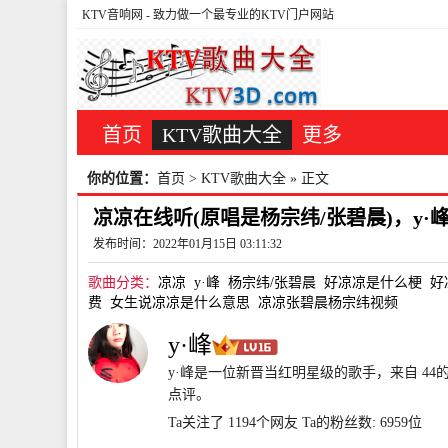
KTV音响网
- 致力做一个最专业的KTV门户网站
首页
KTV歌曲大全
更多
你的位置：
首页
>
KTV歌曲大全
» 正文
凉凉在线听(原唱是杨宗纬/张碧晨)，y·峰
发布时间：2022年01月15日 03:11:32
歌曲分类：
凉凉
y·峰
杨宗纬/张碧晨
好凉凉是什么梗
好
费
女生说凉凉是什么意思
凉凉张碧晨杨宗纬视频
y·峰
y·峰是一位新晋当红明星级的歌手，来自 44
点评。
Ta关注了 1194个网友
Ta的粉丝数: 6959位