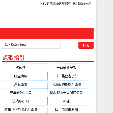
KTV有的歌曲这里都有
|
热门歌曲关注
|
点歌指引
卓依婷
(350)
十首最好老歌
(300)
红尘情歌
(296)
《一晃就老了》
(253)
鸿雁原唱
(241)
《酒醉的蝴蝶》原唱
(220)
经典老歌300首
(203)
撕心裂肺十大催泪情歌
(195)
流浪歌原唱
(192)
祁隆
(188)
歌曲《花桥流水》原唱
(170)
红尘情歌曲原唱
(158)