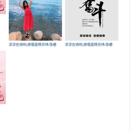
碧
凉凉在线听(原唱是杨宗纬/张碧
凉凉在线听(原唱是杨宗纬/张碧
晨)，⁶⁶⁶⁸演唱点播:225次
晨)，风一样的男子演唱点播:192次
碧
次