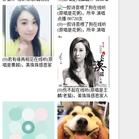
访)演唱点播:161288次
点播:159722次
(0)一腔诗意喂了狗在线听
(原唱是花粥)，所辛.演唱
点播:80720次
(0)若有缘再相见在线听(原
唱是曹越)，美珠珠感恩家
人演唱点播:88675次
(0)伤不起在线听(原唱是王
麟/老猫)，美珠珠感恩家人
演唱点播:80218次