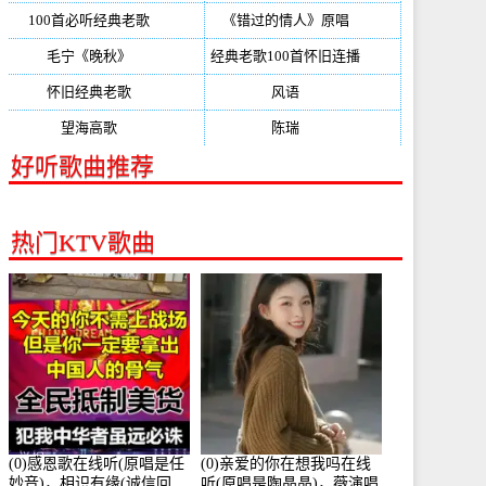
100首必听经典老歌
(150)
《错过的情人》原唱
(142)
毛宁《晚秋》
(137)
经典老歌100首怀旧连播
(134)
怀旧经典老歌
(133)
风语
(132)
望海高歌
(131)
陈瑞
(128)
好听歌曲推荐
热门KTV歌曲
(0)感恩歌在线听(原唱是任
(0)亲爱的你在想我吗在线
妙音)，相识有缘(诚信回
听(原唱是陶晶晶)，薇演唱