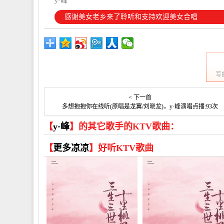
y·峰
感谢美女老乡来了聆听和支持欢迎美女合唱
写
< 下一首
多想抱抱你在线听(原唱是龙翼/刘晓龙)，y·峰演唱点播:93次
【
y·峰
】的其它歌手的KTV歌曲：
【
更多凉凉
】好听KTV歌曲