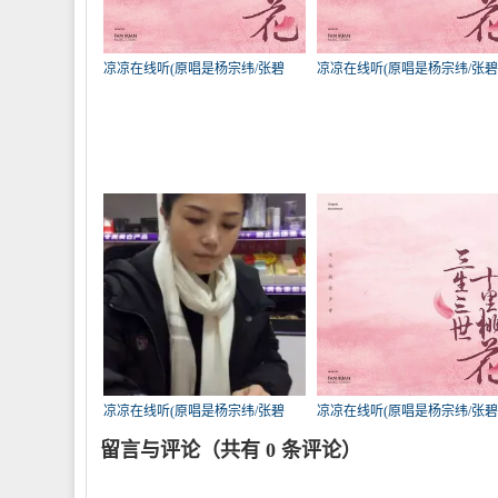
凉凉在线听(原唱是杨宗纬/张碧
凉凉在线听(原唱是杨宗纬/张
晨)，悠然自得演唱点播:545次
晨)，Anglia天边的云演唱点
播:261次
凉凉在线听(原唱是杨宗纬/张碧
凉凉在线听(原唱是杨宗纬/张
晨)，姣姣【财神首徒】演唱点
晨)，河南天磷红演唱点播:172
留言与评论（共有
0
条评论）
播:189次