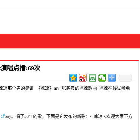
演唱点播:69次
凉凉那个男的是谁
《凉凉》mv
张碧晨的凉凉歌曲
凉凉在线试听免
的
boy。唱了33年的歌，下面是它发布的新歌：< 凉凉>,欢迎大家下方