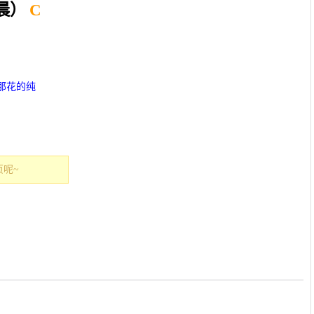
晨）
C
那花的纯
呢~