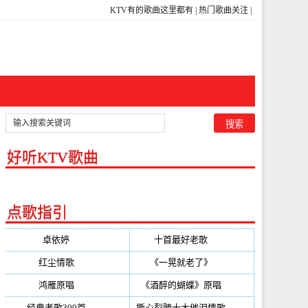
KTV有的歌曲这里都有
|
热门歌曲关注
|
好听KTV歌曲
点歌指引
卓依婷
(350)
十首最好老歌
(300)
红尘情歌
(296)
《一晃就老了》
(253)
鸿雁原唱
(241)
《酒醉的蝴蝶》原唱
(220)
经典老歌300首
(203)
撕心裂肺十大催泪情歌
(195)