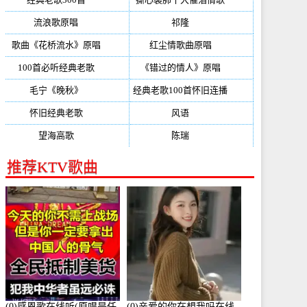
流浪歌原唱
(192)
祁隆
(188)
歌曲《花桥流水》原唱
(170)
红尘情歌曲原唱
(158)
100首必听经典老歌
(150)
《错过的情人》原唱
(142)
毛宁《晚秋》
(137)
经典老歌100首怀旧连播
(134)
怀旧经典老歌
(133)
风语
(132)
望海高歌
(131)
陈瑞
(128)
推荐KTV歌曲
(0)感恩歌在线听(原唱是任
(0)亲爱的你在想我吗在线