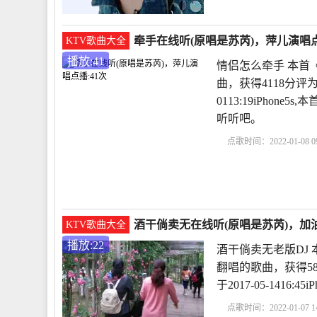
牵手在线听(原唱是苏芮)，萍儿演唱点
KTV歌曲大全
播放:41
情侣怎么牵手 本首
曲，获得4118分评
0113:19iPho
听听吧。
点歌时间：2022-01-08 09
捏来捏去
牵手的意义
在线观看
酒干倘卖无在线听(原唱是苏芮)，加油
KTV歌曲大全
播放:22
酒干倘卖无老版DJ
翻唱的歌曲，获得5
于2017-05-1416
点歌时间：2022-01-07 14