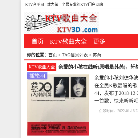
KTV音响网
- 致力做一个最专业的KTV门户网站
首页
KTV歌曲大全
更多
你的位置：
首页
> TAG信息列表 > 苏芮
亲爱的小孩在线听(原唱是苏芮)，轩然
KTV歌曲大全
播放:44
亲爱的小孩刘德华演
在全民K歌翻唱的歌
44，发布于2018-
一首歌，快来听听
点歌时间：2022-01-16 23
演唱
亲爱的小孩宋茜
孩是写给谁的
亲爱