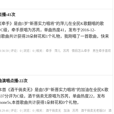
播:41次
《牵手》是由1岁“新晋实力唱将”的萍儿在全民K歌翻唱的歌
为C级，牵手原唱为苏芮，单曲热度41，发布于2016-12-
ne5s,本首歌曲共计获得28朵鲜花和1个礼物，我刚唱了一首歌曲，快来
:36:59 | 评论：
0
| 浏览：
0
| 相关：
牵手
萍儿
苏芮
情侣怎么牵手
男生牵手喜欢
情侣牵手正确方式图
第一次牵手男生的感觉
牵手搂腰拥抱接吻顺序
电视剧牵手
演唱点播:22次
 本首《酒干倘卖无》是由5岁“新晋实力唱将”的加油在全民K歌
837分评为C级，酒干倘卖无原唱为苏芮，单曲热度22，发布
:45iPhone5s,本首歌曲共计获得1朵鲜花和0个礼物，
:29:46 | 评论：
0
| 浏览：
0
| 相关：
酒干倘卖无
加油
苏芮
酒干倘卖无老版DJ
酒