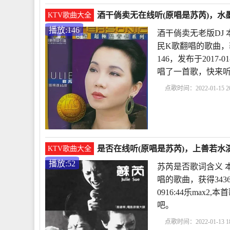
酒干倘卖无在线听(原唱是苏芮)，水墨
KTV歌曲大全
播放:146
酒干倘卖无老版DJ
民K歌翻唱的歌曲，
146，发布于2017-
唱了一首歌，快来
点歌时间：2022-01-15 20
DJ
酒干倘卖无苏芮
曲《酒干倘卖无》
是否在线听(原唱是苏芮)，上善若水演
KTV歌曲大全
播放:52
苏芮是否歌词含义 
唱的歌曲，获得343
0916:44乐ma
吧。
点歌时间：2022-01-13 18