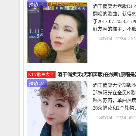
播放:15
酒干倘卖无老版DJ
翻唱的歌曲，获得5
于2017-07-202
好友圈的擂主，不
点歌时间：2022-01-10 04
干倘卖无苏芮
酒干倘
干倘卖无》
酒干
酒干倘卖无(无和声版)在线听(原唱是
KTV歌曲大全
播放:24
酒干倘卖无全部版本
那抹阳光在全民K歌
唱为苏芮，单曲热度24，
20朵鲜花和2个礼
点歌时间：2022-01-09 01
卖无全部版本
酒干倘
无版本
酒干倘卖