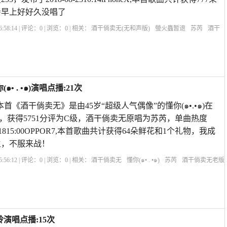
亲早上好好久没唱了
:58:14 | 评论：
0
| 浏览：
0
| 相关：
酒干倘卖无(无和声版)
螢火蟲暂退
苏芮
酒干
倘卖无沙哑版
83酒干倘卖无现场版
酒干倘卖无现实版
酒干倘卖无翻唱版
酒干倘
 . •๑)演唱点播:21次
本首《酒干倘卖无》是由45岁“超级人气偶像”的懂你(๑•.•๑)在
，获得5751分评为C级，酒干倘卖无原唱为苏芮，单曲热度
0-1815:00OPPOR7,本首歌曲共计获得64朵鲜花和1个礼物，我成
主，不服来战！
:56:12 | 评论：
0
| 浏览：
0
| 相关：
酒干倘卖无
懂你(๑• . •๑)
苏芮
酒干倘卖无老版
酒干倘卖无阿美是谁
酒干倘卖无关晓彤
酒干倘卖无dj超劲爆
酒干倘卖无程琳
歌
演唱点播:15次