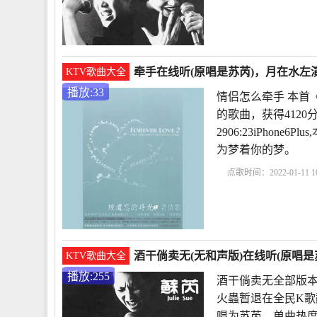
这首歌表达的意思
是
思
歌曲是否原唱苏芮
牵手在线听(原唱是苏芮)，月在水左演
KTV歌曲大全
播放:33
情侣怎么牵手 本首
的歌曲，获得4120
2906:23iPho
为梦着你的梦。
点歌时间：2022-01-11 10
喜欢捏来捏去
牵手的
牵手在线观看
酒干倘卖无(无和声版)在线听(原唱是
KTV歌曲大全
播放:255
酒干倘卖无全部版本
火蟲暂退在全民K歌
唱为苏芮，单曲热度255