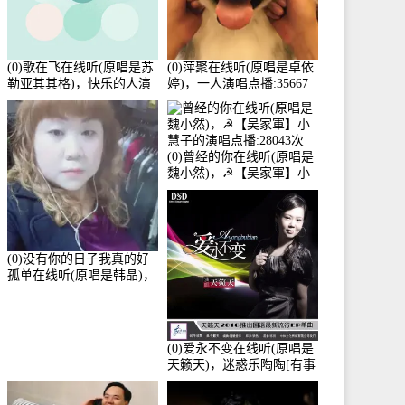
(0)歌在飞在线听(原唱是苏
(0)萍聚在线听(原唱是卓依
勒亚其其格)，快乐的人演
婷)，一人演唱点播:35667
唱点播:36次
次
(0)曾经的你在线听(原唱是
魏小然)，☭【吴家軍】小
慧子的演唱点播:28043次
(0)没有你的日子我真的好
孤单在线听(原唱是韩晶)，
牵手人生（拒礼，花花支
持互动快乐）演唱点
播:30445次
(0)爱永不变在线听(原唱是
天籁天)，迷惑乐陶陶[有事
暂离]演唱点播:27678次