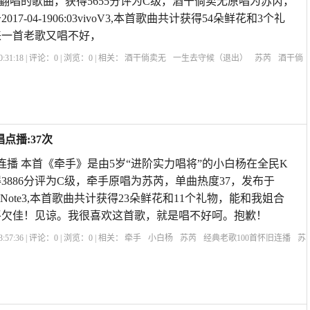
翻唱的歌曲，获得5655分评为C级，酒干倘卖无原唱为苏芮，
17-04-1906:03vivoV3,本首歌曲共计获得54朵鲜花和3个礼
来一首老歌又唱不好，
:31:18 | 评论：
0
| 浏览：
0
| 相关：
酒干倘卖无
一生去守候（退出）
苏芮
酒干倘
无苏芮
酒干倘卖无阿美是谁
酒干倘卖无关晓彤
酒干倘卖无dj超劲爆
酒干倘卖无
点播:37次
旧连播 本首《牵手》是由5岁“进阶实力唱将”的小白杨在全民K
3886分评为C级，牵手原唱为苏芮，单曲热度37，发布于
:08红米Note3,本首歌曲共计获得23朵鲜花和11个礼物，能和我姐合
平欠佳！见谅。我很喜欢这首歌，就是唱不好呵。抱歉！
:57:36 | 评论：
0
| 浏览：
0
| 相关：
牵手
小白杨
苏芮
经典老歌100首怀旧连播
苏
故事里的事歌曲原唱
歌曲牵手相约原唱
牵手苏芮歌曲原唱mp3
苏芮演唱《牵