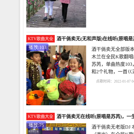
干倘卖无苏芮
酒干倘
干倘卖无》
酒干
酒干倘卖无(无和声版)在线听(原唱是
KTV歌曲大全
播放:103
酒干倘卖无全部版本
木兰在全民K歌翻唱
苏芮，单曲热度103，发
和2个礼物，一首巜
点歌时间：2022-01-07 04
无全部版本
酒干倘卖
版本
酒干倘卖无
酒干倘卖无在线听(原唱是苏芮)，一
KTV歌曲大全
播放:75
酒干倘卖无老版DJ