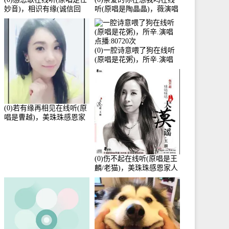
妙音)，相识有缘(诚信回
听(原唱是陶晶晶)，薇演唱
访)演唱点播:161288次
点播:159722次
(0)一腔诗意喂了狗在线听
(原唱是花粥)，所辛.演唱
点播:80720次
(0)若有缘再相见在线听(原
唱是曹越)，美珠珠感恩家
人演唱点播:88675次
(0)伤不起在线听(原唱是王
麟/老猫)，美珠珠感恩家人
演唱点播:80218次