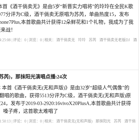
 本首《酒干倘卖无》是由5岁“新晋实力唱将”的玲玲在全民K歌
977分评为C级，酒干倘卖无原唱为苏芮，单曲热度15，发布
3:21iPhone7Plus,本首歌曲共计获得12朵鲜花和1个礼物，我成为了我
服来战！
:25:08 | 评论：
0
| 浏览：
0
| 相关：
酒干倘卖无
玲玲
苏芮
酒干倘卖无老版DJ
酒
卖无阿美是谁
酒干倘卖无关晓彤
酒干倘卖无dj超劲爆
酒干倘卖无程琳
歌曲《酒
苏芮)，那抹阳光演唱点播:24次
 本首《酒干倘卖无(无和声版)》是由32岁“超级人气偶像”的
翻唱的歌曲，获得5513分评为C级，酒干倘卖无(无和声版)原
发布于2019-03-2920:16vivoX20PlusA,本首歌曲共计获得
物，嗓子疼，这首歌太难唱了
:50:13 | 评论：
0
| 浏览：
0
| 相关：
酒干倘卖无(无和声版)
那抹阳光
苏芮
酒干倘
卖无沙哑版
83酒干倘卖无现场版
酒干倘卖无现实版
酒干倘卖无翻唱版
酒干倘卖