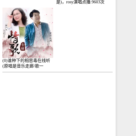
是)，rosy演唱点播:9603次
(0)谁种下的相思毒在线听
(原唱是音乐走廊/歌一
生)，小群演唱点播:8975次