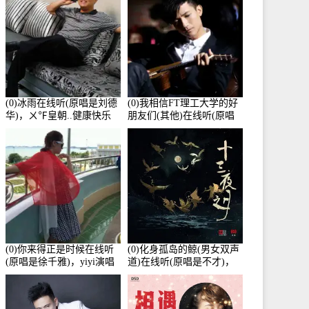
(0)冰雨在线听(原唱是刘德
(0)我相信FT理工大学的好
华)，ㄨ℉皇朝..健康快乐
朋友们(其他)在线听(原唱
演唱点播:26643次
是杨培安)，老乔演唱点
播:23714次
(0)你来得正是时候在线听
(0)化身孤岛的鲸(男女双声
(原唱是徐千雅)，yiyi演唱
道)在线听(原唱是不才)，
点播:21991次
HGBai演唱点播:19428次