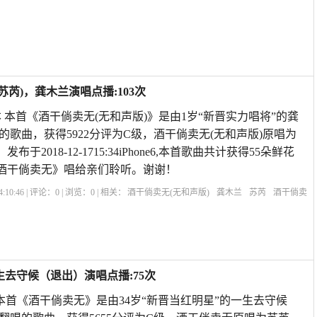
卖无阿美是谁
酒干倘卖无关晓彤
酒干倘卖无dj超劲爆
酒干倘卖无程琳
歌曲《酒
苏芮)，龚木兰演唱点播:103次
 本首《酒干倘卖无(无和声版)》是由1岁“新晋实力唱将”的龚
的歌曲，获得5922分评为C级，酒干倘卖无(无和声版)原唱为
布于2018-12-1715:34iPhone6,本首歌曲共计获得55朵鲜花
酒干倘卖无》唱给亲们聆听。谢谢！
:10:46 | 评论：
0
| 浏览：
0
| 相关：
酒干倘卖无(无和声版)
龚木兰
苏芮
酒干倘卖
无沙哑版
83酒干倘卖无现场版
酒干倘卖无现实版
酒干倘卖无翻唱版
酒干倘卖无
生去守候（退出）演唱点播:75次
 本首《酒干倘卖无》是由34岁“新晋当红明星”的一生去守候