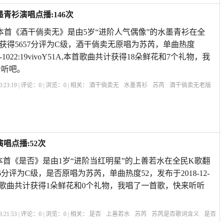
青衫演唱点播:146次
 本首《酒干倘卖无》是由5岁“进阶人气偶像”的水墨青衫在全
获得5657分评为C级，酒干倘卖无原唱为苏芮，单曲热度
01-1022:19vivoY51A,本首歌曲共计获得18朵鲜花和7个礼物，我
听听吧。
:23:19 | 评论：
0
| 浏览：
0
| 相关：
酒干倘卖无
水墨青衫
苏芮
酒干倘卖无老版
酒干倘卖无阿美是谁
酒干倘卖无关晓彤
酒干倘卖无dj超劲爆
酒干倘卖无程琳
歌
唱点播:52次
本首《是否》是由1岁“进阶当红明星”的上善若水在全民K歌翻
6分评为C级，是否原唱为苏芮，单曲热度52，发布于2018-12-
x2,本首歌曲共计获得1朵鲜花和0个礼物，我唱了一首歌，快来听听
:21:53 | 评论：
0
| 浏览：
0
| 相关：
是否
上善若水
苏芮
苏芮是否歌词含义
是否