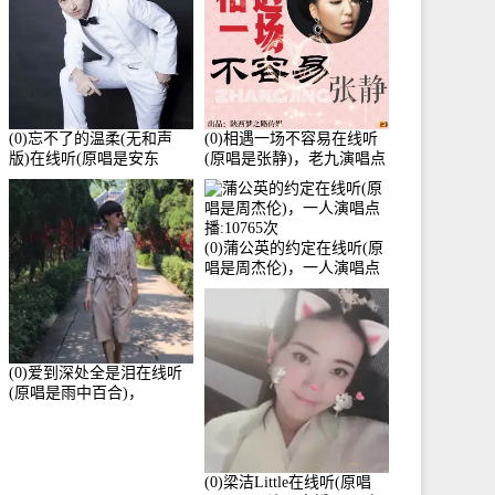
(0)忘不了的温柔(无和声
(0)相遇一场不容易在线听
版)在线听(原唱是安东
(原唱是张静)，老九演唱点
阳)，老九演唱点播:17392
播:11453次
次
(0)蒲公英的约定在线听(原
唱是周杰伦)，一人演唱点
播:10765次
(0)爱到深处全是泪在线听
(原唱是雨中百合)，
Yolanda He演唱点播:11101
次
(0)梁洁Little在线听(原唱