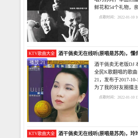
鲜花和54个礼物，
点歌时间：2022-01-10 16
倘卖无全部版本
酒干
卖无版本
酒干倘
酒干倘卖无在线听(原唱是苏芮)，懂你(๑•
KTV歌曲大全
播放:21
酒干倘卖无老版DJ 
全民K歌翻唱的歌曲
21，发布于2017-1
为了我的好友圈擂
点歌时间：2022-01-10 15
DJ
酒干倘卖无苏芮
曲《
酒干倘卖无在线听(原唱是苏芮)，玲玲
KTV歌曲大全