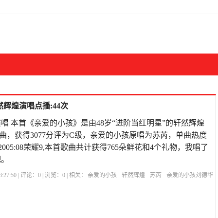
辉煌演唱点播:44次
唱 本首《亲爱的小孩》是由48岁“进阶当红明星”的轩然辉煌
曲，获得3077分评为C级，亲爱的小孩原唱为苏芮，单曲热度
12-2005:08荣耀9,本首歌曲共计获得765朵鲜花和4个礼物，我唱了
吧。
:27:50 | 评论：
0
| 浏览：
0
| 相关：
亲爱的小孩
轩然辉煌
苏芮
亲爱的小孩刘德华
电视剧
亲爱的小孩泰剧TV
亲爱的小孩表达了什么
亲爱的小孩故事原型
亲爱的小