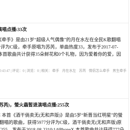
与否是什么意思
假如和是否是一首歌吗
罗大佑
是否的怎么拼
是否解读是什么意
唱点播:33次
《牵手》是由21岁“超级人气偶像”的月在水左在全民K歌翻唱
分评为C级，牵手原唱为苏芮，单曲热度33，发布于2017-07-
ne6Plus,本首歌曲共计获得35朵鲜花和0个礼物，因为爱着你的爱，因
:43:47 | 评论：
0
| 浏览：
0
| 相关：
牵手
月在水左
苏芮
情侣怎么牵手
男生牵手
意义
情侣牵手正确方式图
第一次牵手男生的感觉
牵手搂腰拥抱接吻顺序
电视剧
苏芮)，螢火蟲暂退演唱点播:255次
 本首《酒干倘卖无(无和声版)》是由5岁“新晋当红明星”的螢
翻唱的歌曲，获得5977分评为C级，酒干倘卖无(无和声版)原
，发布于2018-08-2310:14iPhoneX,本首歌曲共计获得777朵