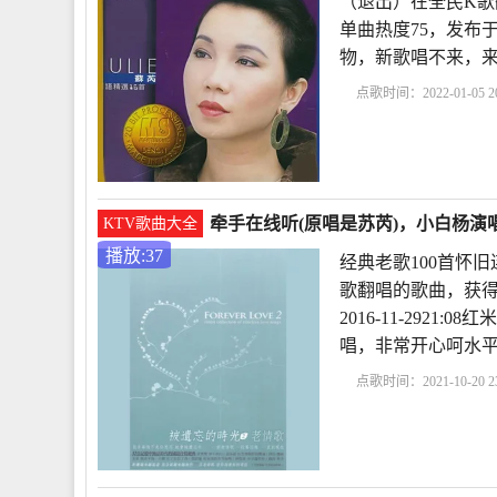
（退出）在全民K歌
单曲热度75，发布于20
物，新歌唱不来，
点歌时间：2022-01-05 20
卖无老版DJ
酒干倘卖
程琳
歌曲《酒干
牵手在线听(原唱是苏芮)，小白杨演唱
KTV歌曲大全
播放:37
经典老歌100首怀
歌翻唱的歌曲，获得
2016-11-2921
唱，非常开心呵水
点歌时间：2021-10-20 23
芮的牵手为什么禁唱
手》
牵手苏芮歌曲