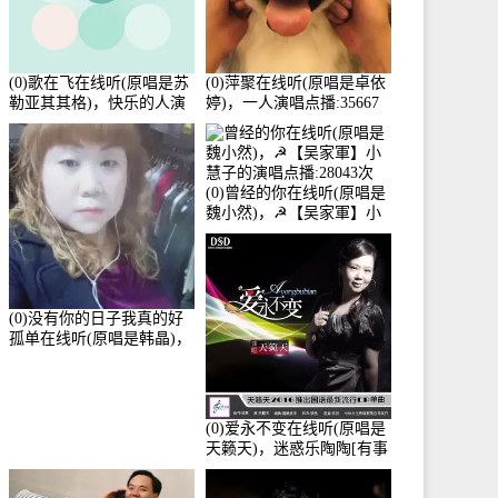
(0)歌在飞在线听(原唱是苏
(0)萍聚在线听(原唱是卓依
勒亚其其格)，快乐的人演
婷)，一人演唱点播:35667
唱点播:36次
次
(0)曾经的你在线听(原唱是
魏小然)，☭【吴家軍】小
慧子的演唱点播:28043次
(0)没有你的日子我真的好
孤单在线听(原唱是韩晶)，
牵手人生（拒礼，花花支
持互动快乐）演唱点
播:30445次
(0)爱永不变在线听(原唱是
天籁天)，迷惑乐陶陶[有事
暂离]演唱点播:27678次