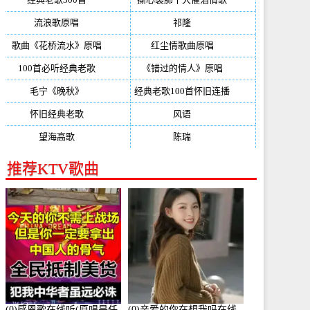
流浪歌原唱
(192)
祁隆
(188)
歌曲《花桥流水》原唱
(170)
红尘情歌曲原唱
(158)
100首必听经典老歌
(150)
《错过的情人》原唱
(142)
毛宁《晚秋》
(137)
经典老歌100首怀旧连播
(134)
怀旧经典老歌
(133)
风语
(132)
望海高歌
(131)
陈瑞
(128)
推荐KTV歌曲
(0)感恩歌在线听(原唱是任
(0)亲爱的你在想我吗在线