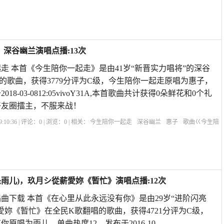
老酒原唱
网络情歌原唱
等你等了那么久原唱版
在心里从此永远有个你原唱高
唱
深谷幽兰演唱点播:13次
走 本首《今生陪你一起走》是由41岁“新晋实力唱将”的深谷
的歌曲，获得3779分评为C级，今生陪你一起走原唱为惠子，
18-03-0812:05vivoY31A,本首歌曲共计获得0朵鲜花和0个礼
好友圈擂主，不服来战！
:10:36 | 评论：
0
| 浏览：
0
| 相关：
今生陪你一起走
深谷幽兰
惠子
歌曲巜今生陪
一生原唱
红尘永相伴原唱
今生陪你一起走歌曲
歌曲《桥边姑娘》原唱
心里住着
雨儿)，玖月シ從薪愛妳《暂忙》演唱点播:12次
曲下载 本首《在心里从此永远没有你》是由29岁“进阶闪亮
愛妳《暂忙》在全民K歌翻唱的歌曲，获得4721分评为C级，
原唱为雨儿，单曲热度12，发布于2016-10-