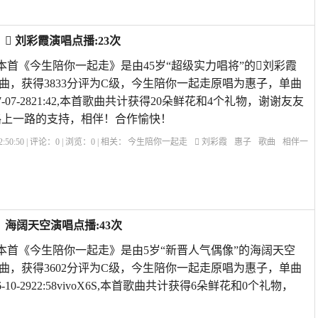
 刘彩霞演唱点播:23次
 本首《今生陪你一起走》是由45岁“超级实力唱将”的刘彩霞
曲，获得3833分评为C级，今生陪你一起走原唱为惠子，单曲
7-07-2821:42,本首歌曲共计获得20朵鲜花和4个礼物，谢谢友友
路上一路的支持，相伴！合作愉快！
:50:50 | 评论：
0
| 浏览：
0
| 相关：
今生陪你一起走
 刘彩霞
惠子
歌曲
相伴一
起走原唱选字幕
今生陪你一起走歌曲
今生陪你一起走Dj
歌曲《桥边姑娘》原
海阔天空演唱点播:43次
 本首《今生陪你一起走》是由5岁“新晋人气偶像”的海阔天空
曲，获得3602分评为C级，今生陪你一起走原唱为惠子，单曲
-10-2922:58vivoX6S,本首歌曲共计获得6朵鲜花和0个礼物，