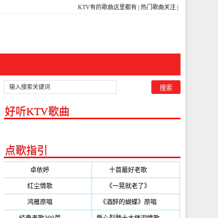
KTV有的歌曲这里都有
|
热门歌曲关注
|
好听KTV歌曲
点歌指引
卓依婷
(350)
十首最好老歌
(300)
红尘情歌
(296)
《一晃就老了》
(253)
鸿雁原唱
(241)
《酒醉的蝴蝶》原唱
(220)
经典老歌300首
(203)
撕心裂肺十大催泪情歌
(195)