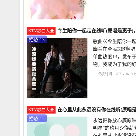
有个你原唱是谁
一壶
安
心里住着一个你原
今生陪你一起走在线听(原唱是惠子)，
KTV歌曲大全
播放:13
歌曲巜今生陪你一起
幽兰在全民K歌翻唱
单曲热度13，发布于20
物，我成为了我的
点歌时间：2021-10-19 19
你一起走
歌曲
相伴
一个你原唱
今生陪你
在心里从此永远没有你在线听(原唱是
KTV歌曲大全
播放:12
永远把你放心底原唱
明星”的玖月シ從薪
在心里从此永远没有你