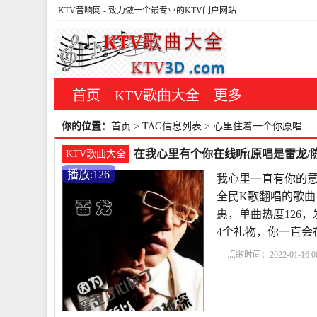
KTV音响网
- 致力做一个最专业的KTV门户网站
首页
KTV歌曲大全
更多
你的位置：
首页
> TAG信息列表 > 心里住着一个你原唱
在我心里有个你在线听(原唱是雷龙/陈
KTV歌曲大全
播放:126
我心里一直有你的意
全民K歌翻唱的歌曲
惠，单曲热度126，发
4个礼物，你一直会
点歌时间：2022-01-16 00
有你的意思
心里住着
曲
在我的心里存在一