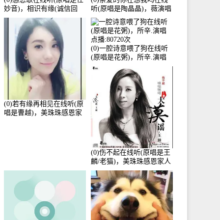
妙音)，相识有缘(诚信回
听(原唱是陶晶晶)，薇演唱
访)演唱点播:161288次
点播:159722次
(0)一腔诗意喂了狗在线听
(原唱是花粥)，所辛.演唱
点播:80720次
(0)若有缘再相见在线听(原
唱是曹越)，美珠珠感恩家
人演唱点播:88675次
(0)伤不起在线听(原唱是王
麟/老猫)，美珠珠感恩家人
演唱点播:80218次