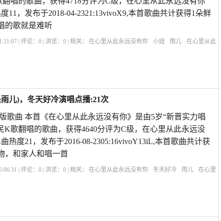
歌翻唱的歌曲，获得4718分评为C级，在心里从此永远没有你
，发布于2018-04-2321:13vivoX9,本首歌曲共计获得1朵鲜
唱的歌就是难听
:31:07 | 评论：
0
| 浏览：
0
| 相关：
在心里从此永远没有你
小妞
雨儿
在心里从此
等了那么久原唱版
一壶老酒原唱
《红星闪闪》原唱
在心里永远有个你原唱是
个
雨儿)，冬天好冷演唱点播:21次
j版歌曲 本首《在心里从此永远没有你》是由5岁“新晋实力唱
民K歌翻唱的歌曲，获得4640分评为C级，在心里从此永远没
21，发布于2016-08-2305:16vivoY13iL,本首歌曲共计获
礼物，和家人和唱一首
:06:31 | 评论：
0
| 浏览：
0
| 相关：
在心里从此永远没有你
冬天好冷
雨儿
在心里
等你等了那么久原唱版
一壶老酒原唱
《红星闪闪》原唱
在心里永远有个你原唱是