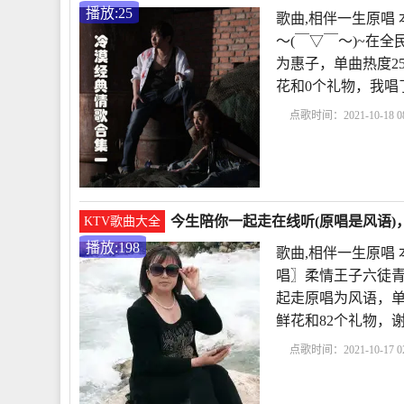
播放:25
歌曲,相伴一生原唱
～(￣▽￣～)~在
为惠子，单曲热度25，发
花和0个礼物，我唱
点歌时间：2021-10-18 08
子
歌曲
相伴一生原
陪你一起走歌曲
红尘
今生陪你一起走在线听(原唱是风语)
KTV歌曲大全
播放:198
歌曲,相伴一生原唱
唱〗柔情王子六徒青
起走原唱为风语，单曲热
鲜花和82个礼物，
点歌时间：2021-10-17 02
竹
风语
歌曲
相伴一
尘永相伴原唱
今生陪