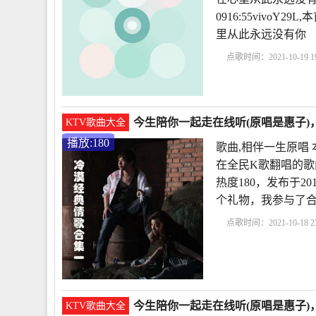
0916:55vivo
里从此永远没有你
点歌时间：2021-10-19 19
忙》
雨儿
永远把你
闪》原唱
在心里从此
今生陪你一起走在线听(原唱是惠子)，
KTV歌曲大全
播放:180
歌曲,相伴一生原唱
在全民K歌翻唱的歌
热度180，发布于201
个礼物，我参与了合
点歌时间：2021-10-18 23
生原唱
歌曲巜今生陪
《桥边姑娘》原唱
今
今生陪你一起走在线听(原唱是惠子)，
KTV歌曲大全