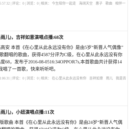
:57:32 | 评论：
0
| 浏览：
0
| 相关：
今生陪你一起走
海阔天空
惠子
歌曲
相伴一
陪你一起走
今生陪你一起走的歌词与简谱
今生陪着你一起走原唱选字幕
歌曲巜今
雨儿)，吉祥如意演唱点播:68次
高安 本首《在心里从此永远没有你》是由5岁“新晋人气偶像”
歌翻唱的歌曲，获得4587分评为C级，在心里从此永远没有你
，发布于2016-08-0516:34OPPOR7s,本首歌曲共计获得14
我唱了一首歌，快来听听吧。
:06:31 | 评论：
0
| 浏览：
0
| 相关：
在心里从此永远没有你
吉祥如意
雨儿
我是否
心里从此永远有个你原唱高安
在我心里有个你原唱歌词
在心里从此有个你原唱视
此
雨儿)，小妞演唱点播:11次
j版歌曲 本首《在心里从此永远没有你》是由24岁“新晋人气偶