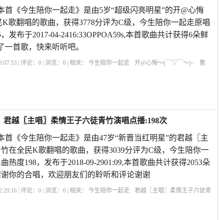
 本首《今生陪你一起走》是由5岁“超级闪亮明星”的开@心悔
全民K歌翻唱的歌曲，获得3778分评为C级，今生陪你一起走原唱
布于2017-04-2416:33OPPOA59s,本首歌曲共计获得6朵鲜
了一首歌，快来听听吧。
:07:53 | 评论：
0
| 浏览：
0
| 相关：
今生陪你一起走
开@心悔～(￣▽￣～)~
惠
唱
今生陪你一起走的歌词与简谱
今生我要陪你一起走
《酒醉的蝴蝶》原唱
今生
，君越〖主唱〗柔情王子六徒青竹演唱点播:198次
 本首《今生陪你一起走》是由47岁“新晋当红明星”的君越〖主
竹在全民K歌翻唱的歌曲，获得3039分评为C级，今生陪你一
度198，发布于2018-09-2901:09,本首歌曲共计获得2053朵
谢谢你的合唱，欢迎朋友们的聆听和评论谢谢
:29:16 | 评论：
0
| 浏览：
0
| 相关：
今生陪你一起走
君越〖主唱〗柔情王子六徒青
生原唱
冷漠歌曲今生陪你一起走
今生陪你一起走歌曲
心里住着一个你原唱
红
你