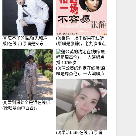
(0)忘不了的温柔(无和声
(0)相遇一场不容易在线听
版)在线听(原唱是安东
(原唱是张静)，老九演唱点
阳)，老九演唱点播:17392
播:11453次
次
(0)蒲公英的约定在线听(原
唱是周杰伦)，一人演唱点
播:10765次
(0)爱到深处全是泪在线听
(原唱是雨中百合)，
Yolanda He演唱点播:11101
次
(0)梁洁Little在线听(原唱