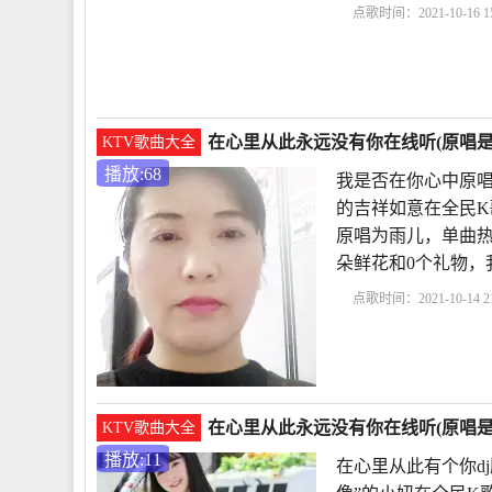
点歌时间：2021-10-16 15
生原唱
冷漠歌曲今生
生陪你一起走
愿为你
在心里从此永远没有你在线听(原唱是
KTV歌曲大全
播放:68
我是否在你心中原唱
的吉祥如意在全民K
原唱为雨儿，单曲热度68
朵鲜花和0个礼物，
点歌时间：2021-10-14 21
在你心中原唱高安
在
频
网络情歌原唱
从
在心里从此永远没有你在线听(原唱是
KTV歌曲大全
播放:11
在心里从此有个你d