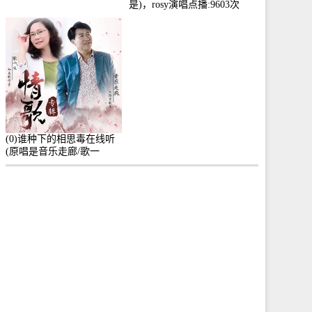
是)，rosy演唱点播:9603次
(0)谁种下的相思毒在线听
(原唱是音乐走廊/歌一
生)，小群演唱点播:8975次