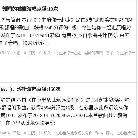
，翱翔的雄鹰演唱点播:18次
词与简谱 本首《今生陪你一起走》是由5岁“进阶实力唱将”的
歌翻唱的歌曲，获得3845分评为C级，今生陪你一起走原唱为
布于2018-11-0709:44荣耀8青春版,本首歌曲共计获得3朵鲜
与了合唱，快来听听吧~
:51:33 | 评论：
0
| 浏览：
0
| 相关：
今生陪你一起走
翱翔的雄鹰
惠子
今生陪你一
里住着一个你原唱
歌曲
相伴一生原唱
拥抱你离去DJ版
歌曲巜今生陪你一起
曲
儿)，珍惜演唱点播:160次
唱是谁 本首《在心里从此永远没有你》是由4岁“超级实力唱
歌翻唱的歌曲，获得4594分评为C级，在心里从此永远没有你
0，发布于2018-01-1620:40vivoY23L,本首歌曲共计获得
礼物，在心里从此永远没有你
:08:02 | 评论：
0
| 浏览：
0
| 相关：
在心里从此永远没有你
珍惜
雨儿
在心里永远