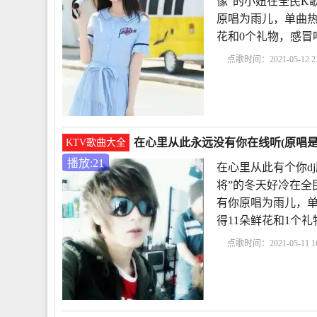
像”的小妞在全民K
原唱为雨儿，单曲热度11
花和0个礼物，感冒
点歌时间：2021-05-12 21
有个你dj版歌曲
等你
谁
在心里从此永远有
在心里从此永远没有你在线听(原唱是
KTV歌曲大全
播放:21
在心里从此有个你d
将”的冬天好冷在全
有你原唱为雨儿，单曲热度
得11朵鲜花和1个
点歌时间：2021-05-11 16
从此有个你dj版歌曲
谁
在心里从此永远