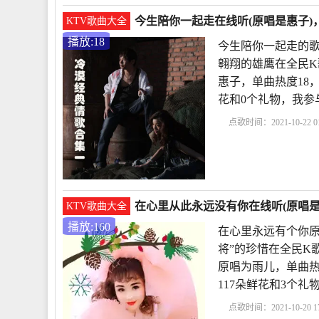
今生陪你一起走在线听(原唱是惠子)
KTV歌曲大全
播放:18
今生陪你一起走的歌
翱翔的雄鹰在全民K
惠子，单曲热度18，发
花和0个礼物，我参
点歌时间：2021-10-22 01
起走的歌词与简谱
心
走
今生陪你一起走歌
在心里从此永远没有你在线听(原唱是雨
KTV歌曲大全
播放:160
在心里永远有个你原
将”的珍惜在全民K
原唱为雨儿，单曲热度16
117朵鲜花和3个
点歌时间：2021-10-20 17