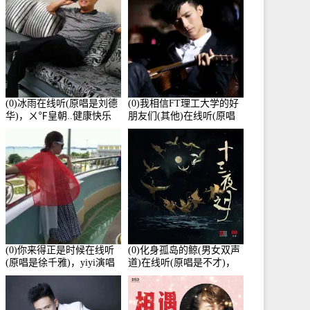
(0)冰雨在线听(原唱是刘德
(0)我相信FT理工大学的好
华)，ㄨ℉皇朝..健康快乐
朋友们(其他)在线听(原唱
演唱点播:26643次
是杨培安)，老乔演唱点
播:23714次
(0)你来得正是时候在线听
(0)化身孤岛的鲸(男女双声
(原唱是徐千雅)，yiyi演唱
道)在线听(原唱是不才)，
点播:21991次
HGBai演唱点播:19428次