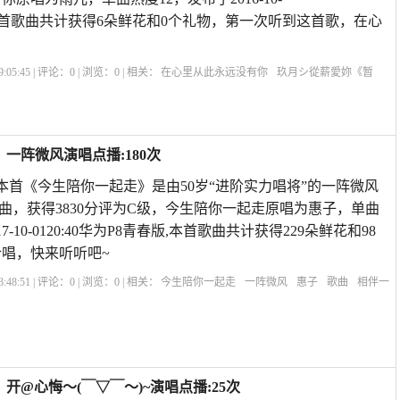
Y29L,本首歌曲共计获得6朵鲜花和0个礼物，第一次听到这首歌，在心
:05:45 | 评论：
0
| 浏览：
0
| 相关：
在心里从此永远没有你
玖月シ從薪愛妳《暂
放心底原唱曲下载
在心里从此永远有个你原唱高安
心里住着一个你原唱
《红星闪
有个
一阵微风演唱点播:180次
 本首《今生陪你一起走》是由50岁“进阶实力唱将”的一阵微风
曲，获得3830分评为C级，今生陪你一起走原唱为惠子，单曲
7-10-0120:40华为P8青春版,本首歌曲共计获得229朵鲜花和98
唱，快来听听吧~
:48:51 | 评论：
0
| 浏览：
0
| 相关：
今生陪你一起走
一阵微风
惠子
歌曲
相伴一
你一起走
今生我要陪你一起走
今生陪你一起走歌曲
心里住着一个你原唱
歌曲
生
开@心悔～(￣▽￣～)~演唱点播:25次