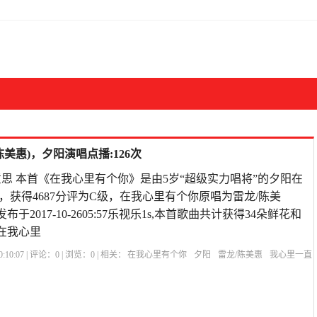
美惠)，夕阳演唱点播:126次
思 本首《在我心里有个你》是由5岁“超级实力唱将”的夕阳在
，获得4687分评为C级，在我心里有个你原唱为雷龙/陈美
布于2017-10-2605:57乐视乐1s,本首歌曲共计获得34朵鲜花和
在我心里
:10:07 | 评论：
0
| 浏览：
0
| 相关：
在我心里有个你
夕阳
雷龙/陈美惠
我心里一直
一个你原唱
高安最好听的歌曲大全
在你心里有个我什么歌
在我心里有个你歌
个