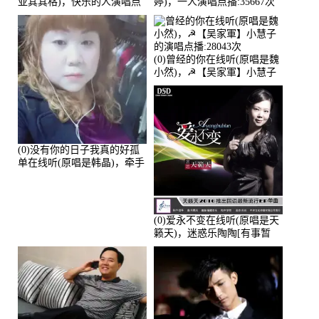
亚其其格)，快乐的人演唱点
婷)，一人演唱点播:35667次
播:36次
(0)曾经的你在线听(原唱是魏
小然)，☭【吴家軍】小慧子
的演唱点播:28043次
(0)没有你的日子我真的好孤
单在线听(原唱是韩晶)，牵手
人生（拒礼，花花支持互动
快乐）演唱点播:30445次
(0)爱永不变在线听(原唱是天
籁天)，迷惑乐陶陶[有事暂
离]演唱点播:27678次