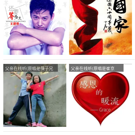
王建荣)，丽丽姐:(暂退)演
媛媛)，别爱姐,没结果演唱
唱点播:16次
点播:88次
父亲在线听(原唱是筷子兄
父亲在线听(原唱是崔京
弟)，简单的爱演唱点播:27
浩)，诚信人生演唱点
次
播:286次