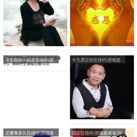
柔情王子六徒青竹演唱点
点播:23次
播:198次
今生陪你一起走在线听(原
今生遇见你在线听(原唱是
唱是惠子)，海阔天空演唱
祁隆/任妙音)，这辈子有你
点播:43次
就足够演唱点播:78次
还要等多久在线听(原唱是
国家在线听(原唱是成龙/刘