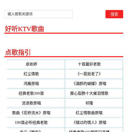
好听KTV歌曲
点歌指引
卓依婷
(350)
十首最好老歌
(300)
红尘情歌
(296)
《一晃就老了》
(253)
鸿雁原唱
(241)
《酒醉的蝴蝶》原唱
(220)
经典老歌300首
(203)
撕心裂肺十大催泪情歌
(195)
流浪歌原唱
(192)
祁隆
(188)
歌曲《花桥流水》原唱
(170)
红尘情歌曲原唱
(158)
100首必听经典老歌
(150)
《错过的情人》原唱
(142)