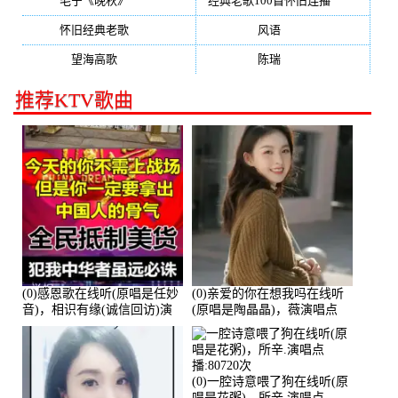
毛宁《晚秋》
(137)
经典老歌100首怀旧连播
(134)
怀旧经典老歌
(133)
风语
(132)
望海高歌
(131)
陈瑞
(128)
推荐KTV歌曲
(0)感恩歌在线听(原唱是任妙
(0)亲爱的你在想我吗在线听
音)，相识有缘(诚信回访)演
(原唱是陶晶晶)，薇演唱点
唱点播:161288次
播:159722次
(0)一腔诗意喂了狗在线听(原
唱是花粥)，所辛.演唱点