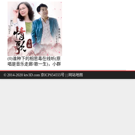
(0)谁种下的相思毒在线听(原
唱是音乐走廊/歌一生)，小群
演唱点播:8975次
© 2014-2020 ktv3D.com 京ICP654555号 |
|
网站地图