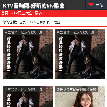
KTV音响网-好听的ktv歌曲
导航
首页
KTV歌曲大全
更多
你的位置：
首页
> TAG信息列表 > 歌曲
今生陪你一起走在线听(原
今生陪你一起走在线听(原
唱是惠子)，翱翔的雄鹰演
唱是惠子)，深谷幽兰演唱
唱点播:18次
点播:13次
今生陪你一起走在线听(原
你是我今生最美的情缘在线
唱是惠子)，一阵微风演唱
听(原唱是魏新雨)，婷儿演
点播:180次
唱点播:25次