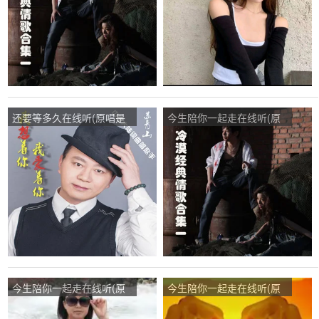
还要等多久在线听(原唱是
今生陪你一起走在线听(原
苏青山)，天意演唱点播:31
唱是惠子)，开@心悔～(￣
次
▽￣～)~演唱点播:25次
今生陪你一起走在线听(原
今生陪你一起走在线听(原
唱是风语)，君越〖主唱〗
唱是惠子)， 刘彩霞演唱