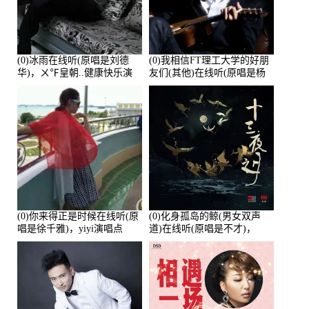
(0)冰雨在线听(原唱是刘德
(0)我相信FT理工大学的好朋
华)，ㄨ℉皇朝..健康快乐演
友们(其他)在线听(原唱是杨
唱点播:26643次
培安)，老乔演唱点播:23714
次
(0)你来得正是时候在线听(原
(0)化身孤岛的鲸(男女双声
唱是徐千雅)，yiyi演唱点
道)在线听(原唱是不才)，
播:21991次
HGBai演唱点播:19428次