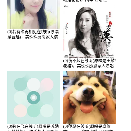
播:80720次
(0)若有缘再相见在线听(原唱
是曹越)，美珠珠感恩家人演
唱点播:88675次
(0)伤不起在线听(原唱是王麟/
老猫)，美珠珠感恩家人演唱
点播:80218次
(0)歌在飞在线听(原唱是苏勒
(0)萍聚在线听(原唱是卓依