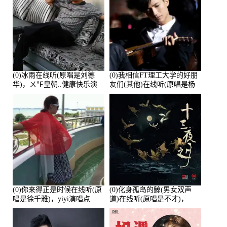
(0)冰雨在线听(原唱是刘德
(0)我相信FT理工大学的好朋
华)，ㄨ℉皇朝..健康快乐演
友们(其他)在线听(原唱是杨
唱点播:26643次
培安)，老乔演唱点播:23714
次
(0)你来得正是时候在线听(原
(0)化身孤岛的鲸(男女双声
唱是徐千雅)，yiyi演唱点
道)在线听(原唱是不才)，
播:21991次
HGBai演唱点播:19428次