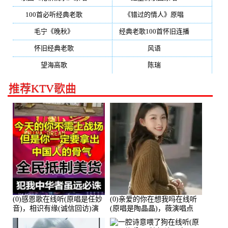
100首必听经典老歌
(150)
《错过的情人》原唱
(142)
毛宁《晚秋》
(137)
经典老歌100首怀旧连播
(134)
怀旧经典老歌
(133)
风语
(132)
望海高歌
(131)
陈瑞
(128)
推荐KTV歌曲
(0)感恩歌在线听(原唱是任妙
(0)亲爱的你在想我吗在线听
音)，相识有缘(诚信回访)演
(原唱是陶晶晶)，薇演唱点
唱点播:161288次
播:159722次