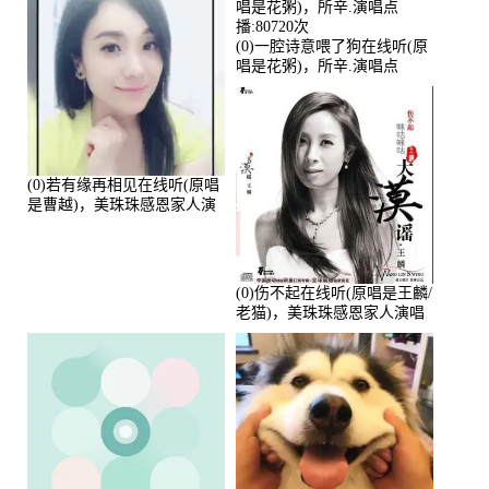
(0)一腔诗意喂了狗在线听(原
唱是花粥)，所辛.演唱点
播:80720次
(0)若有缘再相见在线听(原唱
是曹越)，美珠珠感恩家人演
唱点播:88675次
(0)伤不起在线听(原唱是王麟/
老猫)，美珠珠感恩家人演唱
点播:80218次