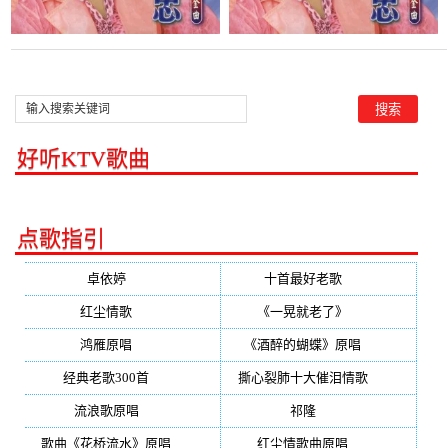
好听KTV歌曲
点歌指引
卓依婷
(350)
十首最好老歌
(300)
红尘情歌
(296)
《一晃就老了》
(253)
鸿雁原唱
(241)
《酒醉的蝴蝶》原唱
(220)
经典老歌300首
(203)
撕心裂肺十大催泪情歌
(195)
流浪歌原唱
(192)
祁隆
(188)
歌曲《花桥流水》原唱
(170)
红尘情歌曲原唱
(158)