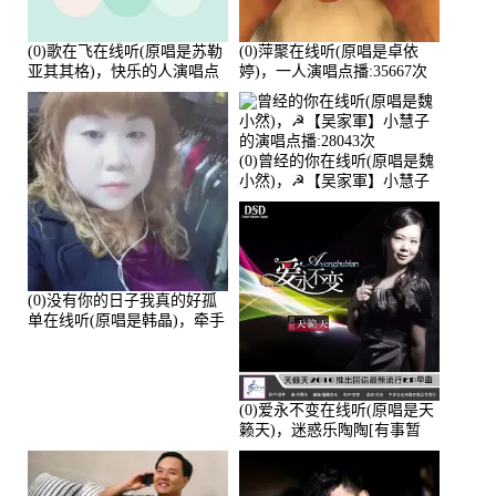
(0)歌在飞在线听(原唱是苏勒
(0)萍聚在线听(原唱是卓依
亚其其格)，快乐的人演唱点
婷)，一人演唱点播:35667次
播:36次
(0)曾经的你在线听(原唱是魏
小然)，☭【吴家軍】小慧子
的演唱点播:28043次
(0)没有你的日子我真的好孤
单在线听(原唱是韩晶)，牵手
人生（拒礼，花花支持互动
快乐）演唱点播:30445次
(0)爱永不变在线听(原唱是天
籁天)，迷惑乐陶陶[有事暂
离]演唱点播:27678次