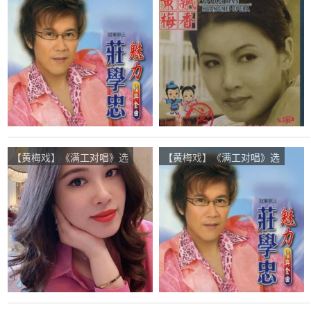
段在线听(原唱是庄学忠/刘
对唱在线听(原唱是韩再
秋仪)，乐园（暂退）演唱
芬)，乐天演唱点播:63次
点播:24次
【黄梅戏】《满工对唱》选
【黄梅戏】《满工对唱》选
段在线听(原唱是庄学忠/刘
段在线听(原唱是庄学忠/刘
秋仪)，签到演唱点播:28次
秋仪)，梦醒时分演唱点
播:24次