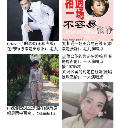
(0)忘不了的温柔(无和声版)
(0)相遇一场不容易在线听(原
在线听(原唱是安东阳)，老九
唱是张静)，老九演唱点
演唱点播:17392次
播:11453次
(0)蒲公英的约定在线听(原唱
是周杰伦)，一人演唱点
播:10765次
(0)爱到深处全是泪在线听(原
唱是雨中百合)，Yolanda He
演唱点播:11101次