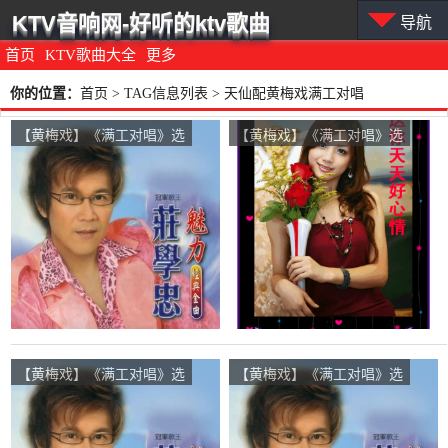
KTV音响网-好听的ktv歌曲
导航
首页
KTV歌曲大全
更多
你的位置：
首页
> TAG信息列表 > 天仙配黄梅戏满工对唱
【黄梅戏】《满工对唱》选
【黄梅戏】《满工对唱》选
段在线听(原唱是庄学忠/刘
段在线听(原唱是庄学忠/刘
秋仪)，老李演唱点播:16次
秋仪)，大雪演唱点播:20次
【黄梅戏】《满工对唱》选
【黄梅戏】《满工对唱》选
段在线听(原唱是庄学忠/刘
段在线听(原唱是庄学忠/刘
秋仪)，开心演唱点播:13次
秋仪)，丽娜演唱点播:116