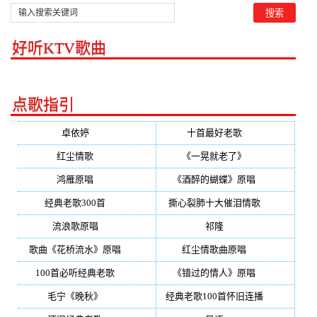
好听KTV歌曲
点歌指引
卓依婷
(350)
十首最好老歌
(300)
红尘情歌
(296)
《一晃就老了》
(253)
鸿雁原唱
(241)
《酒醉的蝴蝶》原唱
(220)
经典老歌300首
(203)
撕心裂肺十大催泪情歌
(195)
流浪歌原唱
(192)
祁隆
(188)
歌曲《花桥流水》原唱
(170)
红尘情歌曲原唱
(158)
100首必听经典老歌
(150)
《错过的情人》原唱
(142)
毛宁《晚秋》
(137)
经典老歌100首怀旧连播
(134)