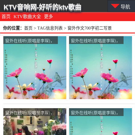
KTV音响网-好听的ktv歌曲
导航
首页
KTV歌曲大全
更多
你的位置：
首页
> TAG信息列表 > 窗外作文700字初二写景
窗外在线听(原唱是李琛)，
窗外在线听(原唱是李琛)，
浮生若梦演唱点播:17次
张进文演唱点播:42次
窗外在线听(原唱是李琛)，
窗外在线听(原唱是李琛)，
美好未来演唱点播:73次
hxm演唱点播:59次