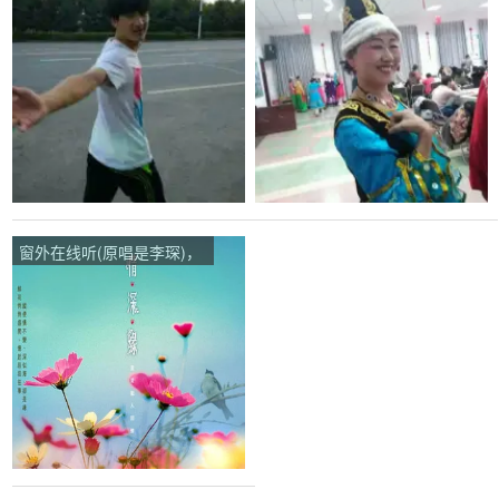
玉缘用一生来守护演唱点
峰)，演唱点播:68次
播:59次
窗外在线听(原唱是李琛)，
期待演唱点播:44次