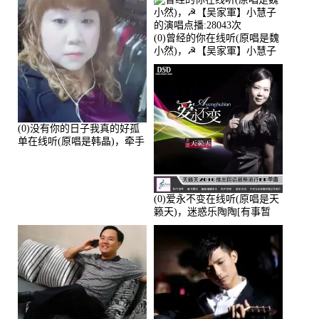
(0)曾经的你在线听(原唱是魏
小然)，☭【吴家軍】小慧子
的演唱点播:28043次
(0)没有你的日子我真的好孤
单在线听(原唱是韩晶)，牵手
人生（拒礼，花花支持互动
快乐）演唱点播:30445次
(0)爱永不变在线听(原唱是天
籁天)，迷惑乐陶陶[有事暂
离]演唱点播:27678次