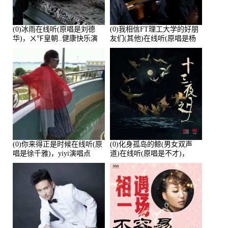
(0)冰雨在线听(原唱是刘德
(0)我相信FT理工大学的好朋
华)，ㄨ℉皇朝..健康快乐演
友们(其他)在线听(原唱是杨
唱点播:26643次
培安)，老乔演唱点播:23714
次
(0)你来得正是时候在线听(原
(0)化身孤岛的鲸(男女双声
唱是徐千雅)，yiyi演唱点
道)在线听(原唱是不才)，
播:21991次
HGBai演唱点播:19428次