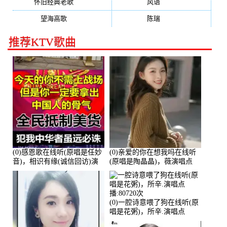
怀旧经典老歌
(133)
风语
(132)
望海高歌
(131)
陈瑞
(128)
推荐KTV歌曲
(0)感恩歌在线听(原唱是任妙
(0)亲爱的你在想我吗在线听
音)，相识有缘(诚信回访)演
(原唱是陶晶晶)，薇演唱点
唱点播:161288次
播:159722次
(0)一腔诗意喂了狗在线听(原
唱是花粥)，所辛.演唱点
播:80720次