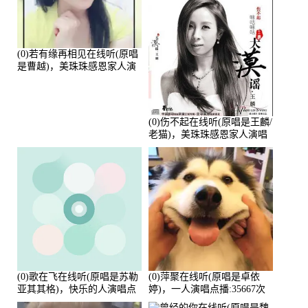
(0)若有缘再相见在线听(原唱
是曹越)，美珠珠感恩家人演
唱点播:88675次
(0)伤不起在线听(原唱是王麟/
老猫)，美珠珠感恩家人演唱
点播:80218次
(0)歌在飞在线听(原唱是苏勒
(0)萍聚在线听(原唱是卓依
亚其其格)，快乐的人演唱点
婷)，一人演唱点播:35667次
播:36次