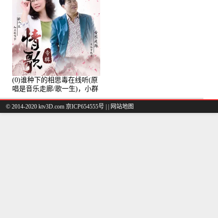
(0)谁种下的相思毒在线听(原
唱是音乐走廊/歌一生)，小群
演唱点播:8975次
© 2014-2020 ktv3D.com 京ICP654555号 |
|
网站地图