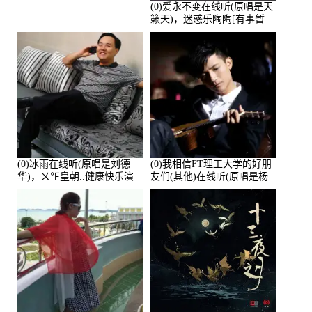
(0)爱永不变在线听(原唱是天
籁天)，迷惑乐陶陶[有事暂
离]演唱点播:27678次
(0)冰雨在线听(原唱是刘德
(0)我相信FT理工大学的好朋
华)，ㄨ℉皇朝..健康快乐演
友们(其他)在线听(原唱是杨
唱点播:26643次
培安)，老乔演唱点播:23714
次