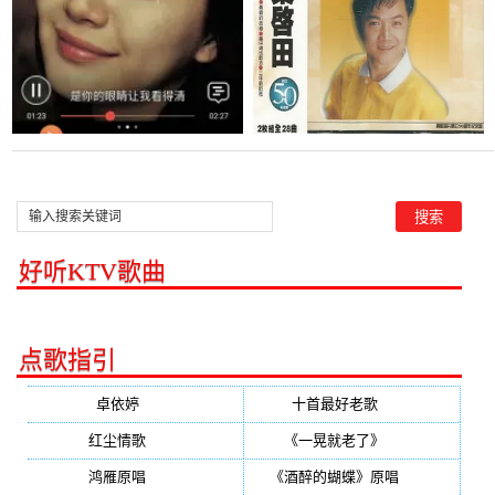
好听KTV歌曲
点歌指引
卓依婷
(350)
十首最好老歌
(300)
红尘情歌
(296)
《一晃就老了》
(253)
鸿雁原唱
(241)
《酒醉的蝴蝶》原唱
(220)