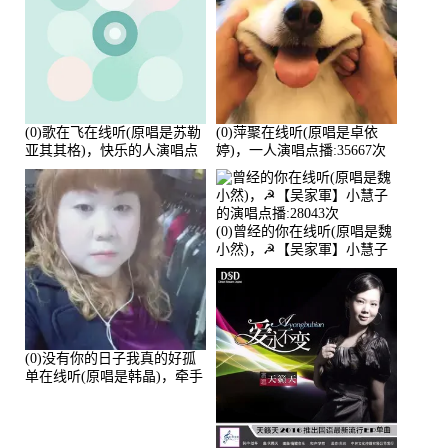
(0)歌在飞在线听(原唱是苏勒
(0)萍聚在线听(原唱是卓依
亚其其格)，快乐的人演唱点
婷)，一人演唱点播:35667次
播:36次
(0)曾经的你在线听(原唱是魏
小然)，☭【吴家軍】小慧子
的演唱点播:28043次
(0)没有你的日子我真的好孤
单在线听(原唱是韩晶)，牵手
人生（拒礼，花花支持互动
快乐）演唱点播:30445次