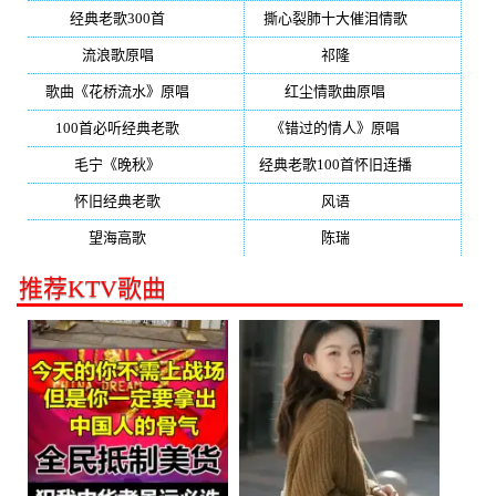
经典老歌300首
(203)
撕心裂肺十大催泪情歌
(195)
流浪歌原唱
(192)
祁隆
(188)
歌曲《花桥流水》原唱
(170)
红尘情歌曲原唱
(158)
100首必听经典老歌
(150)
《错过的情人》原唱
(142)
毛宁《晚秋》
(137)
经典老歌100首怀旧连播
(134)
怀旧经典老歌
(133)
风语
(132)
望海高歌
(131)
陈瑞
(128)
推荐KTV歌曲