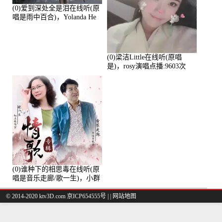
(0)爱到深处全是泪在线听(原
唱是雨中百合)，Yolanda He
演唱点播:11101次
(0)梁洁Little在线听(原唱
是)，rosy演唱点播:9603次
(0)谁种下的相思毒在线听(原
唱是音乐走廊/歌一生)，小群
演唱点播:8975次
© 2014-2020 ktv3D.com 京ICP654555号 |
|
网站地图