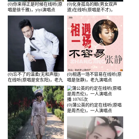
(0)你来得正是时候在线听(原
(0)化身孤岛的鲸(男女双声
唱是徐千雅)，yiyi演唱点
道)在线听(原唱是不才)，
播:21991次
HGBai演唱点播:19428次
(0)忘不了的温柔(无和声版)
(0)相遇一场不容易在线听(原
在线听(原唱是安东阳)，老九
唱是张静)，老九演唱点
演唱点播:17392次
播:11453次
(0)蒲公英的约定在线听(原唱
是周杰伦)，一人演唱点
播:10765次