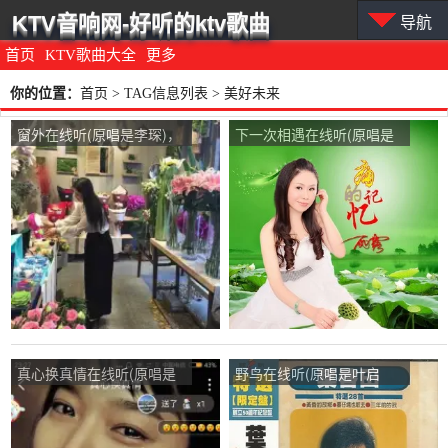
KTV音响网-好听的ktv歌曲
导航
首页
KTV歌曲大全
更多
你的位置：
首页
> TAG信息列表 > 美好未来
窗外在线听(原唱是李琛)，
下一次相遇在线听(原唱是
美好未来演唱点播:73次
雨露)，美好未来演唱点
播:65次
真心换真情在线听(原唱是
野鸟在线听(原唱是叶启
张可儿)，美好未来演唱点
田)，美好未来演唱点播:37
播:87次
次