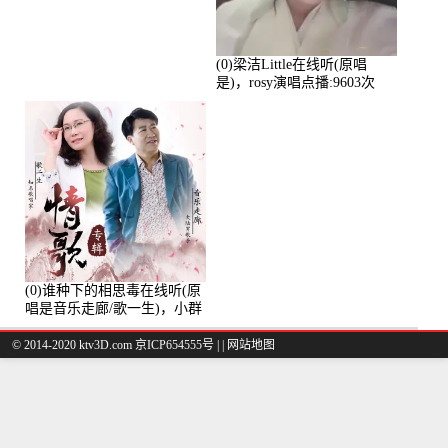
演唱点播:11101次
(0)梁洁Little在线听(原唱
是)，rosy演唱点播:9603次
(0)谁种下的相思毒在线听(原
唱是音乐走廊/歌一生)，小群
演唱点播:8975次
© 2014-2020 ktv3D.com 京ICP654555号 |
|
网站地图