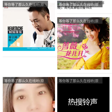
等你等了那么久在线听(原
等你等了那么久在线听(原
唱是祁隆/乐凡)，魔爵演唱
唱是祁隆)，周元真演唱点
点播:426次
播:94次
等你等了那么久在线听(原
唱是红蔷薇)，歌里有乐演
唱点播:40次
等你等了那么久在线听(原
等你等了那么久在线听(原
唱是红蔷薇)，安庆霸王演
唱是祁隆)，好人一生平安
唱点播:204次
演唱点播:37次