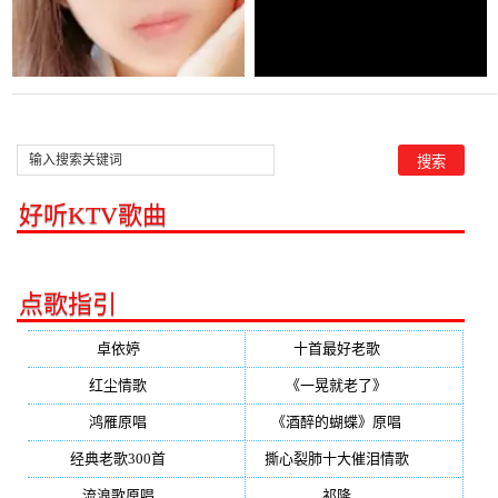
好听KTV歌曲
点歌指引
卓依婷
(350)
十首最好老歌
(300)
红尘情歌
(296)
《一晃就老了》
(253)
鸿雁原唱
(241)
《酒醉的蝴蝶》原唱
(220)
经典老歌300首
(203)
撕心裂肺十大催泪情歌
(195)
流浪歌原唱
(192)
祁隆
(188)