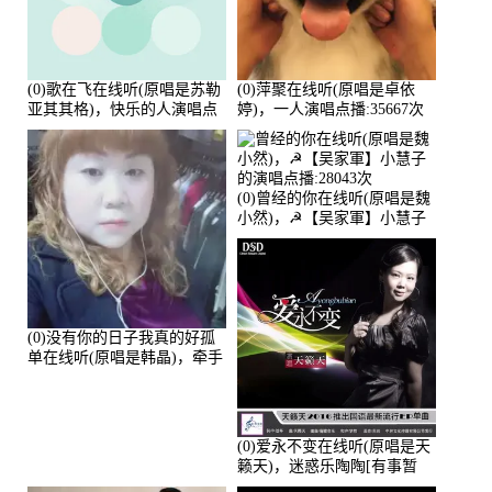
(0)歌在飞在线听(原唱是苏勒
(0)萍聚在线听(原唱是卓依
亚其其格)，快乐的人演唱点
婷)，一人演唱点播:35667次
播:36次
(0)曾经的你在线听(原唱是魏
小然)，☭【吴家軍】小慧子
的演唱点播:28043次
(0)没有你的日子我真的好孤
单在线听(原唱是韩晶)，牵手
人生（拒礼，花花支持互动
快乐）演唱点播:30445次
(0)爱永不变在线听(原唱是天
籁天)，迷惑乐陶陶[有事暂
离]演唱点播:27678次