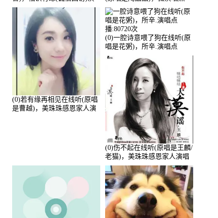
唱点播:161288次
播:159722次
(0)一腔诗意喂了狗在线听(原
唱是花粥)，所辛.演唱点
播:80720次
(0)若有缘再相见在线听(原唱
是曹越)，美珠珠感恩家人演
唱点播:88675次
(0)伤不起在线听(原唱是王麟/
老猫)，美珠珠感恩家人演唱
点播:80218次