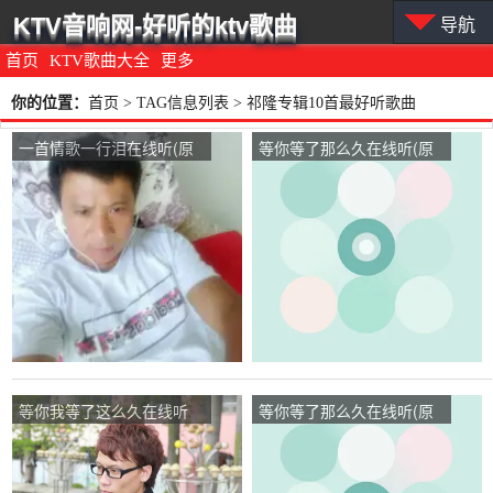
KTV音响网-好听的ktv歌曲
导航
首页
KTV歌曲大全
更多
你的位置：
首页
> TAG信息列表 > 祁隆专辑10首最好听歌曲
一首情歌一行泪在线听(原
等你等了那么久在线听(原
唱是阿文（任文义）)，幻
唱是红蔷薇)，余深秋，不
想演唱点播:34次
见芳踪演唱点播:27次
等你我等了这么久在线听
等你等了那么久在线听(原
(原唱是友元)，素朴演唱点
唱是红蔷薇)，祥哥演唱点
播:11次
播:23次