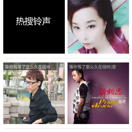
唱是祁隆)，芳演唱点播:31
唱是红蔷薇)，鎏莲演唱点
次
播:149次
等你我等了这么久在线听
等你等了那么久在线听(原
(原唱是友元)，一生平安演
唱是祁隆)，爱家族枫叶演
唱点播:27次
唱点播:213次