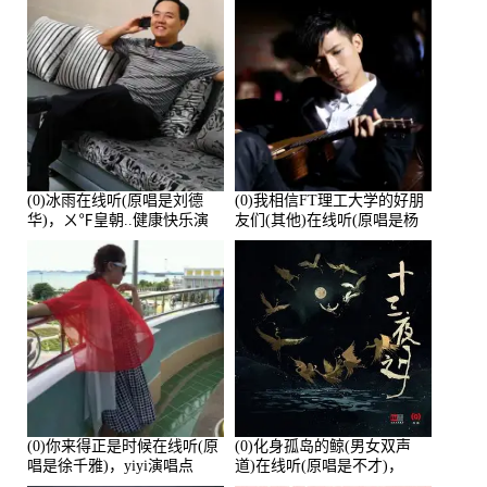
(0)冰雨在线听(原唱是刘德
(0)我相信FT理工大学的好朋
华)，ㄨ℉皇朝..健康快乐演
友们(其他)在线听(原唱是杨
唱点播:26643次
培安)，老乔演唱点播:23714
次
(0)你来得正是时候在线听(原
(0)化身孤岛的鲸(男女双声
唱是徐千雅)，yiyi演唱点
道)在线听(原唱是不才)，
播:21991次
HGBai演唱点播:19428次