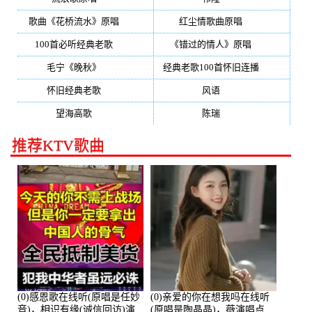
歌曲《花桥流水》原唱
(170)
红尘情歌曲原唱
(158)
100首必听经典老歌
(150)
《错过的情人》原唱
(142)
毛宁《晚秋》
(137)
经典老歌100首怀旧连播
(134)
怀旧经典老歌
(133)
风语
(132)
望海高歌
(131)
陈瑞
(128)
推荐KTV歌曲
(0)感恩歌在线听(原唱是任妙
(0)亲爱的你在想我吗在线听
音)，相识有缘(诚信回访)演
(原唱是陶晶晶)，薇演唱点