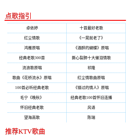
点歌指引
卓依婷
(350)
十首最好老歌
(300)
红尘情歌
(296)
《一晃就老了》
(253)
鸿雁原唱
(241)
《酒醉的蝴蝶》原唱
(220)
经典老歌300首
(203)
撕心裂肺十大催泪情歌
(195)
流浪歌原唱
(192)
祁隆
(188)
歌曲《花桥流水》原唱
(170)
红尘情歌曲原唱
(158)
100首必听经典老歌
(150)
《错过的情人》原唱
(142)
毛宁《晚秋》
(137)
经典老歌100首怀旧连播
(134)
怀旧经典老歌
(133)
风语
(132)
望海高歌
(131)
陈瑞
(128)
推荐KTV歌曲