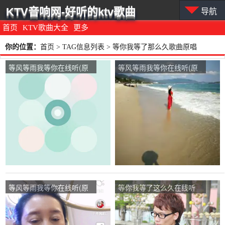
KTV音响网-好听的ktv歌曲
导航
首页
KTV歌曲大全
更多
你的位置：
首页
> TAG信息列表 > 等你我等了那么久歌曲原唱
等风等雨我等你在线听(原
等风等雨我等你在线听(原
唱是花树)，西北风演唱点
唱是花树)，Z-M演唱点
播:61次
播:214次
等风等雨我等你在线听(原
等你我等了这么久在线听
唱是花树)，王淑梅演唱点
(原唱是友元)，素朴演唱点
播:242次
播:11次