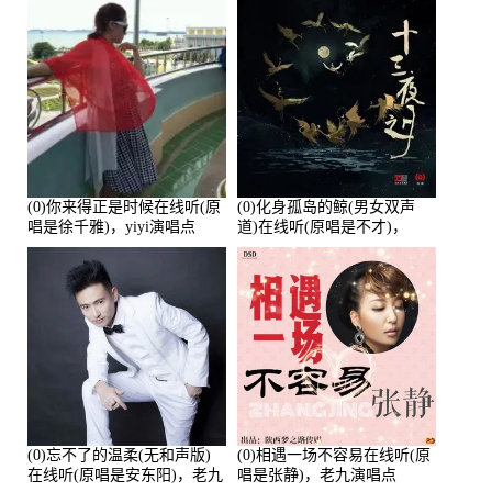
次
(0)你来得正是时候在线听(原
(0)化身孤岛的鲸(男女双声
唱是徐千雅)，yiyi演唱点
道)在线听(原唱是不才)，
播:21991次
HGBai演唱点播:19428次
(0)忘不了的温柔(无和声版)
(0)相遇一场不容易在线听(原
在线听(原唱是安东阳)，老九
唱是张静)，老九演唱点