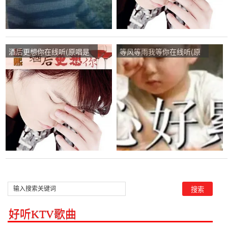
酒后更想你在线听(原唱是
等风等雨我等你在线听(原
晨熙)，幸福演唱点播:331
唱是花树)，练练有词演唱
次
点播:99次
好听KTV歌曲