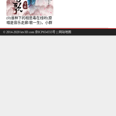
(0)谁种下的相思毒在线听(原
唱是音乐走廊/歌一生)，小群
演唱点播:8975次
© 2014-2020 ktv3D.com 京ICP654555号 |
|
网站地图