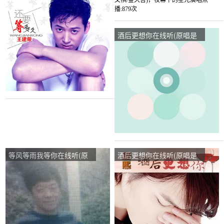
王建荣)，丽丽姐:(暂退)演
唱是杨梓文祺/金久哲)，夜
唱点播:16次
幕下的星光演唱点播:879次
酒后更想你在线听(原唱是
倪尔萍)，明月演唱点
播:309次
等风等雨我等你在线听(原
酒后更想你在线听(原唱是
唱是音乐走廊/歌一生)，雨
晨熙)，无标题演唱点播:54
夜，我等你演唱点播:270次
次