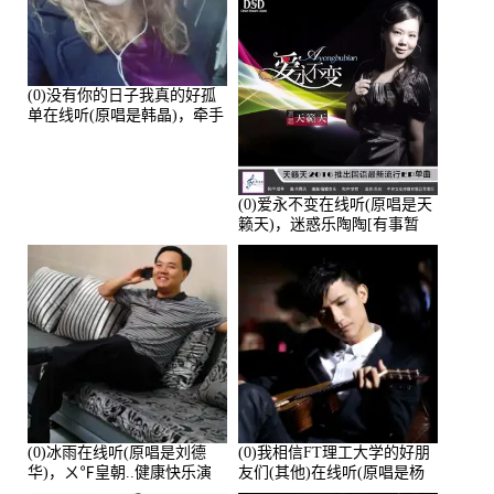
(0)没有你的日子我真的好孤
单在线听(原唱是韩晶)，牵手
人生（拒礼，花花支持互动
快乐）演唱点播:30445次
(0)爱永不变在线听(原唱是天
籁天)，迷惑乐陶陶[有事暂
离]演唱点播:27678次
(0)冰雨在线听(原唱是刘德
(0)我相信FT理工大学的好朋
华)，ㄨ℉皇朝..健康快乐演
友们(其他)在线听(原唱是杨
唱点播:26643次
培安)，老乔演唱点播:23714