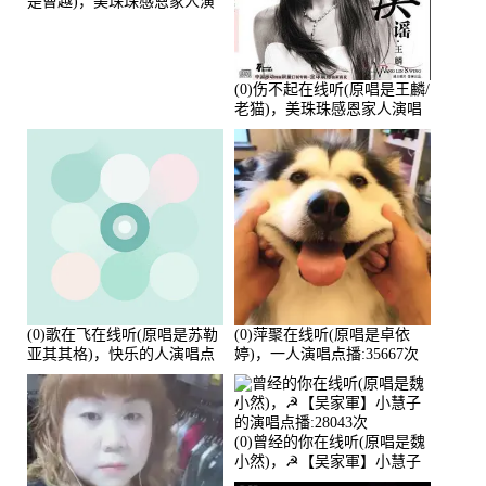
是曹越)，美珠珠感恩家人演
唱点播:88675次
(0)伤不起在线听(原唱是王麟/
老猫)，美珠珠感恩家人演唱
点播:80218次
(0)歌在飞在线听(原唱是苏勒
(0)萍聚在线听(原唱是卓依
亚其其格)，快乐的人演唱点
婷)，一人演唱点播:35667次
播:36次
(0)曾经的你在线听(原唱是魏
小然)，☭【吴家軍】小慧子
的演唱点播:28043次