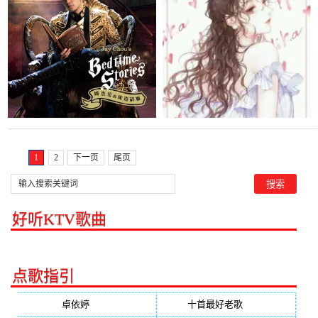
播:43次
播:276次
1
2
下一页
尾页
好听KTV歌曲
点歌指引
卓依婷
(350)
十首最好老歌
(300)