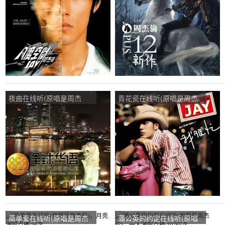
播:17次
播:16次
夜曲在线听(原唱是周杰
青花瓷在线听(原唱是周杰
伦)，龙行乐乐演唱点播:30
伦)，花开不败才是恣态演
次
唱点播:33次
简单爱在线听(原唱是周杰
蒲公英的约定在线听(原唱