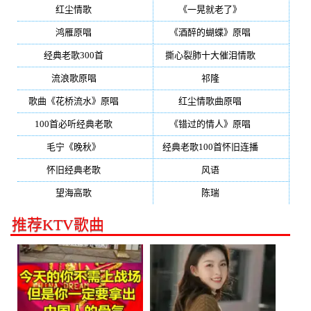
红尘情歌
(296)
《一晃就老了》
(253)
鸿雁原唱
(241)
《酒醉的蝴蝶》原唱
(220)
经典老歌300首
(203)
撕心裂肺十大催泪情歌
(195)
流浪歌原唱
(192)
祁隆
(188)
歌曲《花桥流水》原唱
(170)
红尘情歌曲原唱
(158)
100首必听经典老歌
(150)
《错过的情人》原唱
(142)
毛宁《晚秋》
(137)
经典老歌100首怀旧连播
(134)
怀旧经典老歌
(133)
风语
(132)
望海高歌
(131)
陈瑞
(128)
推荐KTV歌曲