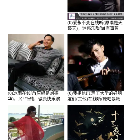
人生（拒礼，花花支持互动
快乐）演唱点播:30445次
(0)爱永不变在线听(原唱是天
籁天)，迷惑乐陶陶[有事暂
离]演唱点播:27678次
(0)冰雨在线听(原唱是刘德
(0)我相信FT理工大学的好朋
华)，ㄨ℉皇朝..健康快乐演
友们(其他)在线听(原唱是杨
唱点播:26643次
培安)，老乔演唱点播:23714
次