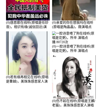
(0)感恩歌在线听(原唱是任妙
(0)亲爱的你在想我吗在线听
音)，相识有缘(诚信回访)演
(原唱是陶晶晶)，薇演唱点
唱点播:161288次
播:159722次
(0)一腔诗意喂了狗在线听(原
唱是花粥)，所辛.演唱点
播:80720次
(0)若有缘再相见在线听(原唱
是曹越)，美珠珠感恩家人演
唱点播:88675次
(0)伤不起在线听(原唱是王麟/
老猫)，美珠珠感恩家人演唱