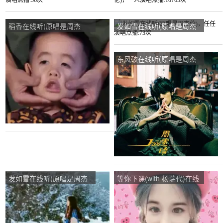
伦)，月亮.演唱点播:56次
是周杰伦)，一人演唱点
播:10765次
稻香在线听(原唱是周杰
发如雪在线听(原唱是周杰
伦)，80後吴会唱演唱点
伦)，任任演唱点播:73次
播:102次
东风破在线听(原唱是周杰
伦)，感恩有你（周口旺
哥）演唱点播:212次
发如雪在线听(原唱是周杰
等你下课(with 杨瑞代)在线
伦)，卿演唱点播:961次
听(原唱是周杰伦)，送你一
大杯夏！演唱点播:405次