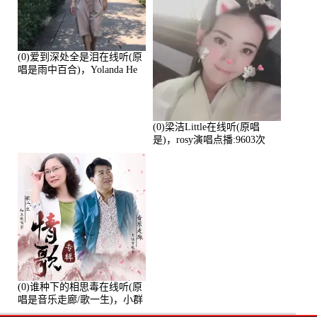
(0)爱到深处全是泪在线听(原
唱是雨中百合)，Yolanda He
演唱点播:11101次
(0)梁洁Little在线听(原唱
是)，rosy演唱点播:9603次
(0)谁种下的相思毒在线听(原
唱是音乐走廊/歌一生)，小群
演唱点播:8975次