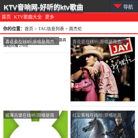
KTV音响网-好听的ktv歌曲
导航
首页
KTV歌曲大全
更多
你的位置：
首页
> TAG信息列表 > 周杰伦
青花瓷在线听(原唱是周杰
青花瓷在线听(原唱是周杰
伦)，面具演唱点播:270次
伦)，熊猫Tv丶576386小帅
演唱点播:12次
威廉古堡在线听(原唱是周
红尘客栈在线听(原唱是周
杰伦)，✪蘑菇月演唱点
杰伦)，山演唱点播:29次
播:19次