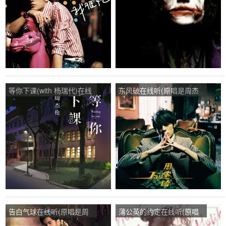
等你下课(with 杨瑞代)在线
东风破在线听(原唱是周杰
听(原唱是周杰伦)，贵族♚
伦)，鹏鹏演唱点播:273次
青丝茧、演唱点播:111次
告白气球在线听(原唱是周
蒲公英的约定在线听(原唱
杰伦)，boooooom演唱点
是周杰伦)，雯璇演唱点