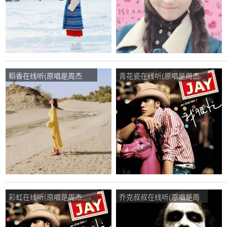
稻香在线听(原唱是周杰
青花瓷在线听(原唱是周杰
伦)，演唱点播:1287次
伦)，爰爰演唱点播:14次
彩虹在线听(原唱是周杰
乔克叔叔在线听(原唱是周
伦)，外城*雪演唱点播:117
杰伦)，脉搏演唱点播:355
次
次