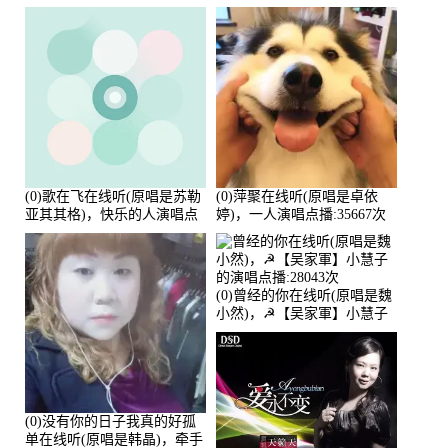
点播:80218次
(0)歌在飞在线听(原唱是苏勒
(0)萍聚在线听(原唱是卓依
亚其其格)，快乐的人演唱点
婷)，一人演唱点播:35667次
播:36次
(0)曾经的你在线听(原唱是魏
小然)，☭【吴家軍】小慧子
的演唱点播:28043次
(0)没有你的日子我真的好孤
单在线听(原唱是韩晶)，牵手