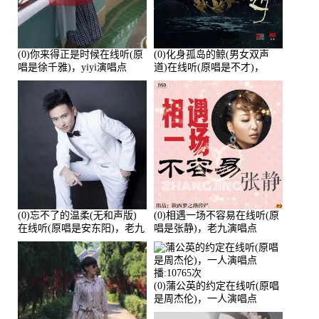
(0)你来得正是时候在线听(原
(0)化身孤岛的鲸(男女双声
唱是徐千雅)，yiyi演唱点
道)在线听(原唱是不才)，
播:21991次
HGBai演唱点播:19428次
(0)忘不了的温柔(无和声版)
(0)相遇一场不容易在线听(原
在线听(原唱是安东阳)，老九
唱是张静)，老九演唱点
演唱点播:17392次
播:11453次
(0)蒲公英的约定在线听(原唱
是周杰伦)，一人演唱点
播:10765次