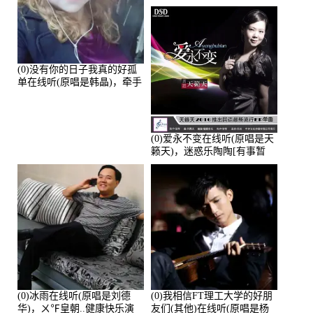
的演唱点播:28043次
(0)没有你的日子我真的好孤
单在线听(原唱是韩晶)，牵手
人生（拒礼，花花支持互动
快乐）演唱点播:30445次
(0)爱永不变在线听(原唱是天
籁天)，迷惑乐陶陶[有事暂
离]演唱点播:27678次
(0)冰雨在线听(原唱是刘德
(0)我相信FT理工大学的好朋
华)，ㄨ℉皇朝..健康快乐演
友们(其他)在线听(原唱是杨