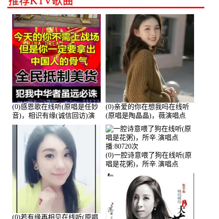
推荐KTV歌曲
(0)感恩歌在线听(原唱是任妙
(0)亲爱的你在想我吗在线听
音)，相识有缘(诚信回访)演
(原唱是陶晶晶)，薇演唱点
唱点播:161288次
播:159722次
(0)一腔诗意喂了狗在线听(原
唱是花粥)，所辛.演唱点
播:80720次
(0)若有缘再相见在线听(原唱