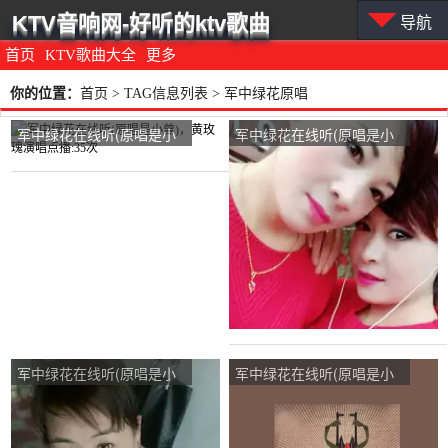
KTV音响网-好听的ktv歌曲
导航
首页
KTV歌曲大全
更多
你的位置：
首页
> TAG信息列表 > 军中绿花原唱
军中绿花在线听(原唱是小
军中绿花在线听(原唱是小
曾)，黄玫瑰演唱点播:35次
曾)，缘分天空演唱点播:42
次
军中绿花在线听(原唱是小
军中绿花在线听(原唱是小
曾)，红玫瑰演唱点播:141
曾)，快乐心情演唱点播:44
次
次