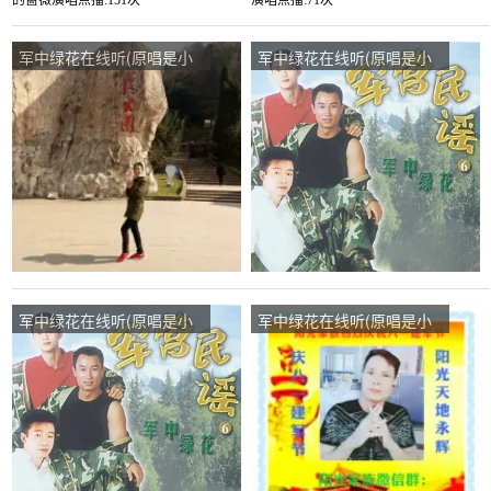
曾)，风中的蔷薇演唱点
曾)，慧萍演唱点播:71次
播:151次
军中绿花在线听(原唱是小
军中绿花在线听(原唱是小
曾)，情小宇“刘氏家族”九江
曾)，飞翔的翅膀（无币）
太和县旧址……演唱点
演唱点播:14次
播:33次
军中绿花在线听(原唱是小
军中绿花在线听(原唱是小
曾)，开心才是目的演唱点
曾)，阳光艳姐主唱停币演
播:48次
唱点播:1030次