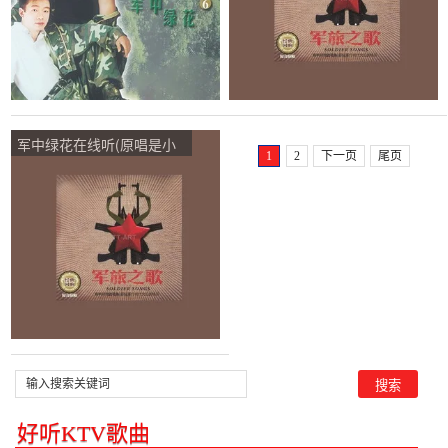
军中绿花在线听(原唱是小
1
2
下一页
尾页
曾)，阿俊演唱点播:158次
好听KTV歌曲