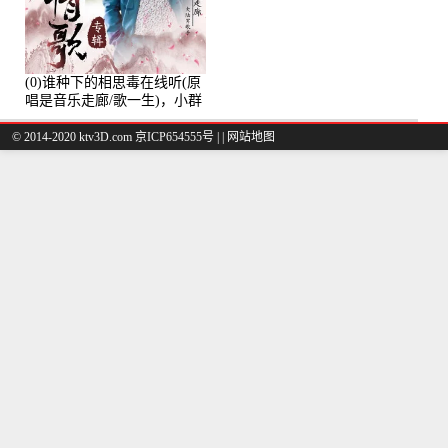
(0)谁种下的相思毒在线听(原
唱是音乐走廊/歌一生)，小群
演唱点播:8975次
© 2014-2020 ktv3D.com 京ICP654555号 |
|
网站地图