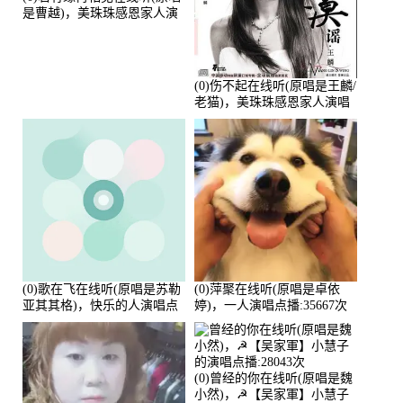
是曹越)，美珠珠感恩家人演
唱点播:88675次
(0)伤不起在线听(原唱是王麟/
老猫)，美珠珠感恩家人演唱
点播:80218次
(0)歌在飞在线听(原唱是苏勒
(0)萍聚在线听(原唱是卓依
亚其其格)，快乐的人演唱点
婷)，一人演唱点播:35667次
播:36次
(0)曾经的你在线听(原唱是魏
小然)，☭【吴家軍】小慧子