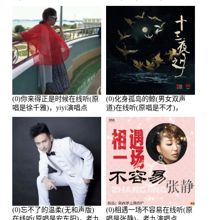
唱点播:26643次
培安)，老乔演唱点播:23714
次
(0)你来得正是时候在线听(原
(0)化身孤岛的鲸(男女双声
唱是徐千雅)，yiyi演唱点
道)在线听(原唱是不才)，
播:21991次
HGBai演唱点播:19428次
(0)忘不了的温柔(无和声版)
(0)相遇一场不容易在线听(原
在线听(原唱是安东阳)，老九
唱是张静)，老九演唱点