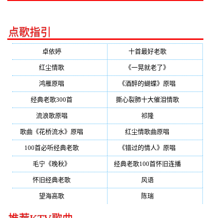
点歌指引
卓依婷
(350)
十首最好老歌
(300)
红尘情歌
(296)
《一晃就老了》
(253)
鸿雁原唱
(241)
《酒醉的蝴蝶》原唱
(220)
经典老歌300首
(203)
撕心裂肺十大催泪情歌
(195)
流浪歌原唱
(192)
祁隆
(188)
歌曲《花桥流水》原唱
(170)
红尘情歌曲原唱
(158)
100首必听经典老歌
(150)
《错过的情人》原唱
(142)
毛宁《晚秋》
(137)
经典老歌100首怀旧连播
(134)
怀旧经典老歌
(133)
风语
(132)
望海高歌
(131)
陈瑞
(128)