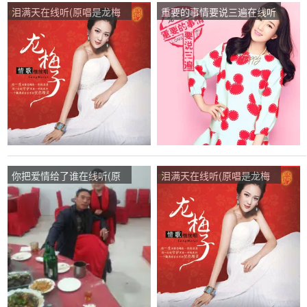
泪满天在线听(原唱是龙梅
重要的事情要说三遍在线听
子)，罗罗演唱点播:128次
(原唱是龙梅子)，lai演唱点
播:337次
你把爱情给了谁在线听(原
泪满天在线听(原唱是龙梅
唱是龙梅子)，騰飛心灵之
子)，YANER演唱点播:179
约演唱点播:93次
次