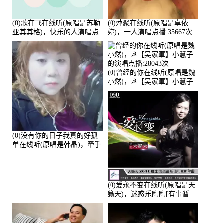
(0)歌在飞在线听(原唱是苏勒
(0)萍聚在线听(原唱是卓依
亚其其格)，快乐的人演唱点
婷)，一人演唱点播:35667次
播:36次
(0)曾经的你在线听(原唱是魏
小然)，☭【吴家軍】小慧子
的演唱点播:28043次
(0)没有你的日子我真的好孤
单在线听(原唱是韩晶)，牵手
人生（拒礼，花花支持互动
快乐）演唱点播:30445次
(0)爱永不变在线听(原唱是天
籁天)，迷惑乐陶陶[有事暂
离]演唱点播:27678次