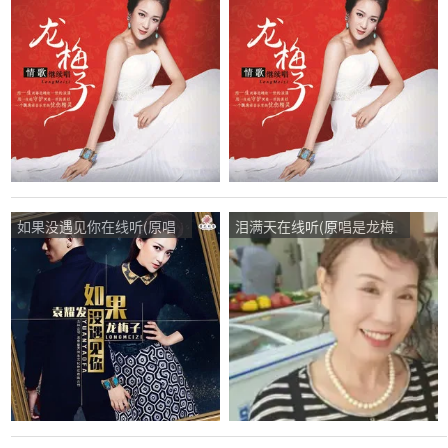
龙梅子)，五世同堂演唱点
梅子)，笑看风云演唱点
播:81次
播:53次
如果没遇见你在线听(原唱
泪满天在线听(原唱是龙梅
是龙梅子)，忘忧草演唱点
子)，诗诗忙暂退，不互
播:20次
动。演唱点播:55次