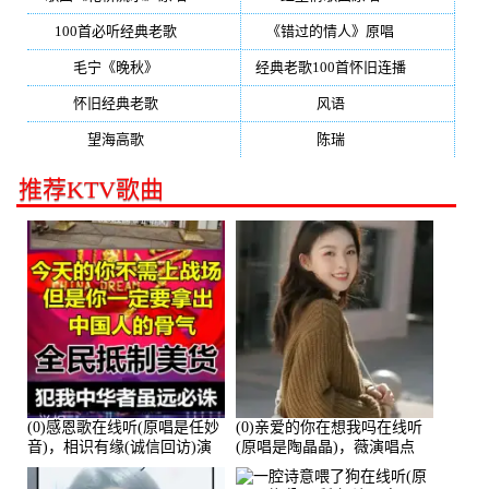
100首必听经典老歌
(150)
《错过的情人》原唱
(142)
毛宁《晚秋》
(137)
经典老歌100首怀旧连播
(134)
怀旧经典老歌
(133)
风语
(132)
望海高歌
(131)
陈瑞
(128)
推荐KTV歌曲
(0)感恩歌在线听(原唱是任妙
(0)亲爱的你在想我吗在线听
音)，相识有缘(诚信回访)演
(原唱是陶晶晶)，薇演唱点
唱点播:161288次
播:159722次