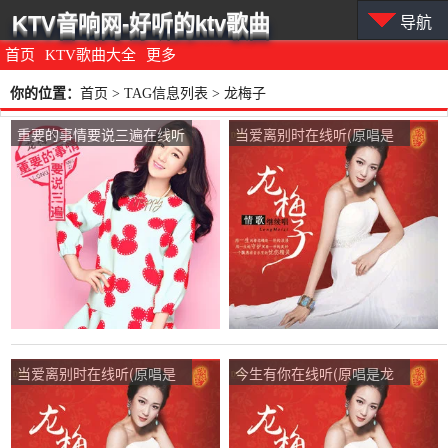
KTV音响网-好听的ktv歌曲
导航
首页
KTV歌曲大全
更多
你的位置：
首页
> TAG信息列表 > 龙梅子
重要的事情要说三遍在线听
当爱离别时在线听(原唱是
(原唱是龙梅子)，星空下的
龙梅子)，海纳百川演唱点
缘分演唱点播:213次
播:37次
当爱离别时在线听(原唱是
今生有你在线听(原唱是龙
龙梅子)，思亲演唱点播:29
梅子)，阳光总在风雨后演
次
唱点播:58次