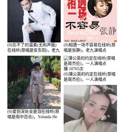
(0)忘不了的温柔(无和声版)
(0)相遇一场不容易在线听(原
在线听(原唱是安东阳)，老九
唱是张静)，老九演唱点
演唱点播:17392次
播:11453次
(0)蒲公英的约定在线听(原唱
是周杰伦)，一人演唱点
播:10765次
(0)爱到深处全是泪在线听(原
唱是雨中百合)，Yolanda He
演唱点播:11101次