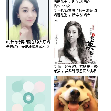
(0)一腔诗意喂了狗在线听(原
唱是花粥)，所辛.演唱点
播:80720次
(0)若有缘再相见在线听(原唱
是曹越)，美珠珠感恩家人演
唱点播:88675次
(0)伤不起在线听(原唱是王麟/
老猫)，美珠珠感恩家人演唱
点播:80218次