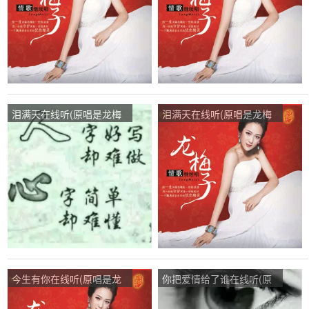
泪满天在线听(原唱是龙梅
泪满天在线听(原唱是龙梅
子)，无名氏（暂离）演唱
子)，冰山雪莲演唱点
点播:165次
播:166次
今生有你在线听(原唱是龙
你把爱情给了谁在线听(原
梅子)，小群演唱点播:49次
唱是龙梅子)，平凡XD♛访