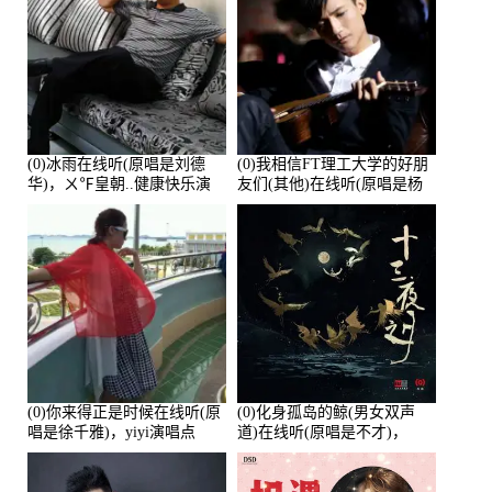
(0)冰雨在线听(原唱是刘德
(0)我相信FT理工大学的好朋
华)，ㄨ℉皇朝..健康快乐演
友们(其他)在线听(原唱是杨
唱点播:26643次
培安)，老乔演唱点播:23714
次
(0)你来得正是时候在线听(原
(0)化身孤岛的鲸(男女双声
唱是徐千雅)，yiyi演唱点
道)在线听(原唱是不才)，
播:21991次
HGBai演唱点播:19428次