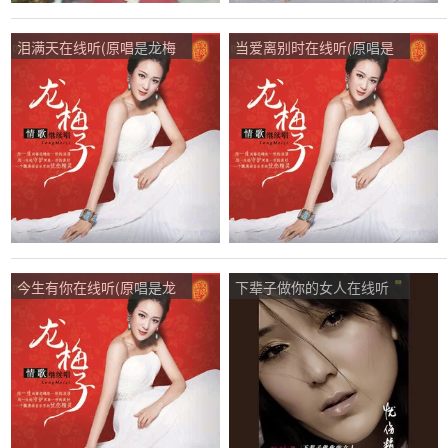
泪满天在线听(原唱是龙梅
当爱离别时在线听(原唱是
子)，开心就好演唱点
龙梅子)，大叔也不错演唱
播:280次
点播:58次
今生有你在线听(原唱是龙
下辈子做你的女人在线听
梅子)，黑哥演唱点播:22次
(原唱是龙梅子)，最~青春
演唱点播:74次