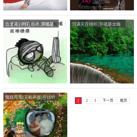
当爱离别时在线听(原唱是
泪满天在线听(原唱是龙梅
龙梅子)，夏天的雪演唱点
子)，梦想演唱点播:39次
播:157次
情路弯弯(无和声版)在线听
1
2
3
下一页
尾页
(原唱是龙梅子)，杰带刺的
玫瑰，演唱点播:62次