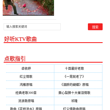
好听KTV歌曲
点歌指引
卓依婷
(350)
十首最好老歌
(300)
红尘情歌
(296)
《一晃就老了》
(253)
鸿雁原唱
(241)
《酒醉的蝴蝶》原唱
(220)
经典老歌300首
(203)
撕心裂肺十大催泪情歌
(195)
流浪歌原唱
(192)
祁隆
(188)
歌曲《花桥流水》原唱
(170)
红尘情歌曲原唱
(158)