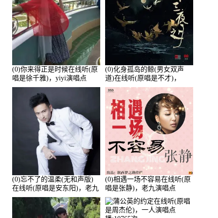
(0)你来得正是时候在线听(原
(0)化身孤岛的鲸(男女双声
唱是徐千雅)，yiyi演唱点
道)在线听(原唱是不才)，
播:21991次
HGBai演唱点播:19428次
(0)忘不了的温柔(无和声版)
(0)相遇一场不容易在线听(原
在线听(原唱是安东阳)，老九
唱是张静)，老九演唱点
演唱点播:17392次
播:11453次