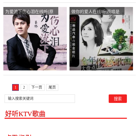
为爱流下伤心泪在线听(原
做你的爱人在线听(原唱是
唱是暴林)，奔跑演唱点
饶天亮)，爱相随《自娱自
播:35次
乐》演唱点播:75次
1
2
下一页
尾页
好听KTV歌曲