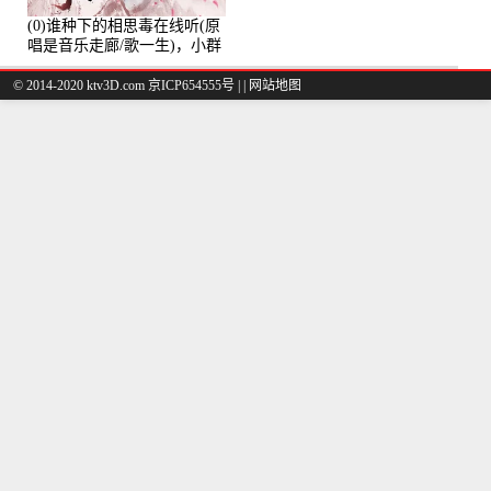
(0)谁种下的相思毒在线听(原
唱是音乐走廊/歌一生)，小群
演唱点播:8975次
© 2014-2020 ktv3D.com 京ICP654555号 |
|
网站地图