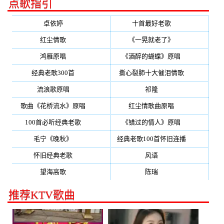
点歌指引
卓依婷
(350)
十首最好老歌
(300)
红尘情歌
(296)
《一晃就老了》
(253)
鸿雁原唱
(241)
《酒醉的蝴蝶》原唱
(220)
经典老歌300首
(203)
撕心裂肺十大催泪情歌
(195)
流浪歌原唱
(192)
祁隆
(188)
歌曲《花桥流水》原唱
(170)
红尘情歌曲原唱
(158)
100首必听经典老歌
(150)
《错过的情人》原唱
(142)
毛宁《晚秋》
(137)
经典老歌100首怀旧连播
(134)
怀旧经典老歌
(133)
风语
(132)
望海高歌
(131)
陈瑞
(128)
推荐KTV歌曲