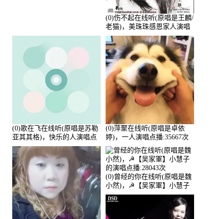
(0)伤不起在线听(原唱是王麟/
老猫)，美珠珠感恩家人演唱
点播:80218次
(0)歌在飞在线听(原唱是苏勒
(0)萍聚在线听(原唱是卓依
亚其其格)，快乐的人演唱点
婷)，一人演唱点播:35667次
播:36次
(0)曾经的你在线听(原唱是魏
小然)，☭【吴家軍】小慧子
的演唱点播:28043次