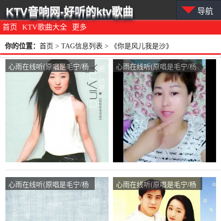
KTV音响网-好听的ktv歌曲
导航
首页
KTV歌曲大全
更多
你的位置：
首页
> TAG信息列表 > 《你是风儿我是沙》
心雨在线听(原唱是毛宁/杨
心雨在线听(原唱是毛宁/杨
钰莹)，人生如梦ays演唱点
钰莹)，红玫瑰演唱点播:23
播:97次
次
心雨在线听(原唱是毛宁/杨
心雨在线听(原唱是毛宁/杨
钰莹)，梨花演唱点播:103
钰莹)，幸运哥演唱点播:24
次
次