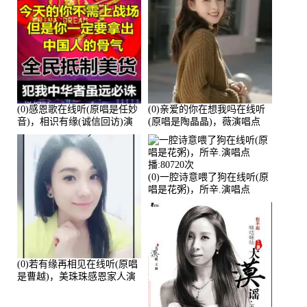
(0)感恩歌在线听(原唱是任妙
(0)亲爱的你在想我吗在线听
音)，相识有缘(诚信回访)演
(原唱是陶晶晶)，薇演唱点
唱点播:161288次
播:159722次
(0)一腔诗意喂了狗在线听(原
唱是花粥)，所辛.演唱点
播:80720次
(0)若有缘再相见在线听(原唱
是曹越)，美珠珠感恩家人演
唱点播:88675次