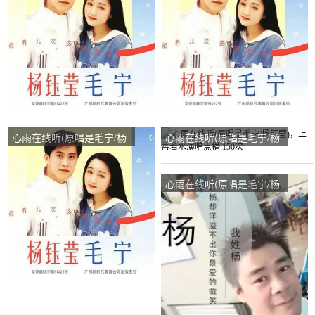
播:37次
播:78次
心雨在线听(原唱是毛宁/杨
心雨在线听(原唱是毛宁/杨
钰莹)，慧萍演唱点播:18次
钰莹)，上善若水演唱点
播:150次
心雨在线听(原唱是毛宁/杨
钰莹)，楊氏贵族 忙碌
中……演唱点播:34次