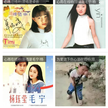
心雨在线听(原唱是卓依
心雨在线听(原唱是毛宁/杨
婷)，家美诺橱柜演唱点
钰莹)，君子兰演唱点播:31
播:25次
次
心雨在线听(原唱是毛宁/杨
为爱流下伤心泪在线听(原
钰莹)，红秀演唱点播:88次
唱是暴林)，独行风云演唱
点播:47次