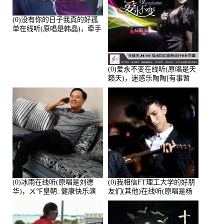
(0)没有你的日子我真的好孤
单在线听(原唱是韩晶)，牵手
人生（拒礼，花花支持互动
快乐）演唱点播:30445次
(0)爱永不变在线听(原唱是天
籁天)，迷惑乐陶陶[有事暂
离]演唱点播:27678次
(0)冰雨在线听(原唱是刘德
(0)我相信FT理工大学的好朋
华)，ㄨ℉皇朝..健康快乐演
友们(其他)在线听(原唱是杨
唱点播:26643次
培安)，老乔演唱点播:23714
次