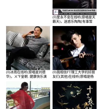
人生（拒礼，花花支持互动
快乐）演唱点播:30445次
(0)爱永不变在线听(原唱是天
籁天)，迷惑乐陶陶[有事暂
离]演唱点播:27678次
(0)冰雨在线听(原唱是刘德
(0)我相信FT理工大学的好朋
华)，ㄨ℉皇朝..健康快乐演
友们(其他)在线听(原唱是杨
唱点播:26643次
培安)，老乔演唱点播:23714
次