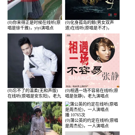
(0)你来得正是时候在线听(原
(0)化身孤岛的鲸(男女双声
唱是徐千雅)，yiyi演唱点
道)在线听(原唱是不才)，
播:21991次
HGBai演唱点播:19428次
(0)忘不了的温柔(无和声版)
(0)相遇一场不容易在线听(原
在线听(原唱是安东阳)，老九
唱是张静)，老九演唱点
演唱点播:17392次
播:11453次
(0)蒲公英的约定在线听(原唱
是周杰伦)，一人演唱点
播:10765次