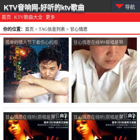
KTV音响网-好听的ktv歌曲
导航
首页
KTV歌曲大全
更多
你的位置：
首页
> TAG信息列表 > 甘心情愿
孤单的情人节下着伤心的雨
甘心情愿在线听(原唱是郭
在线听(原唱是王建荣)，寒
峰)，卜xiang曾经演唱点
心演唱点播:48次
播:60次
甘心情愿在线听(原唱是郭
甘心情愿在线听(原唱是郭
峰)，莫名演唱点播:21次
峰)，拼搏演唱点播:43次