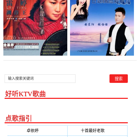
婷)，  勿忘我  演唱点
在线听(原唱是安东阳/张怡
播:55次
诺)，梦演唱点播:67次
好听KTV歌曲
点歌指引
卓依婷
(350)
十首最好老歌
(300)