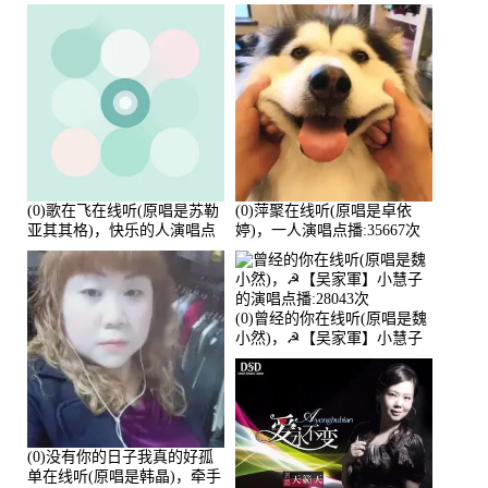
点播:80218次
(0)歌在飞在线听(原唱是苏勒
(0)萍聚在线听(原唱是卓依
亚其其格)，快乐的人演唱点
婷)，一人演唱点播:35667次
播:36次
(0)曾经的你在线听(原唱是魏
小然)，☭【吴家軍】小慧子
的演唱点播:28043次
(0)没有你的日子我真的好孤
单在线听(原唱是韩晶)，牵手