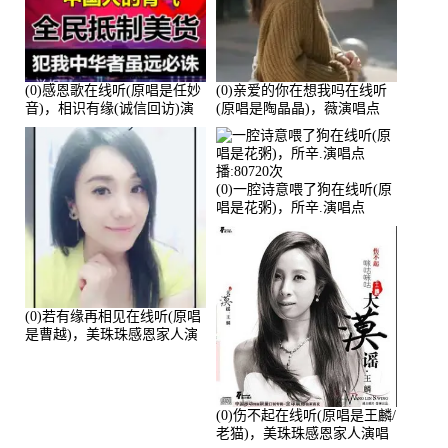
(0)感恩歌在线听(原唱是任妙
(0)亲爱的你在想我吗在线听
音)，相识有缘(诚信回访)演
(原唱是陶晶晶)，薇演唱点
唱点播:161288次
播:159722次
(0)一腔诗意喂了狗在线听(原
唱是花粥)，所辛.演唱点
播:80720次
(0)若有缘再相见在线听(原唱
是曹越)，美珠珠感恩家人演
唱点播:88675次
(0)伤不起在线听(原唱是王麟/
老猫)，美珠珠感恩家人演唱