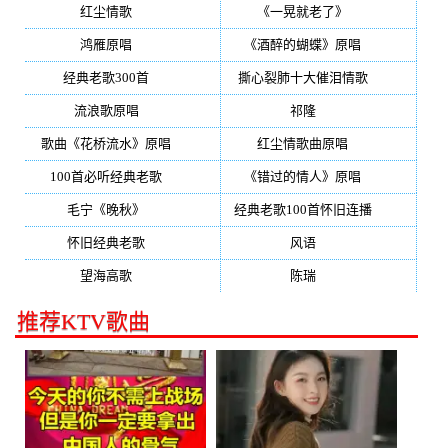
红尘情歌
(296)
《一晃就老了》
(253)
鸿雁原唱
(241)
《酒醉的蝴蝶》原唱
(220)
经典老歌300首
(203)
撕心裂肺十大催泪情歌
(195)
流浪歌原唱
(192)
祁隆
(188)
歌曲《花桥流水》原唱
(170)
红尘情歌曲原唱
(158)
100首必听经典老歌
(150)
《错过的情人》原唱
(142)
毛宁《晚秋》
(137)
经典老歌100首怀旧连播
(134)
怀旧经典老歌
(133)
风语
(132)
望海高歌
(131)
陈瑞
(128)
推荐KTV歌曲