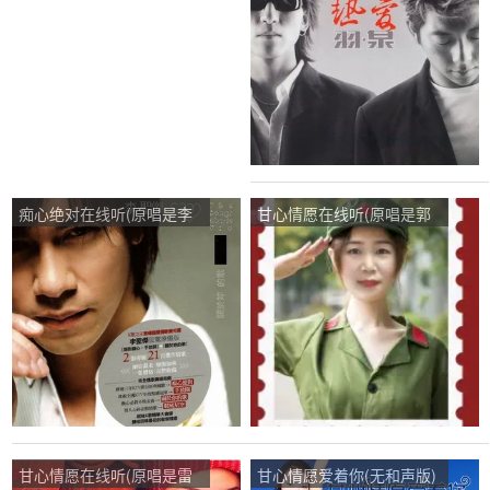
次
次
痴心绝对在线听(原唱是李
甘心情愿在线听(原唱是郭
圣杰)，甘心情愿演唱点
峰)，春暖花开演唱点播:53
播:35次
次
甘心情愿在线听(原唱是雷
甘心情愿爱着你(无和声版)