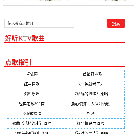
好听KTV歌曲
点歌指引
卓依婷
(350)
十首最好老歌
(300)
红尘情歌
(296)
《一晃就老了》
(253)
鸿雁原唱
(241)
《酒醉的蝴蝶》原唱
(220)
经典老歌300首
(203)
撕心裂肺十大催泪情歌
(195)
流浪歌原唱
(192)
祁隆
(188)
歌曲《花桥流水》原唱
(170)
红尘情歌曲原唱
(158)
100首必听经典老歌
(150)
《错过的情人》原唱
(142)