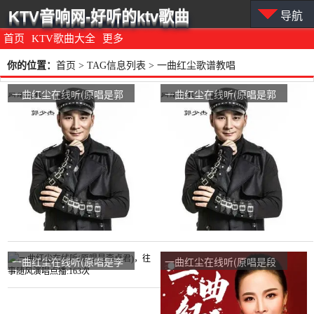
KTV音响网-好听的ktv歌曲
导航
首页
KTV歌曲大全
更多
你的位置：
首页
> TAG信息列表 > 一曲红尘歌谱教唱
一曲红尘在线听(原唱是郭
一曲红尘在线听(原唱是郭
少杰)，向左文演唱点播:14
少杰)，念旧演唱点播:67次
次
一曲红尘在线听(原唱是李
一曲红尘在线听(原唱是段
卓君)，往事随风演唱点
娟)，青青演唱点播:42次
播:163次