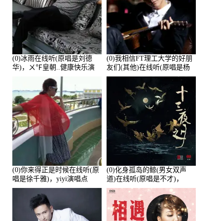
(0)冰雨在线听(原唱是刘德
(0)我相信FT理工大学的好朋
华)，ㄨ℉皇朝..健康快乐演
友们(其他)在线听(原唱是杨
唱点播:26643次
培安)，老乔演唱点播:23714
次
(0)你来得正是时候在线听(原
(0)化身孤岛的鲸(男女双声
唱是徐千雅)，yiyi演唱点
道)在线听(原唱是不才)，
播:21991次
HGBai演唱点播:19428次