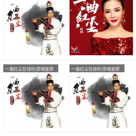
少杰)，軍特种兵《忙暂
娟)，岁月静好《退出》演
停》拒绝私信演唱点播:84
唱点播:76次
次
一曲红尘在线听(原唱是郭
一曲红尘在线听(原唱是郭
少杰)，绿竹(暂退）演唱点
少杰)，娟子演唱点播:26次
播:315次