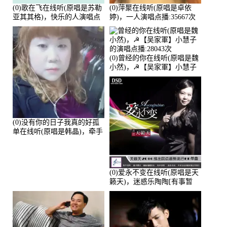
(0)歌在飞在线听(原唱是苏勒
(0)萍聚在线听(原唱是卓依
亚其其格)，快乐的人演唱点
婷)，一人演唱点播:35667次
播:36次
(0)曾经的你在线听(原唱是魏
小然)，☭【吴家軍】小慧子
的演唱点播:28043次
(0)没有你的日子我真的好孤
单在线听(原唱是韩晶)，牵手
人生（拒礼，花花支持互动
快乐）演唱点播:30445次
(0)爱永不变在线听(原唱是天
籁天)，迷惑乐陶陶[有事暂
离]演唱点播:27678次