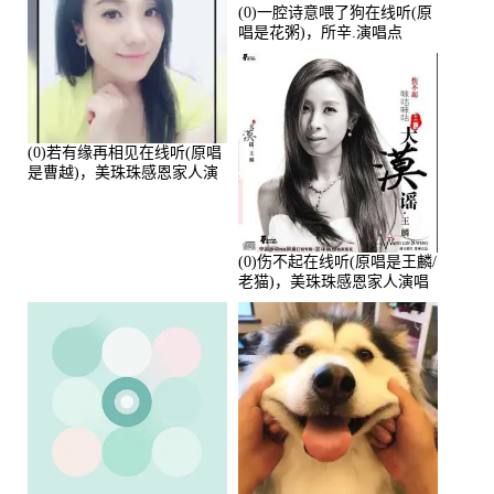
(0)一腔诗意喂了狗在线听(原
唱是花粥)，所辛.演唱点
播:80720次
(0)若有缘再相见在线听(原唱
是曹越)，美珠珠感恩家人演
唱点播:88675次
(0)伤不起在线听(原唱是王麟/
老猫)，美珠珠感恩家人演唱
点播:80218次