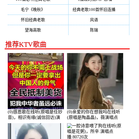
毛宁《晚秋》
(137)
经典老歌100首怀旧连播
(134)
怀旧经典老歌
(133)
风语
(132)
望海高歌
(131)
陈瑞
(128)
推荐KTV歌曲
(0)感恩歌在线听(原唱是任妙
(0)亲爱的你在想我吗在线听
音)，相识有缘(诚信回访)演
(原唱是陶晶晶)，薇演唱点
唱点播:161288次
播:159722次