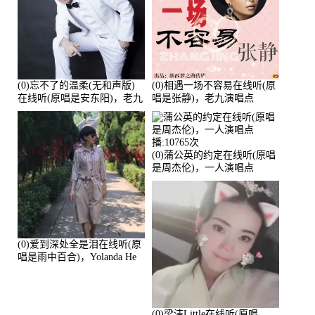
(0)忘不了的温柔(无和声版)
(0)相遇一场不容易在线听(原
在线听(原唱是安东阳)，老九
唱是张静)，老九演唱点
演唱点播:17392次
播:11453次
(0)蒲公英的约定在线听(原唱
是周杰伦)，一人演唱点
播:10765次
(0)爱到深处全是泪在线听(原
唱是雨中百合)，Yolanda He
演唱点播:11101次
(0)梁洁Little在线听(原唱