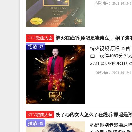
点歌时间：2021-10-19 11
杭天琪
和声伴唱要怎
原唱
和声和原唱差
情火在线听(原唱是崔伟立)，娟子演唱
KTV歌曲大全
播放:83
情火视频 原唱 本
曲，获得4087分评
2721:05OPPO
点歌时间：2021-10-19 11
最好
毛惠歌曲情火
火孙艺琪
下载情
伤了心的女人怎么了在线听(原唱是孙露
KTV歌曲大全
播放:89
妈妈你别老歌曲原唱