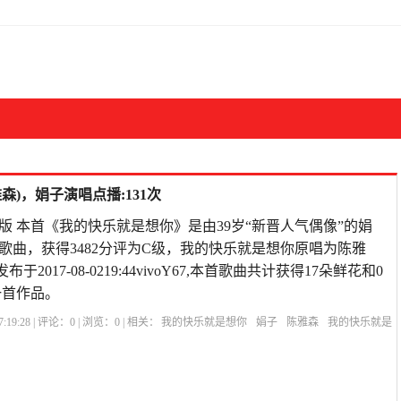
)，娟子演唱点播:131次
j版 本首《我的快乐就是想你》是由39岁“新晋人气偶像”的娟
歌曲，获得3482分评为C级，我的快乐就是想你原唱为陈雅
于2017-08-0219:44vivoY67,本首歌曲共计获得17朵鲜花和0
一首作品。
:19:28 | 评论：
0
| 浏览：
0
| 相关：
我的快乐就是想你
娟子
陈雅森
我的快乐就是
的快乐就是想你演唱
我的快乐就是想你美句