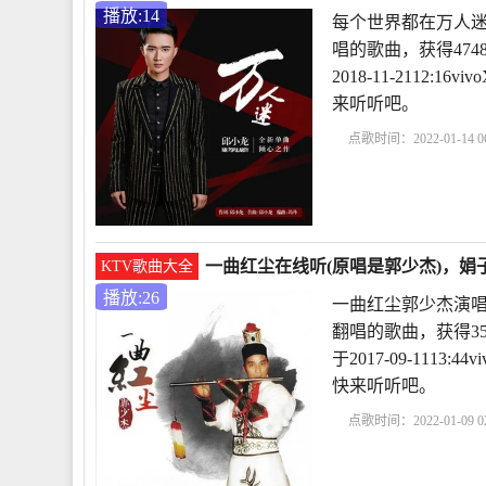
播放:14
每个世界都在万人迷
唱的歌曲，获得47
2018-11-2112
来听听吧。
点歌时间：2022-01-14 06
一曲红尘在线听(原唱是郭少杰)，娟子
KTV歌曲大全
播放:26
一曲红尘郭少杰演唱
翻唱的歌曲，获得3
于2017-09-111
快来听听吧。
点歌时间：2022-01-09 02
唱
万恩千爱的原唱王
唱
原创歌曲一曲红尘