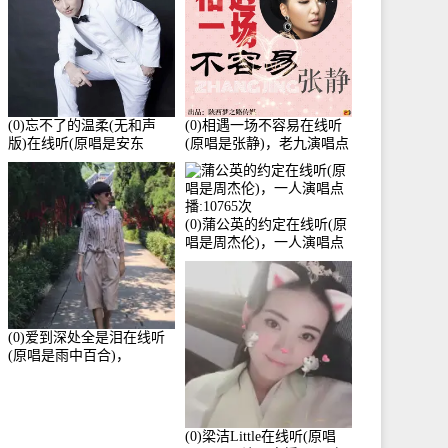
(0)忘不了的温柔(无和声
(0)相遇一场不容易在线听
版)在线听(原唱是安东
(原唱是张静)，老九演唱点
阳)，老九演唱点播:17392
播:11453次
次
(0)蒲公英的约定在线听(原
唱是周杰伦)，一人演唱点
播:10765次
(0)爱到深处全是泪在线听
(原唱是雨中百合)，
Yolanda He演唱点播:11101
次
(0)梁洁Little在线听(原唱