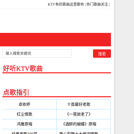
KTV有的歌曲这里都有
|
热门歌曲关注
|
好听KTV歌曲
点歌指引
卓依婷
(350)
十首最好老歌
(300)
红尘情歌
(296)
《一晃就老了》
(253)
鸿雁原唱
(241)
《酒醉的蝴蝶》原唱
(220)
经典老歌300首
(203)
撕心裂肺十大催泪情歌
(195)