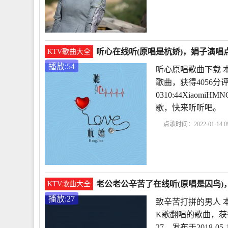
草原遇到你
民族歌曲
血脉
舞蹈眷恋的草原
听心在线听(原唱是杭娇)，娟子演唱点
KTV歌曲大全
播放:54
听心原唱歌曲下载 
歌曲，获得4056分
0310:44Xiao
歌，快来听听吧。
点歌时间：2022-01-14 09
在线播放
听心杭娇mp
心现场版
听
老公老公辛苦了在线听(原唱是囚鸟)，
KTV歌曲大全
播放:27
致辛苦打拼的男人 
K歌翻唱的歌曲，获
27，发布于2018-05