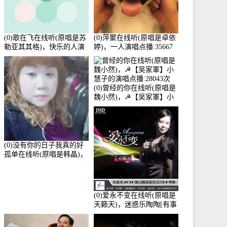
(0)歌在飞在线听(原唱是苏
(0)萍聚在线听(原唱是卓依
勒亚其其格)，快乐的人演
婷)，一人演唱点播:35667
唱点播:36次
次
(0)曾经的你在线听(原唱是
魏小然)，☭【吴家軍】小
慧子的演唱点播:28043次
(0)没有你的日子我真的好
孤单在线听(原唱是韩晶)，
牵手人生（拒礼，花花支
持互动快乐）演唱点
播:30445次
(0)爱永不变在线听(原唱是
天籁天)，迷惑乐陶陶[有事
暂离]演唱点播:27678次