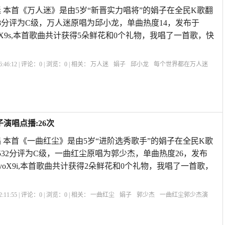
 本首《万人迷》是由5岁“新晋实力唱将”的娟子在全民K歌翻
48分评为C级，万人迷原唱为邱小龙，单曲热度14，发布于
:16vivoX9s,本首歌曲共计获得5朵鲜花和0个礼物，我唱了一首歌，快
:46:12 | 评论：
0
| 浏览：
0
| 相关：
万人迷
娟子
邱小龙
每个世界都在万人迷
演唱点播:26次
 本首《一曲红尘》是由5岁“进阶选秀歌手”的娟子在全民K歌
532分评为C级，一曲红尘原唱为郭少杰，单曲热度26，发布
3:44vivoX9i,本首歌曲共计获得2朵鲜花和0个礼物，我唱了一首歌，
:11:55 | 评论：
0
| 浏览：
0
| 相关：
一曲红尘
娟子
郭少杰
一曲红尘郭少杰演
琪
一曲红尘…纯音乐
唱一首一曲红尘的歌
歌曲《多年以后》
一曲红尘歌谱教
一曲