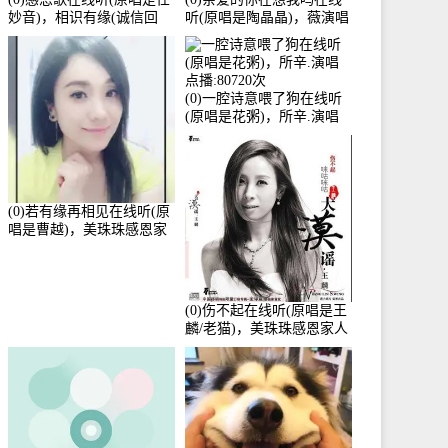
妙音)，相识有缘(诚信回
听(原唱是陶晶晶)，薇演唱
访)演唱点播:161288次
点播:159722次
(0)一腔诗意喂了狗在线听
(原唱是花粥)，所辛.演唱
点播:80720次
(0)若有缘再相见在线听(原
唱是曹越)，美珠珠感恩家
人演唱点播:88675次
(0)伤不起在线听(原唱是王
麟/老猫)，美珠珠感恩家人
演唱点播:80218次