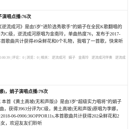
演唱点播:76次
《逆流成河》是由5岁“进阶选秀歌手”的娟子在全民K歌翻唱的
评为C级，逆流成河原唱为金南玲，单曲热度76，发布于2017-
ivoX9i,本首歌曲共计获得49朵鲜花和0个礼物，我唱了一首歌，快来听
:00:39 | 评论：
0
| 浏览：
0
| 相关：
逆流成河
娟子
金南玲
逆流成河伴奏
逆流成
伤逆流成河电影简介
悲伤逆流成河真正含义
2021爆红抖音歌曲
刀郎的《西海情
娜)，娟子演唱点播:79次
 本首《黄土高坡(无和声版)》是由3岁“超级实力唱将”的娟子
曲，获得3963分评为C级，黄土高坡(无和声版)原唱为李娜，
18-06-0906:36OPPOR11s,本首歌曲共计获得202朵鲜花和2
美女，欢迎友友们聆听