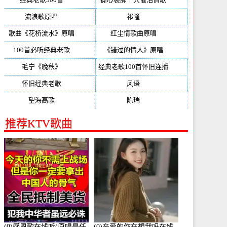
流浪歌原唱
(192)
祁隆
(188)
歌曲《花桥流水》原唱
(170)
红尘情歌曲原唱
(158)
100首必听经典老歌
(150)
《错过的情人》原唱
(142)
毛宁《晚秋》
(137)
经典老歌100首怀旧连播
(134)
怀旧经典老歌
(133)
风语
(132)
望海高歌
(131)
陈瑞
(128)
推荐KTV歌曲
(0)感恩歌在线听(原唱是任
(0)亲爱的你在想我吗在线