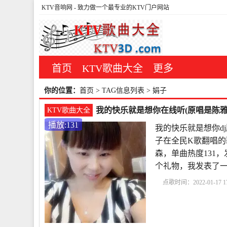
KTV音响网
- 致力做一个最专业的KTV门户网站
首页
KTV歌曲大全
更多
你的位置：
首页
> TAG信息列表 > 娟子
我的快乐就是想你在线听(原唱是陈雅森
KTV歌曲大全
播放:131
我的快乐就是想你d
子在全民K歌翻唱的
森，单曲热度131，发布
个礼物，我发表了
点歌时间：2022-01-17 17
想你dj版
红尘情歌
我