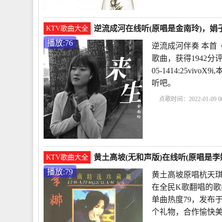
逆流成河在线听(原唱是金南玲)，娟子
KTV歌曲大全
播放:76
逆流成河伴奏 本首
歌曲，获得1942分
05-1414:25v
听吧。
点歌时间：2022-01-09 00
河mp3完整版下载
悲
歌》
黄土高坡(无和声版)在线听(原唱是李
KTV歌曲大全
播放:79
黄土高坡原唱杭天琪
在全民K歌翻唱的歌
单曲热度79，发布于20
个礼物，合作愉快