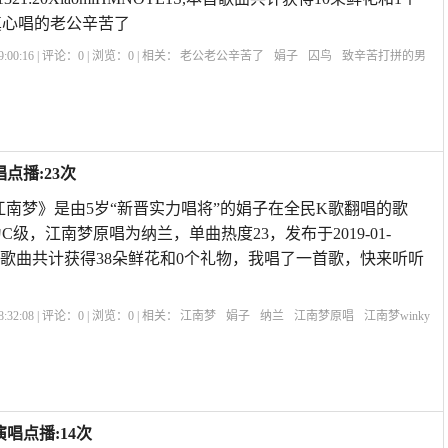
真心唱的老公辛苦了
:00:16 | 评论：
0
| 浏览：
0
| 相关：
老公老公辛苦了
娟子
囚鸟
致辛苦打拼的男
能量
心疼老公辛苦了的短句
老公你辛苦了这首歌
老公辛苦了的句子短语
形容老
辛
点播:23次
江南梦》是由5岁“新晋实力唱将”的娟子在全民K歌翻唱的歌
为C级，江南梦原唱为纳兰，单曲热度23，发布于2019-01-
X9s,本首歌曲共计获得38朵鲜花和0个礼物，我唱了一首歌，快来听听
:32:08 | 评论：
0
| 浏览：
0
| 相关：
江南梦
娟子
纳兰
江南梦原唱
江南梦winky
载
江南梦简谱
江南梦曲谱
形体舞江南梦
华子老师江南梦
诗句带江南的爱情诗
唱点播:14次