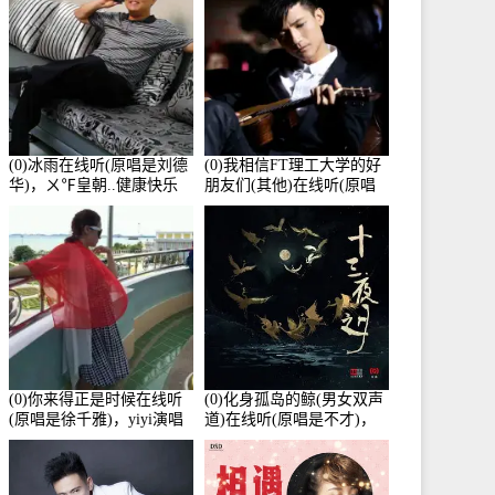
(0)冰雨在线听(原唱是刘德
(0)我相信FT理工大学的好
华)，ㄨ℉皇朝..健康快乐
朋友们(其他)在线听(原唱
演唱点播:26643次
是杨培安)，老乔演唱点
播:23714次
(0)你来得正是时候在线听
(0)化身孤岛的鲸(男女双声
(原唱是徐千雅)，yiyi演唱
道)在线听(原唱是不才)，
点播:21991次
HGBai演唱点播:19428次