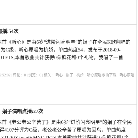
眷恋原唱
眷恋的草原图片
草原大侠眷恋草原简谱
蒙古歌曲草原的眷恋
草原歌曲
播:54次
本首《听心》是由6岁“进阶闪亮明星”的娟子在全民K歌翻唱的
评为C级，听心原唱为杭娇，单曲热度54，发布于2018-09-
miHMNOTE1S,本首歌曲共计获得0朵鲜花和0个礼物，我唱了一首
:52:02 | 评论：
0
| 浏览：
0
| 相关：
听心
娟子
杭娇
听心原唱歌曲下载
听心原唱
3
歌手杭娇的歌曲大全
杭娇全部歌曲
听心原唱dj版
听心歌曲杭娇dj何鹏
杭娇听
娟子演唱点播:27次
本首《老公老公辛苦了》是由6岁“进阶闪亮明星”的娟子在全民
得4107分评为C级，老公老公辛苦了原唱为囚鸟，单曲热度
-1321:20XiaomiHMNOTE1S,本首歌曲共计获得10朵鲜花和1个