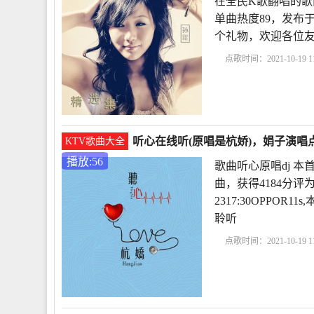
在全民K歌翻唱的歌
单曲热度89，发布于20
个礼物，欢迎各位
点歌时间：2021-10-19 11
曲原唱
伤了心的女人怎
唱
伤了心的女人到
听心在线听(原唱是杭娇)，娟子演唱点
KTV歌曲大全
播放:56
歌曲听心原唱dj 
曲，获得4184分评
2317:30OPPO
聆听
点歌时间：2021-10-19 11
歌曲
什么歌好听又流行2
歌