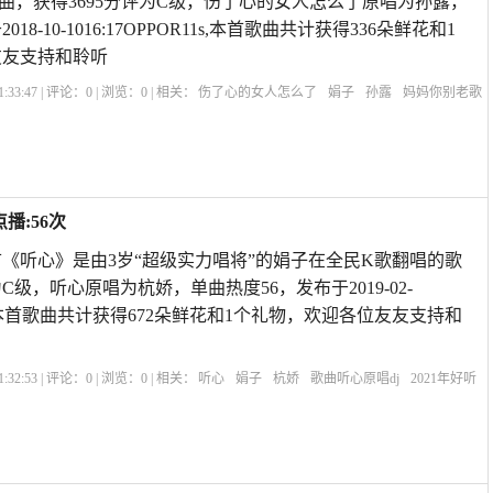
曲，获得3695分评为C级，伤了心的女人怎么了原唱为孙露，
18-10-1016:17OPPOR11s,本首歌曲共计获得336朵鲜花和1
友友支持和聆听
:33:47 | 评论：
0
| 浏览：
0
| 相关：
伤了心的女人怎么了
娟子
孙露
妈妈你别老歌
么了dj版原唱
歌曲受了伤的女人你怎么了
伤感的女人歌曲原唱
别让我伤心的原
播:56次
本首《听心》是由3岁“超级实力唱将”的娟子在全民K歌翻唱的歌
为C级，听心原唱为杭娇，单曲热度56，发布于2019-02-
R11s,本首歌曲共计获得672朵鲜花和1个礼物，欢迎各位友友支持和
:32:53 | 评论：
0
| 浏览：
0
| 相关：
听心
娟子
杭娇
歌曲听心原唱dj
2021年好听
021
伤感音乐网最新歌曲2021
杭娇—听心原唱
歌曲《听心》歌词
2021年爆火