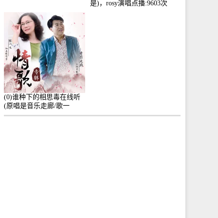
是)，rosy演唱点播:9603次
(0)谁种下的相思毒在线听
(原唱是音乐走廊/歌一
生)，小群演唱点播:8975次