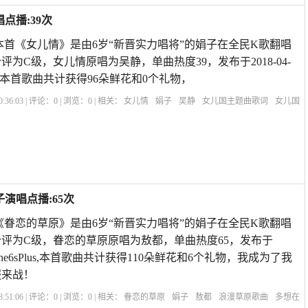
点播:39次
本首《女儿情》是由6岁“新晋实力唱将”的娟子在全民K歌翻唱
分评为C级，女儿情原唱为吴静，单曲热度39，发布于2018-04-
6sPlus,本首歌曲共计获得96朵鲜花和0个礼物，
:36:03 | 评论：
0
| 浏览：
0
| 相关：
女儿情
娟子
吴静
女儿国主题曲歌词
女儿国
歌词感悟
女儿情男生版沙哑
女儿情男版谁唱的最好
演唱点播:65次
《眷恋的草原》是由6岁“新晋实力唱将”的娟子在全民K歌翻唱
2分评为C级，眷恋的草原原唱为敖都，单曲热度65，发布于
51iPhone6sPlus,本首歌曲共计获得110朵鲜花和6个礼物，我成为了我
服来战！
:51:06 | 评论：
0
| 浏览：
0
| 相关：
眷恋的草原
娟子
敖都
浪漫草原歌曲
多想在