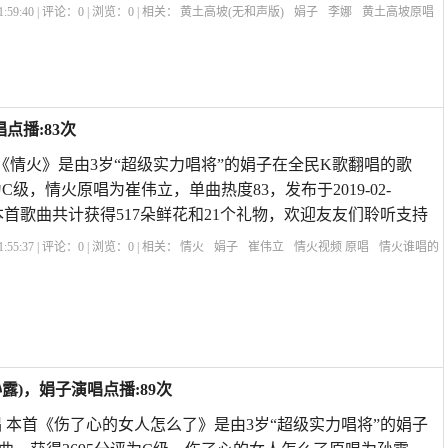
:59:40 | 评论：
0
| 浏览：
0
| 相关：
黄土高坡(无和声版)
娟子
李娜
黄土高坡原唱
么唱
青藏高原原唱
山不转水转原唱
黄土高坡歌词
少年壮志不言愁原唱
梦驼铃
点播:83次
首《情火》是由3岁“超级实力唱将”的娟子在全民K歌翻唱的歌
为C级，情火原唱为崔伟立，单曲热度83，发布于2019-02-
R11s,本首歌曲共计获得517朵鲜花和21个礼物，欢迎友友们聆听支持
:55:37 | 评论：
0
| 浏览：
0
| 相关：
情火
娟子
崔伟立
情火视频 原唱
情火谁唱的
孙艺琪的情火歌曲在线试听
撕心裂肺十大催泪情歌
情火歌曲原唱dj何鹏版
歌曲情
)，娟子演唱点播:89次
 本首《伤了心的女人怎么了》是由3岁“超级实力唱将”的娟子