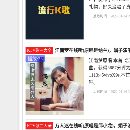
礼物，好久没唱了
点歌时间：2022-01-14 09
人
老公辛苦的话语正
公辛苦了的文案
老公
江南梦在线听(原唱是纳兰)，娟子演唱
KTV歌曲大全
播放:23
江南梦原唱 本首《
曲，获得3687分评
1113:45vivo
吧。
点歌时间：2022-01-14 08
诗
江南梦歌曲原唱下
句
非常好听江南
万人迷在线听(原唱是邱小龙)，娟子演
KTV歌曲大全