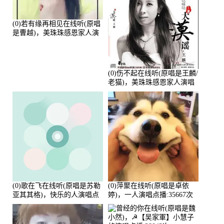
(0)若有缘再相见在线听(原唱
是曹越)，美珠珠感恩家人演
唱点播:88675次
(0)伤不起在线听(原唱是王麟/
老猫)，美珠珠感恩家人演唱
点播:80218次
(0)歌在飞在线听(原唱是苏勒
(0)萍聚在线听(原唱是卓依
亚其其格)，快乐的人演唱点
婷)，一人演唱点播:35667次
播:36次