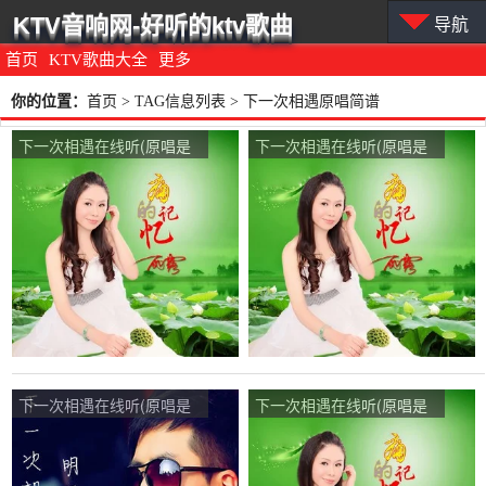
KTV音响网-好听的ktv歌曲
导航
首页
KTV歌曲大全
更多
你的位置：
首页
> TAG信息列表 > 下一次相遇原唱简谱
下一次相遇在线听(原唱是
下一次相遇在线听(原唱是
雨露)，开心果演唱点播:66
雨露)，80後演唱点播:43次
次
下一次相遇在线听(原唱是
下一次相遇在线听(原唱是
明月微风/琴韵香荷)，笑盈
雨露)，栀子花开演唱点
盈（暂退）演唱点播:190次
播:28次