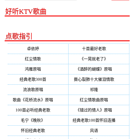
好听KTV歌曲
点歌指引
卓依婷
(350)
十首最好老歌
(300)
红尘情歌
(296)
《一晃就老了》
(253)
鸿雁原唱
(241)
《酒醉的蝴蝶》原唱
(220)
经典老歌300首
(203)
撕心裂肺十大催泪情歌
(195)
流浪歌原唱
(192)
祁隆
(188)
歌曲《花桥流水》原唱
(170)
红尘情歌曲原唱
(158)
100首必听经典老歌
(150)
《错过的情人》原唱
(142)
毛宁《晚秋》
(137)
经典老歌100首怀旧连播
(134)
怀旧经典老歌
(133)
风语
(132)