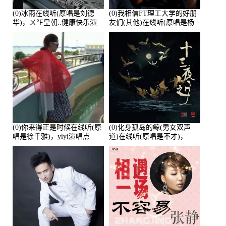
(0)冰雨在线听(原唱是刘德
(0)我相信FT理工大学的好朋
华)，ㄨ℉皇朝..健康快乐演
友们(其他)在线听(原唱是杨
唱点播:26643次
培安)，老乔演唱点播:23714
次
(0)你来得正是时候在线听(原
(0)化身孤岛的鲸(男女双声
唱是徐千雅)，yiyi演唱点
道)在线听(原唱是不才)，
播:21991次
HGBai演唱点播:19428次