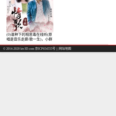
(0)谁种下的相思毒在线听(原
唱是音乐走廊/歌一生)，小群
演唱点播:8975次
© 2014-2020 ktv3D.com 京ICP654555号 |
|
网站地图