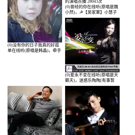
(0)曾经的你在线听(原唱是魏
小然)，☭【吴家軍】小慧子
的演唱点播:28043次
(0)没有你的日子我真的好孤
单在线听(原唱是韩晶)，牵手
人生（拒礼，花花支持互动
快乐）演唱点播:30445次
(0)爱永不变在线听(原唱是天
籁天)，迷惑乐陶陶[有事暂
离]演唱点播:27678次