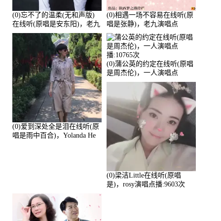
(0)忘不了的温柔(无和声版)
(0)相遇一场不容易在线听(原
在线听(原唱是安东阳)，老九
唱是张静)，老九演唱点
演唱点播:17392次
播:11453次
(0)蒲公英的约定在线听(原唱
是周杰伦)，一人演唱点
播:10765次
(0)爱到深处全是泪在线听(原
唱是雨中百合)，Yolanda He
演唱点播:11101次
(0)梁洁Little在线听(原唱
是)，rosy演唱点播:9603次