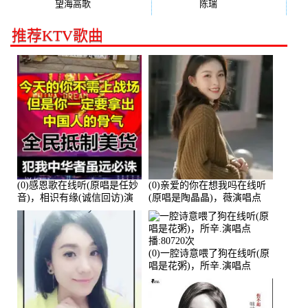
望海高歌
(131)
陈瑞
(128)
推荐KTV歌曲
(0)感恩歌在线听(原唱是任妙
(0)亲爱的你在想我吗在线听
音)，相识有缘(诚信回访)演
(原唱是陶晶晶)，薇演唱点
唱点播:161288次
播:159722次
(0)一腔诗意喂了狗在线听(原
唱是花粥)，所辛.演唱点
播:80720次