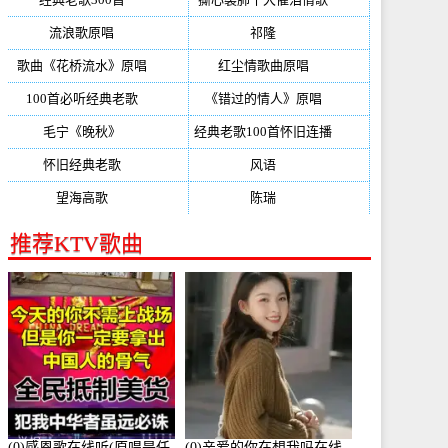
流浪歌原唱
(192)
祁隆
(188)
歌曲《花桥流水》原唱
(170)
红尘情歌曲原唱
(158)
100首必听经典老歌
(150)
《错过的情人》原唱
(142)
毛宁《晚秋》
(137)
经典老歌100首怀旧连播
(134)
怀旧经典老歌
(133)
风语
(132)
望海高歌
(131)
陈瑞
(128)
推荐KTV歌曲
(0)感恩歌在线听(原唱是任
(0)亲爱的你在想我吗在线