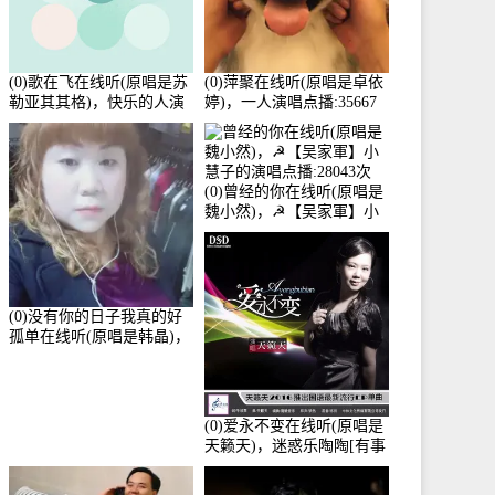
(0)歌在飞在线听(原唱是苏
(0)萍聚在线听(原唱是卓依
勒亚其其格)，快乐的人演
婷)，一人演唱点播:35667
唱点播:36次
次
(0)曾经的你在线听(原唱是
魏小然)，☭【吴家軍】小
慧子的演唱点播:28043次
(0)没有你的日子我真的好
孤单在线听(原唱是韩晶)，
牵手人生（拒礼，花花支
持互动快乐）演唱点
播:30445次
(0)爱永不变在线听(原唱是
天籁天)，迷惑乐陶陶[有事
暂离]演唱点播:27678次