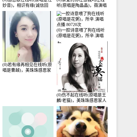
妙音)，相识有缘(诚信回
听(原唱是陶晶晶)，薇演唱
访)演唱点播:161288次
点播:159722次
(0)一腔诗意喂了狗在线听
(原唱是花粥)，所辛.演唱
点播:80720次
(0)若有缘再相见在线听(原
唱是曹越)，美珠珠感恩家
人演唱点播:88675次
(0)伤不起在线听(原唱是王
麟/老猫)，美珠珠感恩家人
演唱点播:80218次