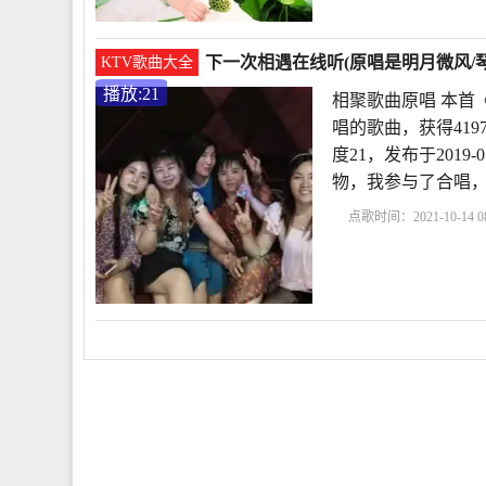
下一次相遇在线听(原唱是明月微风/琴
KTV歌曲大全
播放:21
相聚歌曲原唱 本首
唱的歌曲，获得41
度21，发布于2019-
物，我参与了合唱，
点歌时间：2021-10-14 08
原唱
下一次相遇dj视
次相遇原唱歌曲视