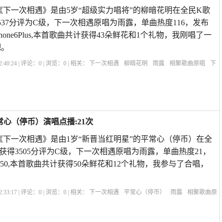
《下一次相遇》是由5岁“超级实力唱将”的柳暗花明在全民K歌
537分评为C级，下一次相遇原唱为雨露，单曲热度116，发布
0:15iPhone6Plus,本首歌曲共计获得43朵鲜花和1个礼物，我刚唱了一
吧。
:40:24 | 评论：
0
| 浏览：
0
| 相关：
下一次相遇
柳暗花明
雨露
相聚歌曲原唱
下
次相遇原唱歌曲男女对唱
十首最好老歌
下一次相遇原唱是谁唱的呢
下一次相遇原
常心（停币）演唱点播:21次
《下一次相遇》是由1岁“新晋当红明星”的平常心（停币）在全
获得3505分评为C级，下一次相遇原唱为雨露，单曲热度21，
1713:50,本首歌曲共计获得50朵鲜花和12个礼物，我参与了合唱，
:33:17 | 评论：
0
| 浏览：
0
| 相关：
下一次相遇
平常心（停币）
雨露
相聚歌曲原
下一次相遇原唱歌曲男女对唱
十首最好老歌
下一次相遇原唱是谁唱的呢
下一次