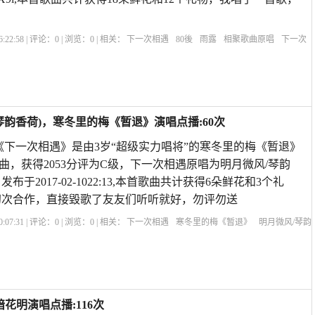
:22:58 | 评论：
0
| 浏览：
0
| 相关：
下一次相遇
80後
雨露
相聚歌曲原唱
下一次
遇原唱歌曲男女对唱
十首最好老歌
下一次相遇原唱是谁唱的呢
下一次相遇原唱歌
琴韵香荷)，寒冬里的梅《暂退》演唱点播:60次
《下一次相遇》是由3岁“超级实力唱将”的寒冬里的梅《暂退》
曲，获得2053分评为C级，下一次相遇原唱为明月微风/琴韵
布于2017-02-1022:13,本首歌曲共计获得6朵鲜花和3个礼
初次合作，直接毀歌了友友们听听就好，勿评勿送
:07:31 | 评论：
0
| 浏览：
0
| 相关：
下一次相遇
寒冬里的梅《暂退》
明月微风/琴韵
一次相遇dj视频
下一次相遇原唱歌曲男女对唱
十首最好老歌
下一次相遇原唱是
花明演唱点播:116次