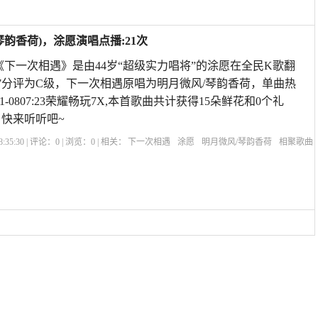
韵香荷)，涂愿演唱点播:21次
《下一次相遇》是由44岁“超级实力唱将”的涂愿在全民K歌翻
97分评为C级，下一次相遇原唱为明月微风/琴韵香荷，单曲热
01-0807:23荣耀畅玩7X,本首歌曲共计获得15朵鲜花和0个礼
快来听听吧~
:35:30 | 评论：
0
| 浏览：
0
| 相关：
下一次相遇
涂愿
明月微风/琴韵香荷
相聚歌曲
频
下一次相遇原唱歌曲男女对唱
十首最好老歌
下一次相遇原唱是谁唱的呢
下一