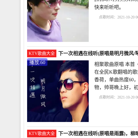
快来听听吧。
点歌时间：2021-10-20 06
相遇dj视频
下一次相
曲视频
下一次相
下一次相遇在线听(原唱是明月微风/
KTV歌曲大全
播放:60
相聚歌曲原唱 本首
在全民K歌翻唱的歌
香荷，单曲热度60，发
物，帅哥晚上好，
点歌时间：2021-10-20 00
香荷
相聚歌曲原唱
下
谁唱的呢
下一次
下一次相遇在线听(原唱是雨露)，柳暗
KTV歌曲大全