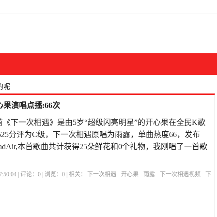
的呢
果演唱点播:66次
首《下一次相遇》是由5岁“超级闪亮明星”的开心果在全民K歌
525分评为C级，下一次相遇原唱为雨露，单曲热度66，发布
1:39iPadAir,本首歌曲共计获得25朵鲜花和0个礼物，我刚唱了一首歌
:50:04 | 评论：
0
| 浏览：
0
| 相关：
下一次相遇
开心果
雨露
下一次相遇视频
下
情十八拍歌简谱
下一次相遇原唱是谁唱的呢
下一次相遇原唱简谱
《听心》原唱