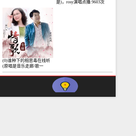
是)，rosy演唱点播:9603次
(0)谁种下的相思毒在线听
(原唱是音乐走廊/歌一
生)，小群演唱点播:8975次