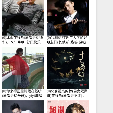
(0)冰雨在线听(原唱是刘德
(0)我相信FT理工大学的好
华)，ㄨ℉皇朝..健康快乐
朋友们(其他)在线听(原唱
演唱点播:26643次
是杨培安)，老乔演唱点
播:23714次
(0)你来得正是时候在线听
(0)化身孤岛的鲸(男女双声
(原唱是徐千雅)，yiyi演唱
道)在线听(原唱是不才)，
点播:21991次
HGBai演唱点播:19428次