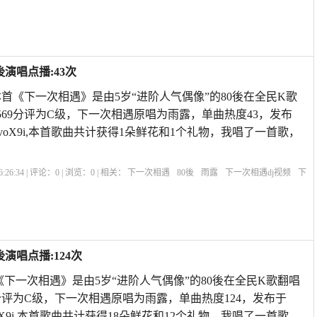
次相遇原唱歌曲男女对唱
十首最好老歌
下一次相遇原唱是谁唱的呢
下一次相遇原
演唱点播:43次
本首《下一次相遇》是由5岁“进阶人气偶像”的80後在全民K歌
569分评为C级，下一次相遇原唱为雨露，单曲热度43，发布
8:08vivoX9i,本首歌曲共计获得1朵鲜花和1个礼物，我唱了一首歌，
:26:34 | 评论：
0
| 浏览：
0
| 相关：
下一次相遇
80後
雨露
下一次相遇dj视频
下
呢
相聚歌曲原唱
下一次不一定相遇原唱
下一次相遇歌曲下载
下一次相遇对唱原
演唱点播:124次
《下一次相遇》是由5岁“进阶人气偶像”的80後在全民K歌翻唱
9分评为C级，下一次相遇原唱为雨露，单曲热度124，发布于
:35vivoX9i,本首歌曲共计获得18朵鲜花和12个礼物，我唱了一首歌，