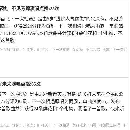
深秋，不见芳踪演唱点播:25次
 本首《下一次相遇》是由5岁“进阶人气偶像”的余深秋，不见芳
歌曲，获得2924分评为C级，下一次相遇原唱为雨露，单曲热
07-1516:23DOOVA6,本首歌曲共计获得4朵鲜花和1个礼物，不
欢这首歌
:48:54 | 评论：
0
| 浏览：
0
| 相关：
下一次相遇
余深秋
不见芳踪
雨露
下一次相
原唱是谁唱的呢
一场相遇一生回忆的说说
相聚歌曲原唱
下一次不一定相遇原
曲
未来演唱点播:65次
《下一次相遇》是由5岁“新晋实力唱将”的美好未来在全民K歌
275分评为C级，下一次相遇原唱为雨露，单曲热度65，发布
23:35,本首歌曲共计获得24朵鲜花和1个礼物，我唱了一首歌，快来听
:34:21 | 评论：
0
| 浏览：
0
| 相关：
下一次相遇
美好未来
雨露
相聚歌曲原唱
下