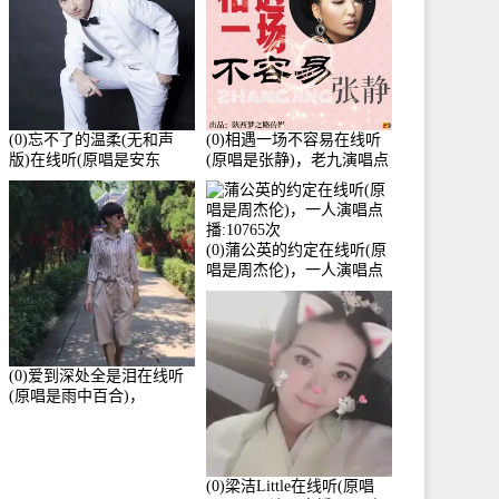
(0)忘不了的温柔(无和声
(0)相遇一场不容易在线听
版)在线听(原唱是安东
(原唱是张静)，老九演唱点
阳)，老九演唱点播:17392
播:11453次
次
(0)蒲公英的约定在线听(原
唱是周杰伦)，一人演唱点
播:10765次
(0)爱到深处全是泪在线听
(原唱是雨中百合)，
Yolanda He演唱点播:11101
次
(0)梁洁Little在线听(原唱