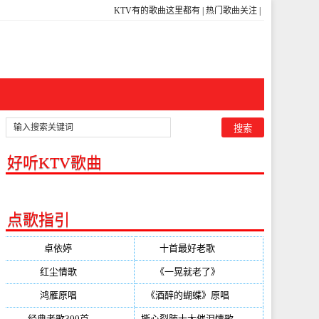
KTV有的歌曲这里都有
|
热门歌曲关注
|
好听KTV歌曲
点歌指引
卓依婷
(350)
十首最好老歌
(300)
红尘情歌
(296)
《一晃就老了》
(253)
鸿雁原唱
(241)
《酒醉的蝴蝶》原唱
(220)
经典老歌300首
(203)
撕心裂肺十大催泪情歌
(195)