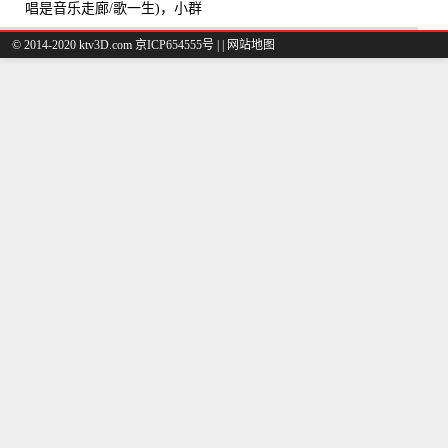
唱是音乐走廊/歌一生)，小群
演唱点播:8975次
© 2014-2020 ktv3D.com 京ICP654555号 |
|
网站地图