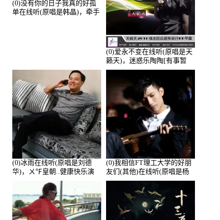
(0)没有你的日子我真的好孤
单在线听(原唱是韩晶)，牵手
人生（拒礼，花花支持互动
快乐）演唱点播:30445次
(0)爱永不变在线听(原唱是天
籁天)，迷惑乐陶陶[有事暂
离]演唱点播:27678次
(0)冰雨在线听(原唱是刘德
(0)我相信FT理工大学的好朋
华)，ㄨ℉皇朝..健康快乐演
友们(其他)在线听(原唱是杨
唱点播:26643次
培安)，老乔演唱点播:23714
次