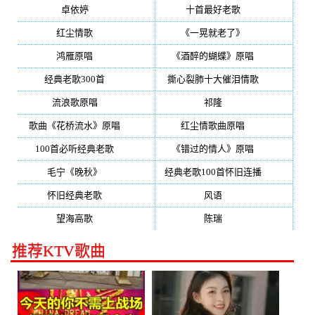
卓依婷
(350)
十首最好老歌
(300)
红尘情歌
(296)
《一晃就老了》
(253)
鸿雁原唱
(241)
《酒醉的蝴蝶》原唱
(220)
经典老歌300首
(203)
撕心裂肺十大催泪情歌
(195)
流浪歌原唱
(192)
祁隆
(188)
歌曲《花桥流水》原唱
(170)
红尘情歌曲原唱
(158)
100首必听经典老歌
(150)
《错过的情人》原唱
(142)
毛宁《晚秋》
(137)
经典老歌100首怀旧连播
(134)
怀旧经典老歌
(133)
风语
(132)
望海高歌
(131)
陈瑞
(128)
推荐KTV歌曲