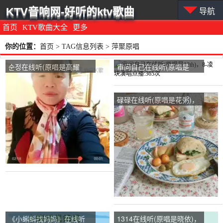
KTV音响网-好听的ktv歌曲
导航
首页
KTV歌曲大全
更多
你的位置：
首页
> TAG信息列表 > 萍聚原唱
순정在线听(原唱是高耀
审问自己在线听(原唱是
太)，落雪寒梅演唱点
12th)，8-凌玦演唱点
播:470次
播:365次
碌碌在线听(原唱是花粥)，
浪味仙演唱点播:25次
《小蝌蚪找妈妈》在线听
1314在线听(原唱是晓依)，