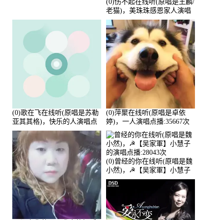
(0)伤不起在线听(原唱是王麟/
老猫)，美珠珠感恩家人演唱
点播:80218次
(0)歌在飞在线听(原唱是苏勒
(0)萍聚在线听(原唱是卓依
亚其其格)，快乐的人演唱点
婷)，一人演唱点播:35667次
播:36次
(0)曾经的你在线听(原唱是魏
小然)，☭【吴家軍】小慧子
的演唱点播:28043次