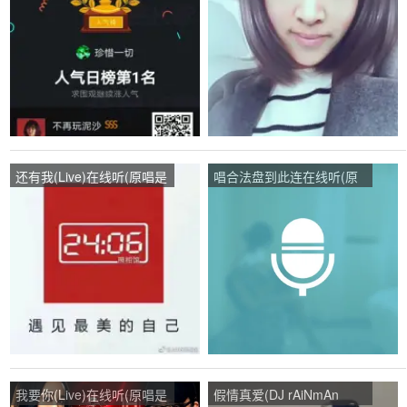
播:1110次
儿)，幸福衣十一％演唱点
播:21次
还有我(Live)在线听(原唱是
唱合法盘到此连在线听(原
任贤齐)，書演唱点播:65次
唱是)，平平淡淡才是真演
唱点播:39次
我要你(Live)在线听(原唱是
假情真爱(DJ rAiNmAn