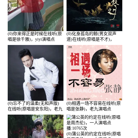
(0)你来得正是时候在线听(原
(0)化身孤岛的鲸(男女双声
唱是徐千雅)，yiyi演唱点
道)在线听(原唱是不才)，
播:21991次
HGBai演唱点播:19428次
(0)忘不了的温柔(无和声版)
(0)相遇一场不容易在线听(原
在线听(原唱是安东阳)，老九
唱是张静)，老九演唱点
演唱点播:17392次
播:11453次
(0)蒲公英的约定在线听(原唱