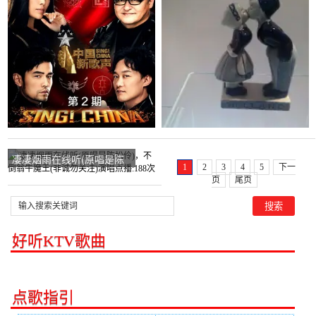
川&虎)，青——演唱点
Remix)在线听(原唱是
播:176次
DJ)，李秀钗互动演唱点
播:80次
凄凄烟雨在线听(原唱是陈
1
2
3
4
5
下一
松伶)，不倒翁牛魔王(非诚
页
尾页
勿关注)演唱点播:188次
好听KTV歌曲
点歌指引