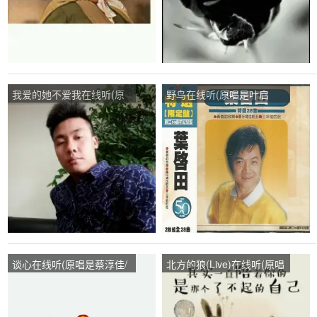
我爱的她不爱我在线听(原
野鸟在线听(原唱是叶启
唱是孙楠)，狂热家族演唱
田)，美好未来演唱点播:37
点播:151次
次
谈心在线听(原唱是蔡淳佳/
北方的狼(Live)在线听(原唱
游鸿明)，Naturesweet演唱
是齐秦)，二十三划先生演
点播:28次
唱点播:22次