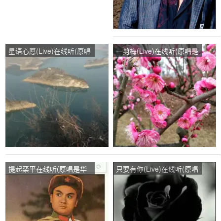
星语心愿(Live)在线听(原唱
一剪梅(Live)在线听(原唱是
是任贤齐)，刘师演唱点
费玉清)，云锦【主唱】乾
播:79次
平演唱点播:128次
提起栾平在线听(原唱是华
只要有你(Live)在线听(原唱
语群星)，老白演唱点
是那英/孙楠)，玖月壹木演
播:242次
唱点播:171次