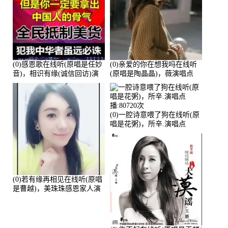
(0)感恩歌在线听(原唱是任妙
(0)亲爱的你在想我吗在线听
音)，相识有缘(诚信回访)演
(原唱是陶晶晶)，薇演唱点
唱点播:161288次
播:159722次
(0)一腔诗意喂了狗在线听(原
唱是花粥)，所辛.演唱点
播:80720次
(0)若有缘再相见在线听(原唱
是曹越)，美珠珠感恩家人演
唱点播:88675次