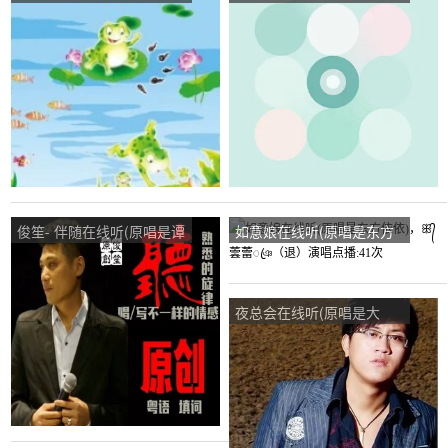
(原唱是童话)，二哥演唱点
忘忧草演唱点播:75次
播:20次
俊笙- 伴随在线听(原唱是谭
如意娘在线听(原唱是东方
俊笙)，和音演唱点播:69次
依依)，ꕥ᭄蕓蕾ꦿঞ（退）
演唱点播:41次
夜总会在线听(原唱是大
哲)，飘韵演唱点播:14次