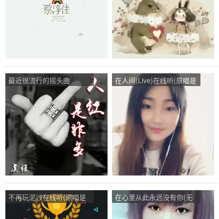
最近很流行的摇头曲
在人间(Live)在线听(原唱是
(Remix)在线听(原唱是虞
张韶涵)，、杨妞°演唱点
姬)，灰太狼演唱点播:340
播:264次
次
不再玩泥沙在线听(原唱是
在心里从此永远没有你(无
李采霞)，珍惜一切演唱点
和声版)在线听(原唱是雨