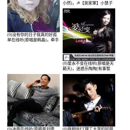
小然)，☭【吴家軍】小慧子
的演唱点播:28043次
(0)没有你的日子我真的好孤
单在线听(原唱是韩晶)，牵手
人生（拒礼，花花支持互动
快乐）演唱点播:30445次
(0)爱永不变在线听(原唱是天
籁天)，迷惑乐陶陶[有事暂
离]演唱点播:27678次
(0)冰雨在线听(原唱是刘德
(0)我相信FT理工大学的好朋