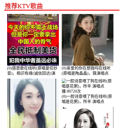
推荐KTV歌曲
(0)感恩歌在线听(原唱是任妙
(0)亲爱的你在想我吗在线听
音)，相识有缘(诚信回访)演
(原唱是陶晶晶)，薇演唱点
唱点播:161288次
播:159722次
(0)一腔诗意喂了狗在线听(原
唱是花粥)，所辛.演唱点
播:80720次