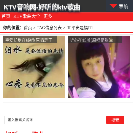
KTV音响网-好听的ktv歌曲
导航
首页
KTV歌曲大全
更多
你的位置：
首页
> TAG信息列表 > 平安是福
望爱却步在线听(原唱是于
听心在线听(原唱是张津
洋)，平安是福演唱点
涤)，平安是福演唱点
播:17次
播:20次