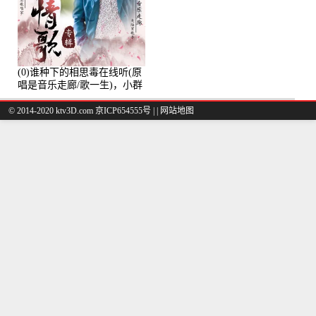
(0)谁种下的相思毒在线听(原
唱是音乐走廊/歌一生)，小群
演唱点播:8975次
© 2014-2020 ktv3D.com 京ICP654555号 |
|
网站地图