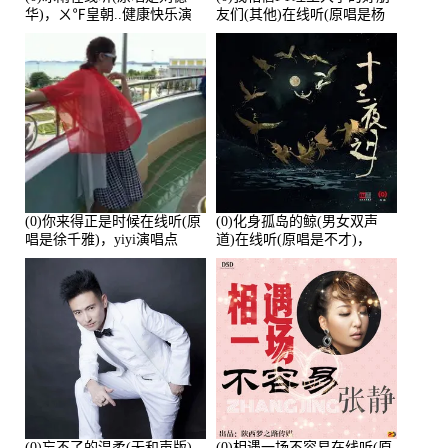
华)，ㄨ℉皇朝..健康快乐演
友们(其他)在线听(原唱是杨
唱点播:26643次
培安)，老乔演唱点播:23714
次
(0)你来得正是时候在线听(原
(0)化身孤岛的鲸(男女双声
唱是徐千雅)，yiyi演唱点
道)在线听(原唱是不才)，
播:21991次
HGBai演唱点播:19428次
(0)忘不了的温柔(无和声版)
(0)相遇一场不容易在线听(原