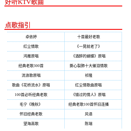
好听KTV歌曲
点歌指引
卓依婷
(350)
十首最好老歌
(300)
红尘情歌
(296)
《一晃就老了》
(253)
鸿雁原唱
(241)
《酒醉的蝴蝶》原唱
(220)
经典老歌300首
(203)
撕心裂肺十大催泪情歌
(195)
流浪歌原唱
(192)
祁隆
(188)
歌曲《花桥流水》原唱
(170)
红尘情歌曲原唱
(158)
100首必听经典老歌
(150)
《错过的情人》原唱
(142)
毛宁《晚秋》
(137)
经典老歌100首怀旧连播
(134)
怀旧经典老歌
(133)
风语
(132)
望海高歌
(131)
陈瑞
(128)