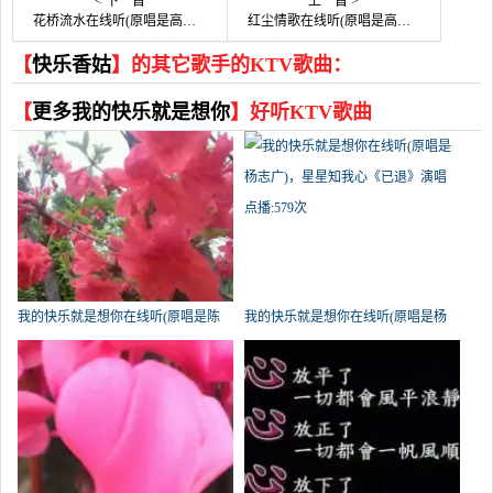
< 下一首
上一首 >
花桥流水在线听(原唱是高安/纳兰珠儿)，快乐香姑演唱点播:40次
红尘情歌在线听(原唱是高安/黑鸭子组合)，快乐香姑演唱点播:30次
【
快乐香姑
】的其它歌手的KTV歌曲：
【
更多我的快乐就是想你
】好听KTV歌曲
我的快乐就是想你在线听(原唱是陈
我的快乐就是想你在线听(原唱是杨
雅森)，梅子演唱点播:702次
志广)，星星知我心《已退》演唱点
播:579次