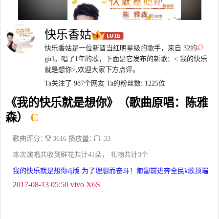
快乐香姑
快乐香姑是一位新晋当红明星级的歌手，来自 32的
girl。唱了1年的歌，下面是它发布的新歌：< 我的快乐
就是想你>,欢迎大家下方点评。
Ta关注了 987个网友
Ta的粉丝数: 1225位
《我的快乐就是想你》（歌曲原唱：陈雅
森）
C
歌曲评分：
3616 播放量：
33
本次演唱共收到鲜花共计41朵， 礼物共计3个
我的快乐就是想你dj版 为了理想而奋斗！匍匐前进奔全民k歌顶端
2017-08-13 05:50 vivo X6S