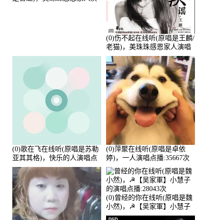
唱点播:88675次
(0)伤不起在线听(原唱是王麟/
老猫)，美珠珠感恩家人演唱
点播:80218次
(0)歌在飞在线听(原唱是苏勒
(0)萍聚在线听(原唱是卓依
亚其其格)，快乐的人演唱点
婷)，一人演唱点播:35667次
播:36次
(0)曾经的你在线听(原唱是魏
小然)，☭【吴家軍】小慧子
的演唱点播:28043次