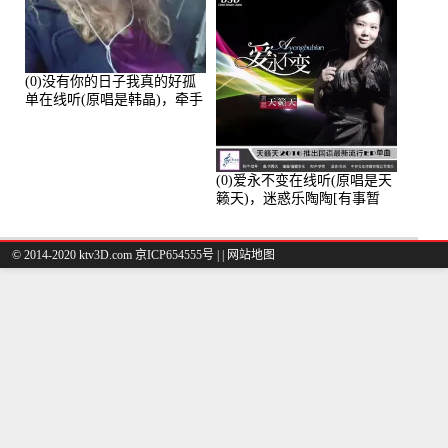
(0)没有你的日子我真的好孤
单在线听(原唱是韩晶)，牵手
人生（拒礼，花花支持互动
快乐）演唱点播:30445次
(0)爱永不变在线听(原唱是天
籁天)，迷惑乐陶陶[有事暂
离]演唱点播:27678次
© 2014-2020 ktv3D.com 京ICP654555号 |
|
网站地图