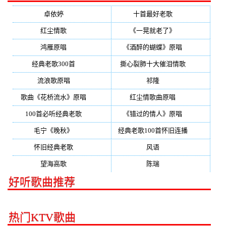
卓依婷
(350)
十首最好老歌
(300)
红尘情歌
(296)
《一晃就老了》
(253)
鸿雁原唱
(241)
《酒醉的蝴蝶》原唱
(220)
经典老歌300首
(203)
撕心裂肺十大催泪情歌
(195)
流浪歌原唱
(192)
祁隆
(188)
歌曲《花桥流水》原唱
(170)
红尘情歌曲原唱
(158)
100首必听经典老歌
(150)
《错过的情人》原唱
(142)
毛宁《晚秋》
(137)
经典老歌100首怀旧连播
(134)
怀旧经典老歌
(133)
风语
(132)
望海高歌
(131)
陈瑞
(128)
好听歌曲推荐
热门KTV歌曲