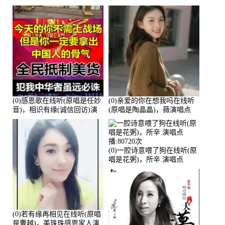
(0)感恩歌在线听(原唱是任妙
(0)亲爱的你在想我吗在线听
音)，相识有缘(诚信回访)演
(原唱是陶晶晶)，薇演唱点
唱点播:161288次
播:159722次
(0)一腔诗意喂了狗在线听(原
唱是花粥)，所辛.演唱点
播:80720次
(0)若有缘再相见在线听(原唱
是曹越)，美珠珠感恩家人演