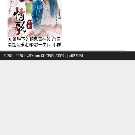
(0)谁种下的相思毒在线听(原
唱是音乐走廊/歌一生)，小群
演唱点播:8975次
© 2014-2020 ktv3D.com 京ICP654555号 |
|
网站地图