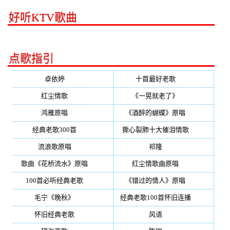
好听KTV歌曲
点歌指引
卓依婷
(350)
十首最好老歌
(300)
红尘情歌
(296)
《一晃就老了》
(253)
鸿雁原唱
(241)
《酒醉的蝴蝶》原唱
(220)
经典老歌300首
(203)
撕心裂肺十大催泪情歌
(195)
流浪歌原唱
(192)
祁隆
(188)
歌曲《花桥流水》原唱
(170)
红尘情歌曲原唱
(158)
100首必听经典老歌
(150)
《错过的情人》原唱
(142)
毛宁《晚秋》
(137)
经典老歌100首怀旧连播
(134)
怀旧经典老歌
(133)
风语
(132)