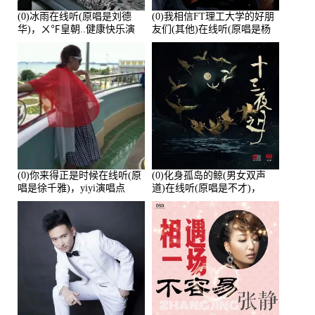
(0)冰雨在线听(原唱是刘德
(0)我相信FT理工大学的好朋
华)，ㄨ℉皇朝..健康快乐演
友们(其他)在线听(原唱是杨
唱点播:26643次
培安)，老乔演唱点播:23714
次
(0)你来得正是时候在线听(原
(0)化身孤岛的鲸(男女双声
唱是徐千雅)，yiyi演唱点
道)在线听(原唱是不才)，
播:21991次
HGBai演唱点播:19428次