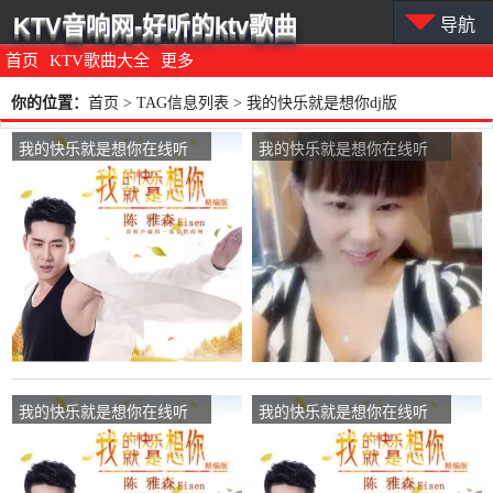
KTV音响网-好听的ktv歌曲
导航
首页
KTV歌曲大全
更多
你的位置：
首页
> TAG信息列表 > 我的快乐就是想你dj版
我的快乐就是想你在线听
我的快乐就是想你在线听
(原唱是陈雅森)，忆江南演
(原唱是陈雅森)，娟子演唱
唱点播:100次
点播:131次
我的快乐就是想你在线听
我的快乐就是想你在线听
(原唱是陈雅森)，爱心演唱
(原唱是陈雅森)，铃铛演唱
点播:26次
点播:94次