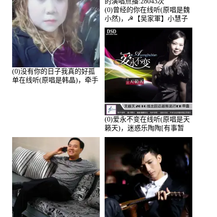
(0)曾经的你在线听(原唱是魏
小然)，☭【吴家軍】小慧子
的演唱点播:28043次
(0)没有你的日子我真的好孤
单在线听(原唱是韩晶)，牵手
人生（拒礼，花花支持互动
快乐）演唱点播:30445次
(0)爱永不变在线听(原唱是天
籁天)，迷惑乐陶陶[有事暂
离]演唱点播:27678次