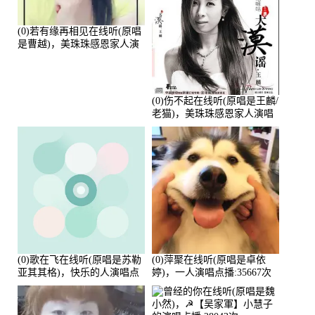
(0)若有缘再相见在线听(原唱
是曹越)，美珠珠感恩家人演
唱点播:88675次
(0)伤不起在线听(原唱是王麟/
老猫)，美珠珠感恩家人演唱
点播:80218次
(0)歌在飞在线听(原唱是苏勒
(0)萍聚在线听(原唱是卓依
亚其其格)，快乐的人演唱点
婷)，一人演唱点播:35667次
播:36次