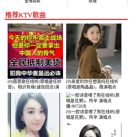
望海高歌
(131)
陈瑞
(128)
推荐KTV歌曲
(0)感恩歌在线听(原唱是任妙
(0)亲爱的你在想我吗在线听
音)，相识有缘(诚信回访)演
(原唱是陶晶晶)，薇演唱点
唱点播:161288次
播:159722次
(0)一腔诗意喂了狗在线听(原
唱是花粥)，所辛.演唱点
播:80720次