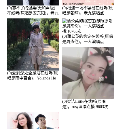
(0)忘不了的温柔(无和声版)
(0)相遇一场不容易在线听(原
在线听(原唱是安东阳)，老九
唱是张静)，老九演唱点
演唱点播:17392次
播:11453次
(0)蒲公英的约定在线听(原唱
是周杰伦)，一人演唱点
播:10765次
(0)爱到深处全是泪在线听(原
唱是雨中百合)，Yolanda He
演唱点播:11101次
(0)梁洁Little在线听(原唱
是)，rosy演唱点播:9603次