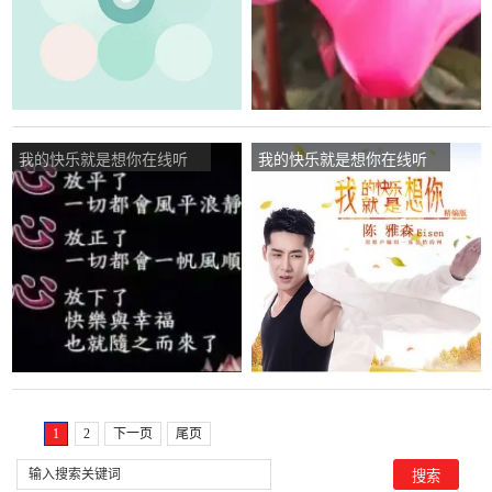
我的快乐就是想你在线听
我的快乐就是想你在线听
(原唱是杨志广)，騰飛心灵
(原唱是陈雅森)，潇潇演唱
之约演唱点播:341次
点播:69次
1
2
下一页
尾页