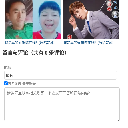
我是真的好想你在线听(原唱是郭
我是真的好想你在线听(原唱是郭
力)，自然风光演唱点播:141次
力)，带刺玫瑰，演唱点播:139次
留言与评论（共有
0
条评论）
昵称：
匿名发表
登录账号