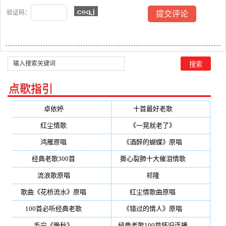
验证码：
点歌指引
卓依婷
(350)
十首最好老歌
(300)
红尘情歌
(296)
《一晃就老了》
(253)
鸿雁原唱
(241)
《酒醉的蝴蝶》原唱
(220)
经典老歌300首
(203)
撕心裂肺十大催泪情歌
(195)
流浪歌原唱
(192)
祁隆
(188)
歌曲《花桥流水》原唱
(170)
红尘情歌曲原唱
(158)
100首必听经典老歌
(150)
《错过的情人》原唱
(142)
毛宁《晚秋》
(137)
经典老歌100首怀旧连播
(134)