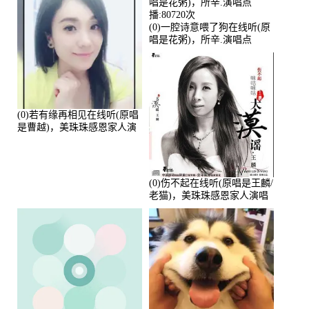
(0)一腔诗意喂了狗在线听(原
唱是花粥)，所辛.演唱点
播:80720次
(0)若有缘再相见在线听(原唱
是曹越)，美珠珠感恩家人演
唱点播:88675次
(0)伤不起在线听(原唱是王麟/
老猫)，美珠珠感恩家人演唱
点播:80218次