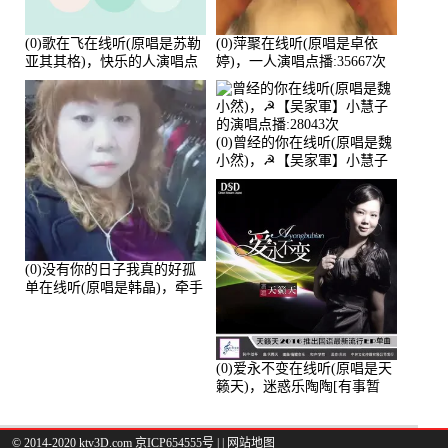
(0)歌在飞在线听(原唱是苏勒
(0)萍聚在线听(原唱是卓依
亚其其格)，快乐的人演唱点
婷)，一人演唱点播:35667次
播:36次
(0)曾经的你在线听(原唱是魏
小然)，☭【吴家軍】小慧子
的演唱点播:28043次
(0)没有你的日子我真的好孤
单在线听(原唱是韩晶)，牵手
人生（拒礼，花花支持互动
快乐）演唱点播:30445次
(0)爱永不变在线听(原唱是天
籁天)，迷惑乐陶陶[有事暂
离]演唱点播:27678次
© 2014-2020 ktv3D.com 京ICP654555号 |
|
网站地图