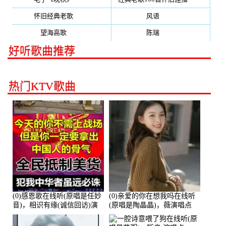
怀旧经典老歌
(133)
风语
(132)
望海高歌
(131)
陈瑞
(128)
好听歌曲推荐
热门KTV歌曲
(0)感恩歌在线听(原唱是任妙
(0)亲爱的你在想我吗在线听
音)，相识有缘(诚信回访)演
(原唱是陶晶晶)，薇演唱点
唱点播:161288次
播:159722次