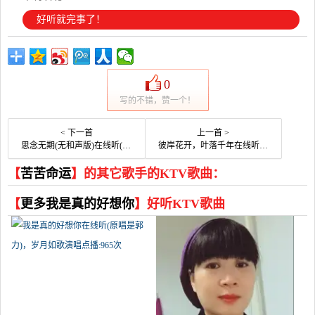
好听就完事了！
0
写的不错，赞一个！
< 下一首
上一首 >
思念无期(无和声版)在线听(原唱是王爱华)，苦苦命运演唱点播:24次
彼岸花开，叶落千年在线听(原唱是作者: 余博雅/制作：艳儿)，自由翱翔演唱点播:17次
【
苦苦命运
】的其它歌手的KTV歌曲：
【
更多我是真的好想你
】好听KTV歌曲