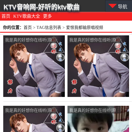
KTV音响网-好听的ktv歌曲
导航
首页
KTV歌曲大全
更多
你的位置：
首页
> TAG信息列表 > 爱恨我都输原唱视频
我是真的好想你在线听(原
我是真的好想你在线听(原
唱是郭力)，维清演唱点
唱是郭力)，红玫瑰演唱点
播:34次
播:28次
我是真的好想你在线听(原
我是真的好想你在线听(原
唱是郭力)，知足常乐演唱
唱是郭力)，李兴灵演唱点
点播:61次
播:366次