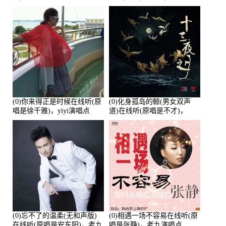
唱点播:26643次
培安)，老乔演唱点播:23714
次
(0)你来得正是时候在线听(原
(0)化身孤岛的鲸(男女双声
唱是徐千雅)，yiyi演唱点
道)在线听(原唱是不才)，
播:21991次
HGBai演唱点播:19428次
(0)忘不了的温柔(无和声版)
(0)相遇一场不容易在线听(原
在线听(原唱是安东阳)，老九
唱是张静)，老九演唱点