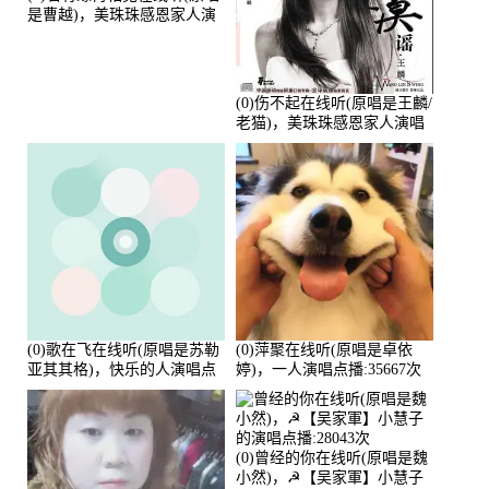
是曹越)，美珠珠感恩家人演
唱点播:88675次
(0)伤不起在线听(原唱是王麟/
老猫)，美珠珠感恩家人演唱
点播:80218次
(0)歌在飞在线听(原唱是苏勒
(0)萍聚在线听(原唱是卓依
亚其其格)，快乐的人演唱点
婷)，一人演唱点播:35667次
播:36次
(0)曾经的你在线听(原唱是魏
小然)，☭【吴家軍】小慧子