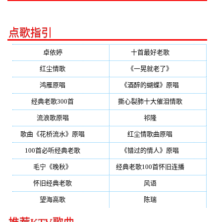
点歌指引
卓依婷
(350)
十首最好老歌
(300)
红尘情歌
(296)
《一晃就老了》
(253)
鸿雁原唱
(241)
《酒醉的蝴蝶》原唱
(220)
经典老歌300首
(203)
撕心裂肺十大催泪情歌
(195)
流浪歌原唱
(192)
祁隆
(188)
歌曲《花桥流水》原唱
(170)
红尘情歌曲原唱
(158)
100首必听经典老歌
(150)
《错过的情人》原唱
(142)
毛宁《晚秋》
(137)
经典老歌100首怀旧连播
(134)
怀旧经典老歌
(133)
风语
(132)
望海高歌
(131)
陈瑞
(128)