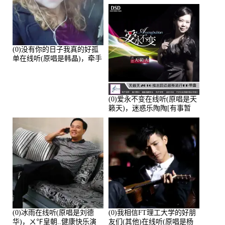
的演唱点播:28043次
(0)没有你的日子我真的好孤
单在线听(原唱是韩晶)，牵手
人生（拒礼，花花支持互动
快乐）演唱点播:30445次
(0)爱永不变在线听(原唱是天
籁天)，迷惑乐陶陶[有事暂
离]演唱点播:27678次
(0)冰雨在线听(原唱是刘德
(0)我相信FT理工大学的好朋
华)，ㄨ℉皇朝..健康快乐演
友们(其他)在线听(原唱是杨