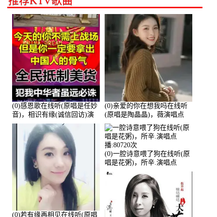
推荐KTV歌曲
(0)感恩歌在线听(原唱是任妙
(0)亲爱的你在想我吗在线听
音)，相识有缘(诚信回访)演
(原唱是陶晶晶)，薇演唱点
唱点播:161288次
播:159722次
(0)一腔诗意喂了狗在线听(原
唱是花粥)，所辛.演唱点
播:80720次
(0)若有缘再相见在线听(原唱