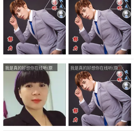
唱是郭力)，素颜如水演唱
唱是郭力)，自由歌者演唱
点播:71次
点播:260次
我是真的好想你在线听(原
我是真的好想你在线听(原
唱是郭力)，一如既往来访
唱是郭力)，笑看人生演唱
演唱点播:648次
点播:53次