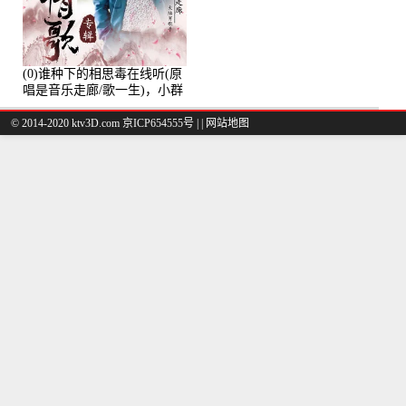
(0)谁种下的相思毒在线听(原
唱是音乐走廊/歌一生)，小群
演唱点播:8975次
© 2014-2020 ktv3D.com 京ICP654555号 |
|
网站地图