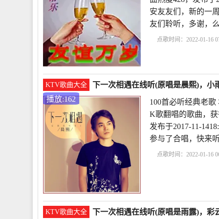
安友友们，新的一
友们聆听，多谢，
点歌时间：2022-01-16 07
听经典老歌
下一次相
定相遇原唱
感谢
下一次相遇在线听(原唱是晨熙)，小雨
KTV歌曲大全
播放:162
100首必听经典老
K歌翻唱的歌曲，获
发布于2017-11-1
参与了合唱，快来听
点歌时间：2022-01-16 06
歌
下一次相遇现场版
唱
感谢相遇的短句1
下一次相遇在线听(原唱是雨露)，彩云
KTV歌曲大全