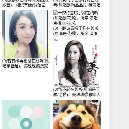
妙音)，相识有缘(诚信回
听(原唱是陶晶晶)，薇演唱
访)演唱点播:161288次
点播:159722次
(0)一腔诗意喂了狗在线听
(原唱是花粥)，所辛.演唱
点播:80720次
(0)若有缘再相见在线听(原
唱是曹越)，美珠珠感恩家
人演唱点播:88675次
(0)伤不起在线听(原唱是王
麟/老猫)，美珠珠感恩家人
演唱点播:80218次