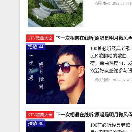
点歌时间：2022-01-14 10
听经典老歌
下一次相
定相遇原唱
感谢
下一次相遇在线听(原唱是明月微风/琴
KTV歌曲大全
播放:44
100首必听经典老
民K歌翻唱的歌曲，
荷，单曲热度44，发布
欢迎好友感谢参与
点歌时间：2022-01-14 08
首必听经典老歌
下一
不一定相遇原唱
下一次相遇在线听(原唱是明月微风/琴
KTV歌曲大全
播放:86
100首必听经典老