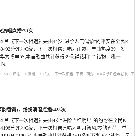
次相遇歌曲原唱
下一次相遇歌曲视频
原唱下一次相遇
下辈子不一定相遇原唱
感
演唱点播:39次
 本首《下一次相遇》是由34岁“进阶人气偶像”的平安在全民K
3492分评为C级，下一次相遇原唱为雨露，单曲热度39，发
318:50华为畅享5S,本首歌曲共计获得39朵鲜花和1个礼物，吼一
好哦。
:15:47 | 评论：
0
| 浏览：
0
| 相关：
下一次相遇
平安
雨露
100首必听经典老歌
下
次相遇歌曲原唱
下一次相遇歌曲视频
原唱下一次相遇
下辈子不一定相遇原唱
感
韵香荷)，纷纷演唱点播:428次
歌 本首《下一次相遇》是由4岁“进阶当红明星”的纷纷在全民K
4196分评为C级，下一次相遇原唱为明月微风/琴韵香荷，单
19-04-0106:54,本首歌曲共计获得2702朵鲜花和20个礼物，早