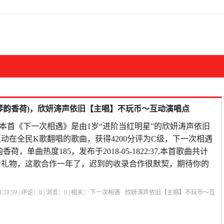
琴韵香荷)，欣妍涛声依旧【主唱】不玩币～互动演唱点
歌 本首《下一次相遇》是由1岁“进阶当红明星”的欣妍涛声依旧
动在全民K歌翻唱的歌曲，获得4200分评为C级，下一次相遇
荷，单曲热度185，发布于2018-05-1822:37,本首歌曲共计
5个礼物，这歌合作一年了，迟到的收录合作很默契，期待你的
:51:59 | 评论：
0
| 浏览：
0
| 相关：
下一次相遇
欣妍涛声依旧【主唱】不玩币～互
100首必听经典老歌
下一次相遇现场版
下一次相遇歌曲原唱
下一次相遇歌曲视