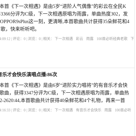
歌 本首《下一次相遇》是由5岁“进阶人气偶像”的彩云在全民K
3366分评为C级，下一次相遇原唱为雨露，单曲热度302，发
00:21OPPOR9sPlus这一刻，更清晰,本首歌曲共计获得35朵鲜花和4
首歌，快来听听吧。
:09:12 | 评论：
0
| 浏览：
0
| 相关：
下一次相遇
彩云
雨露
100首必听经典老歌
下
次相遇歌曲原唱
下一次相遇歌曲视频
原唱下一次相遇
下辈子不一定相遇原唱
感
音乐才会快乐演唱点播:86次
歌 本首《下一次相遇》是由6岁“进阶实力唱将”的有音乐才会快
歌曲，获得3347分评为C级，下一次相遇原唱为雨露，单曲热
-12-2620:44,本首歌曲共计获得40朵鲜花和4个礼物，再来一首
:16:33 | 评论：
0
| 浏览：
0
| 相关：
下一次相遇
有音乐才会快乐
雨露
100首必听
现场版
下一次相遇歌曲原唱
下一次相遇歌曲视频
原唱下一次相遇
下辈子不一定