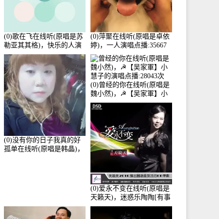
(0)歌在飞在线听(原唱是苏
(0)萍聚在线听(原唱是卓依
勒亚其其格)，快乐的人演
婷)，一人演唱点播:35667
唱点播:36次
次
(0)曾经的你在线听(原唱是
魏小然)，☭【吴家軍】小
慧子的演唱点播:28043次
(0)没有你的日子我真的好
孤单在线听(原唱是韩晶)，
牵手人生（拒礼，花花支
持互动快乐）演唱点
播:30445次
(0)爱永不变在线听(原唱是
天籁天)，迷惑乐陶陶[有事
暂离]演唱点播:27678次