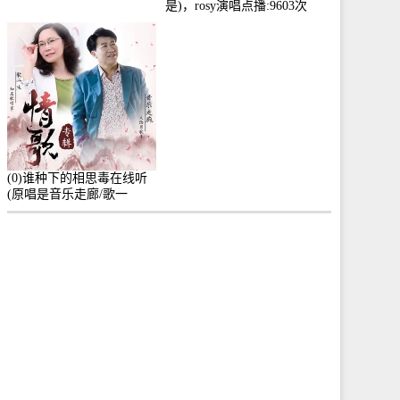
是)，rosy演唱点播:9603次
(0)谁种下的相思毒在线听
(原唱是音乐走廊/歌一
生)，小群演唱点播:8975次