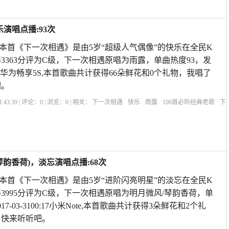
演唱点播:93次
歌 本首《下一次相遇》是由5岁“超级人气偶像”的快乐在全民K
3363分评为C级，下一次相遇原唱为雨露，单曲热度93，发
514:15华为畅享5S,本首歌曲共计获得66朵鲜花和0个礼物，我唱了
吧。
:43:39 | 评论：
0
| 浏览：
0
| 相关：
下一次相遇
快乐
雨露
100首必听经典老歌
下
次相遇歌曲原唱
下一次相遇歌曲视频
原唱下一次相遇
下辈子不一定相遇原唱
感
韵香荷)，淡忘演唱点播:68次
歌 本首《下一次相遇》是由5岁“进阶闪亮明星”的淡忘在全民K
3995分评为C级，下一次相遇原唱为明月微风/琴韵香荷，单
7-03-3100:17小米Note,本首歌曲共计获得3朵鲜花和2个礼
，快来听听吧。