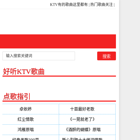
KTV有的歌曲这里都有
|
热门歌曲关注
|
好听KTV歌曲
点歌指引
卓依婷
(350)
十首最好老歌
(300)
红尘情歌
(296)
《一晃就老了》
(253)
鸿雁原唱
(241)
《酒醉的蝴蝶》原唱
(220)
经典老歌300首
(203)
撕心裂肺十大催泪情歌
(195)