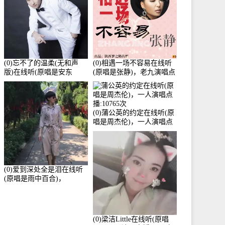
(0)忘不了的温柔(无和声
(0)相遇一场不容易在线听
版)在线听(原唱是安东
(原唱是张静)，老九演唱点
阳)，老九演唱点播:17392
播:11453次
次
(0)蒲公英的约定在线听(原
唱是周杰伦)，一人演唱点
播:10765次
(0)爱到深处全是泪在线听
(原唱是雨中百合)，
Yolanda He演唱点播:11101
次
(0)梁洁Little在线听(原唱