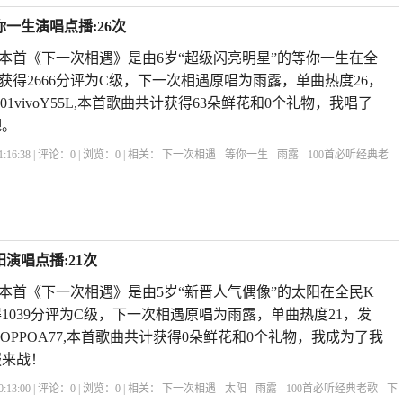
一生演唱点播:26次
歌 本首《下一次相遇》是由6岁“超级闪亮明星”的等你一生在全
获得2666分评为C级，下一次相遇原唱为雨露，单曲热度26，
307:01vivoY55L,本首歌曲共计获得63朵鲜花和0个礼物，我唱了
吧。
:16:38 | 评论：
0
| 浏览：
0
| 相关：
下一次相遇
等你一生
雨露
100首必听经典老
下一次相遇歌曲原唱
下一次相遇歌曲视频
原唱下一次相遇
下辈子不一定相遇原
演唱点播:21次
歌 本首《下一次相遇》是由5岁“新晋人气偶像”的太阳在全民K
1039分评为C级，下一次相遇原唱为雨露，单曲热度21，发
822:05OPPOA77,本首歌曲共计获得0朵鲜花和0个礼物，我成为了我
服来战！
:13:00 | 评论：
0
| 浏览：
0
| 相关：
下一次相遇
太阳
雨露
100首必听经典老歌
下