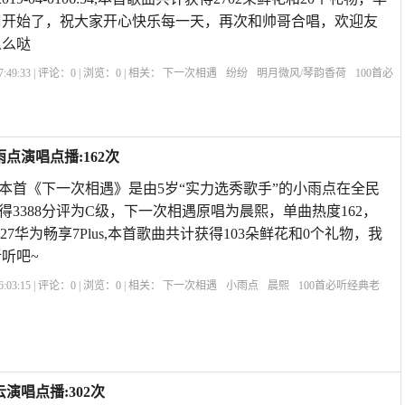
周开始了，祝大家开心快乐每一天，再次和帅哥合唱，欢迎友
么么哒
:49:33 | 评论：
0
| 浏览：
0
| 相关：
下一次相遇
纷纷
明月微风/琴韵香荷
100首必
遇现场版
下一次相遇歌曲原唱
下一次相遇歌曲视频
原唱下一次相遇
下辈子不一
点演唱点播:162次
歌 本首《下一次相遇》是由5岁“实力选秀歌手”的小雨点在全民
得3388分评为C级，下一次相遇原唱为晨熙，单曲热度162，
418:27华为畅享7Plus,本首歌曲共计获得103朵鲜花和0个礼物，我
听吧~
:03:15 | 评论：
0
| 浏览：
0
| 相关：
下一次相遇
小雨点
晨熙
100首必听经典老
下一次相遇歌曲原唱
下一次相遇歌曲视频
原唱下一次相遇
下辈子不一定相遇原
演唱点播:302次