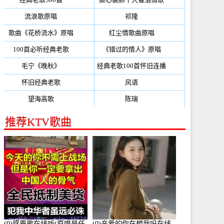
流浪歌原唱
(192)
祁隆
(188)
歌曲《花桥流水》原唱
(170)
红尘情歌曲原唱
(158)
100首必听经典老歌
(150)
《错过的情人》原唱
(142)
毛宁《晚秋》
(137)
经典老歌100首怀旧连播
(134)
怀旧经典老歌
(133)
风语
(132)
望海高歌
(131)
陈瑞
(128)
推荐KTV歌曲
(0)感恩歌在线听(原唱是任
(0)亲爱的你在想我吗在线