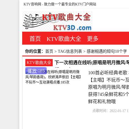
KTV音响网
- 致力做一个最专业的KTV门户网站
首页
KTV歌曲大全
更多
你的位置：
首页
> TAG信息列表 > 感谢相遇的短句10个字
下一次相遇在线听(原唱是明月微风/
KTV歌曲大全
播:185次
播放:185
100首必听经典老
【主唱】不玩币～互
原唱为明月微风/琴韵香
获得745朵鲜花和
鲜花和礼物哦
点歌时间：2022-01-17 11
动
明月微风/琴韵香荷
频
原唱下一次相遇