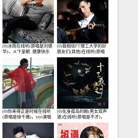
(0)冰雨在线听(原唱是刘德
(0)我相信FT理工大学的好
华)，ㄨ℉皇朝..健康快乐
朋友们(其他)在线听(原唱
演唱点播:26643次
是杨培安)，老乔演唱点
播:23714次
(0)你来得正是时候在线听
(0)化身孤岛的鲸(男女双声
(原唱是徐千雅)，yiyi演唱
道)在线听(原唱是不才)，
点播:21991次
HGBai演唱点播:19428次