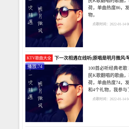
民K歌翻唱的歌曲，
荷，单曲热度86，发布
物，
点歌时间：2022-01-14 08
首必听经典老歌
下一
不一定相遇原唱
下一次相遇在线听(原唱是明月微风/琴
KTV歌曲大全
播放:74
100首必听经典老
民K歌翻唱的歌曲，
荷，单曲热度74，发布于2
和4个礼物，我参与
点歌时间：2022-01-14 04
首必听经典老歌
下一
不一定相遇原唱