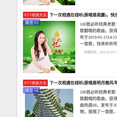
下一次相遇在线听(原唱是雨露)，快乐
KTV歌曲大全
播放:93
100首必听经典老
歌翻唱的歌曲，获得
布于2019-01-1
一首歌，快来听听
点歌时间：2022-01-14 11
一次相遇现场版
下一
谢相遇的短句10
下一次相遇在线听(原唱是明月微风/琴
KTV歌曲大全
播放:68
100首必听经典老
歌翻唱的歌曲，获得
曲热度68，发布于201
物，我唱了一首歌