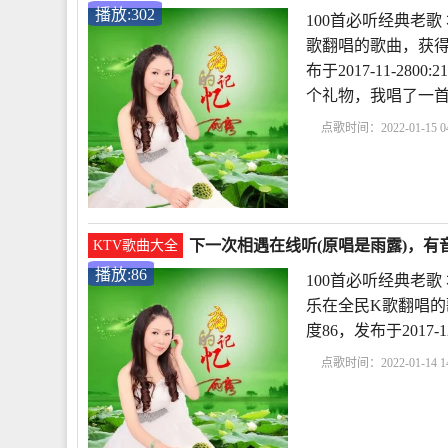
播放:302
100首必听经典老
歌翻唱的歌曲，获得
布于2017-11-28
个礼物，我唱了一
点歌时间：2022-01-15 04
一次相遇现场版
下一
谢相遇的短句10
下一次相遇在线听(原唱是雨露)，有
KTV歌曲大全
播放:86
100首必听经典老
乐在全民K歌翻唱的
度86，发布于2017
点歌时间：2022-01-14 14
经典老歌
下一次相遇
相遇原唱
感谢相遇