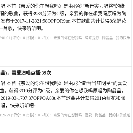
唱 本首《亲爱的你在想我吗》是由49岁“新晋实力唱将”的缘
唱的歌曲，获得3989分评为C级，亲爱的你在想我吗原唱为陶
于2017-11-2821:58OPPOR9tm,本首歌曲共计获得8朵鲜花
一首歌，快来听听吧。
:01:01 | 评论：
0
| 浏览：
0
| 相关：
亲爱的你在想我吗
缘来是你
陶晶晶
我的快乐
能代替你原唱
再叫一声亲爱的原唱版DJ版
亲爱的你在想我吗说说句子
亲爱的你在
)，喜爱演唱点播:39次
唱 本首《亲爱的你在想我吗》是由2岁“新晋当红明星”的喜爱
曲，获得3910分评为C级，亲爱的你在想我吗原唱为陶晶晶，
19-03-1707:37OPPOA83t,本首歌曲共计获得201朵鲜花和48
唱，快来听听吧~
:26:29 | 评论：
0
| 浏览：
0
| 相关：
亲爱的你在想我吗
喜爱
陶晶晶
我的快乐就是
哪里原唱
亲爱的你在想我吗彭筝
歌曲亲爱的你还在想我吗
没有人能代替你原
再