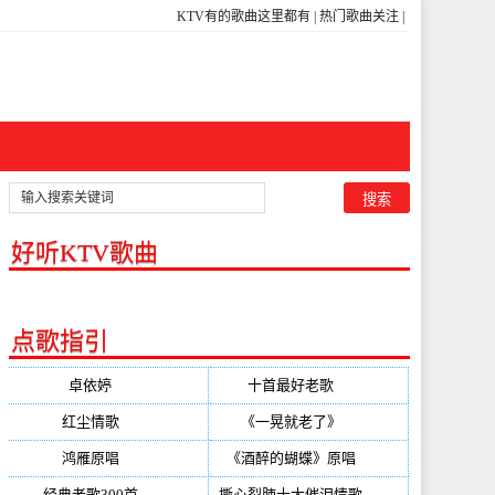
KTV有的歌曲这里都有
|
热门歌曲关注
|
好听KTV歌曲
点歌指引
卓依婷
(350)
十首最好老歌
(300)
红尘情歌
(296)
《一晃就老了》
(253)
鸿雁原唱
(241)
《酒醉的蝴蝶》原唱
(220)
经典老歌300首
(203)
撕心裂肺十大催泪情歌
(195)