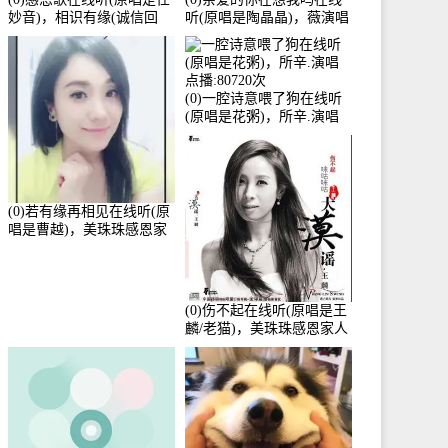
妙音)，相识有缘(诚信回
听(原唱是陶晶晶)，薇演唱
访)演唱点播:161288次
点播:159722次
(0)一腔诗意喂了狗在线听
(原唱是花粥)，所辛.演唱
点播:80720次
(0)若有缘再相见在线听(原
唱是曹越)，美珠珠感恩家
人演唱点播:88675次
(0)伤不起在线听(原唱是王
麟/老猫)，美珠珠感恩家人
演唱点播:80218次