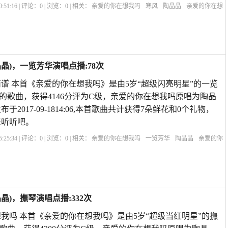
:51:16 | 评论：
0
| 浏览：
0
| 相关：
亲爱的你在想我吗
寒风
陶晶晶
亲爱的你在想
你在想我吗原唱简谱
没有人能代替你原唱
再叫一声亲爱的我好想你
《我最亲爱
原
晶)，一览芳华演唱点播:78次
谱 本首《亲爱的你在想我吗》是由5岁“超级闪亮明星”的一览
的歌曲，获得4146分评为C级，亲爱的你在想我吗原唱为陶晶
于2017-09-1814:06,本首歌曲共计获得7朵鲜花和0个礼物，
来听听吧。
:25:34 | 评论：
0
| 浏览：
0
| 相关：
亲爱的你在想我吗
一览芳华
陶晶晶
亲爱的你
爱的你在哪里
歌曲亲爱的你还在想我吗
亲爱的你在想我吗彭筝
亲爱的你在想我吗
)，撫琴演唱点播:332次
我吗 本首《亲爱的你在想我吗》是由5岁“超级当红明星”的撫