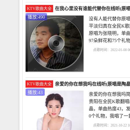
在我心里没有谁能代替你在线听(原唱
KTV歌曲大全
播放:490
没有人能代替你原唱
平淡归真在全民K歌
原唱为张晓明，单曲热度4
97朵鲜花和75个
点歌时间：2022-01-08 00
有人能代替你原唱
特
亲爱的你在想我吗在线听(原唱是陶晶
KTV歌曲大全
播放:43
亲爱的你在想我吗简
贵阳在全民K歌翻唱
晶，单曲热度43，发布于
0个礼物，我唱了一
点歌时间：2021-10-22 10