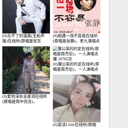
(0)忘不了的温柔(无和声
(0)相遇一场不容易在线听
版)在线听(原唱是安东
(原唱是张静)，老九演唱点
阳)，老九演唱点播:17392
播:11453次
次
(0)蒲公英的约定在线听(原
唱是周杰伦)，一人演唱点
播:10765次
(0)爱到深处全是泪在线听
(原唱是雨中百合)，
Yolanda He演唱点播:11101
次
(0)梁洁Little在线听(原唱