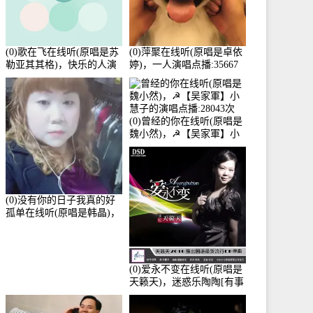
(0)歌在飞在线听(原唱是苏
(0)萍聚在线听(原唱是卓依
勒亚其其格)，快乐的人演
婷)，一人演唱点播:35667
唱点播:36次
次
(0)曾经的你在线听(原唱是
魏小然)，☭【吴家軍】小
慧子的演唱点播:28043次
(0)没有你的日子我真的好
孤单在线听(原唱是韩晶)，
牵手人生（拒礼，花花支
持互动快乐）演唱点
播:30445次
(0)爱永不变在线听(原唱是
天籁天)，迷惑乐陶陶[有事
暂离]演唱点播:27678次