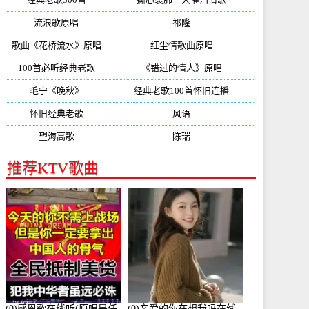
流浪歌原唱
(192)
祁隆
(188)
歌曲《花桥流水》原唱
(170)
红尘情歌曲原唱
(158)
100首必听经典老歌
(150)
《错过的情人》原唱
(142)
毛宁《晚秋》
(137)
经典老歌100首怀旧连播
(134)
怀旧经典老歌
(133)
风语
(132)
望海高歌
(131)
陈瑞
(128)
推荐KTV歌曲
(0)感恩歌在线听(原唱是任
(0)亲爱的你在想我吗在线