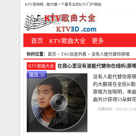
KTV音响网
- 致力做一个最专业的KTV门户网站
首页
KTV歌曲大全
更多
你的位置：
首页
> TAG信息列表 > 没有人能代替你原唱
在我心里没有谁能代替你在线听(原唱
KTV歌曲大全
播放:30
没有人能代替你原唱
的大鹏哥在全民K歌
原唱为张晓明，单曲热度3
曲共计获得53朵鲜
点歌时间：2022-01-11 06
人能代替你原唱
特别