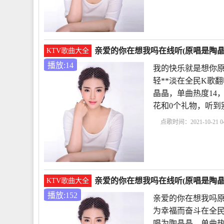
在想我吗简谱
歌曲亲
哪里
亲爱的你在想我
亲爱的你在想我吗在线听(原唱是陶晶晶
KTV歌曲大全
播放:14
我的快乐就是想你原
轻**淡在全民K歌
晶晶，单曲热度14，发布
花和0个礼物，听到
点歌时间：2021-10-21 04
乐就是想你原唱
再叫
亲爱的你在哪里
没
亲爱的你在想我吗在线听(原唱是陶晶晶
KTV歌曲大全
播放:152
亲爱的你在想我吗原
为幸福而奋斗在全民
唱为陶晶晶，单曲热度15