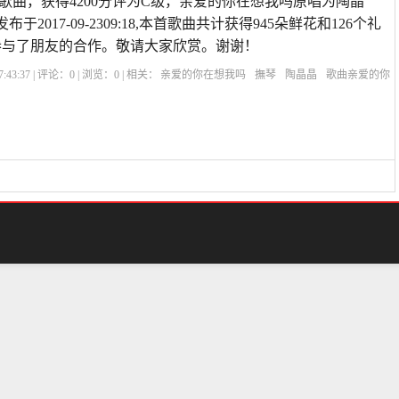
歌曲，获得4200分评为C级，亲爱的你在想我吗原唱为陶晶
于2017-09-2309:18,本首歌曲共计获得945朵鲜花和126个礼
参与了朋友的合作。敬请大家欣赏。谢谢！
:43:37 | 评论：
0
| 浏览：
0
| 相关：
亲爱的你在想我吗
撫琴
陶晶晶
歌曲亲爱的你
在想我吗原唱简谱
亲爱的你在想我吗葫芦丝独奏
亲爱的你在想我吗歌词
亲爱的你