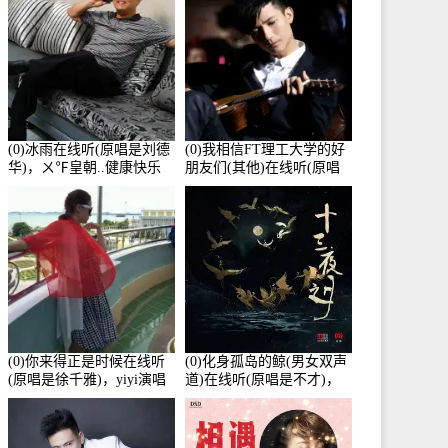
(0)冰雨在线听(原唱是刘德
(0)我相信FT理工大学的好
华)，ㄨ℉皇朝..健康快乐
朋友们(其他)在线听(原唱
演唱点播:26643次
是杨培安)，老乔演唱点
播:23714次
(0)你来得正是时候在线听
(0)化身孤岛的鲸(男女双声
(原唱是徐千雅)，yiyi演唱
道)在线听(原唱是不才)，
点播:21991次
HGBai演唱点播:19428次