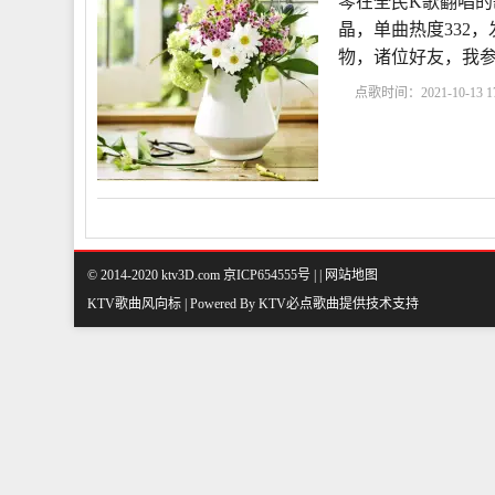
琴在全民K歌翻唱的
晶，单曲热度332，发布
物，诸位好友，我
点歌时间：2021-10-13 17
还在想我吗
亲爱的你
在想我吗歌名是什么
© 2014-2020 ktv3D.com 京ICP654555号 |
|
网站地图
KTV歌曲风向标 | Powered By
KTV必点歌曲
提供技术支持