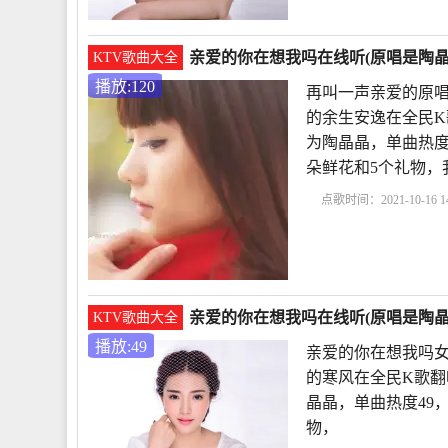
亲爱的你在想我吗在线听(原唱是陶晶晶
KTV歌曲大全
播放:120
再叫一声亲爱的原唱
的余生安逸在全民K
为陶晶晶，单曲热度120
朵鲜花和5个礼物，
点歌时间：2021-10-16 14
亲爱的原唱版DJ版
没
在哪里原唱歌词
《
亲爱的你在想我吗在线听(原唱是陶晶晶
KTV歌曲大全
播放:49
亲爱的你在想我吗女
的寒风在全民K歌翻
晶晶，单曲热度49，发
物，