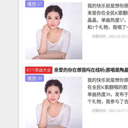
播放:57
我的快乐就是想你原
来是你在全民K歌翻
晶晶，单曲热度57，发布
和1个礼物，我唱了
点歌时间：2021-10-18 12
就是想你原唱
没有人
哪里原唱歌词
歌曲
亲爱的你在想我吗在线听(原唱是陶晶晶
KTV歌曲大全
播放:39
我的快乐就是想你原
在全民K歌翻唱的歌
单曲热度39，发布于20
个礼物，我参与了合
点歌时间：2021-10-17 11
想你原唱
亲爱的你在
唱
深情败给时间原唱