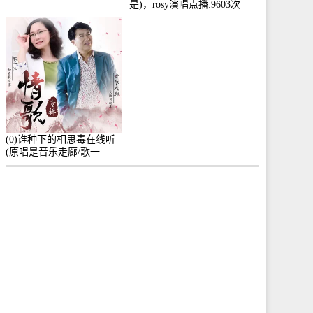
是)，rosy演唱点播:9603次
(0)谁种下的相思毒在线听
(原唱是音乐走廊/歌一
生)，小群演唱点播:8975次