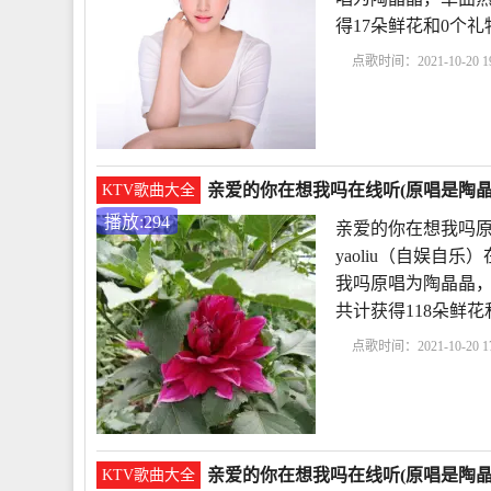
得17朵鲜花和0个
点歌时间：2021-10-20 19
的你在想我吗原唱简谱
亲爱的我好想你
亲
亲爱的你在想我吗在线听(原唱是陶晶晶)
KTV歌曲大全
播放:294
亲爱的你在想我吗原
yaoliu（自娱自
我吗原唱为陶晶晶，单曲热
共计获得118朵鲜
点歌时间：2021-10-20 17
晶
亲爱的你在想我吗
你
没有人能
亲爱的你在想我吗在线听(原唱是陶晶
KTV歌曲大全