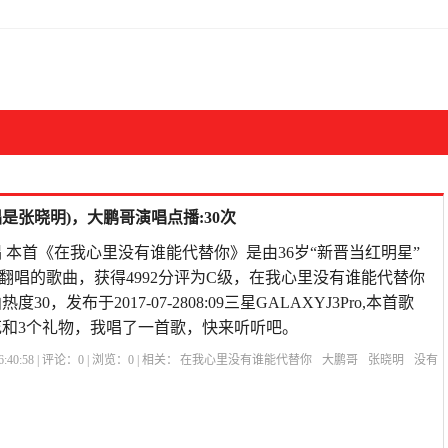
是张晓明)，大鹏哥演唱点播:30次
 本首《在我心里没有谁能代替你》是由36岁“新晋当红明星”
翻唱的歌曲，获得4992分评为C级，在我心里没有谁能代替你
0，发布于2017-07-2808:09三星GALAXYJ3Pro,本首歌
花和3个礼物，我唱了一首歌，快来听听吧。
:40:58 | 评论：
0
| 浏览：
0
| 相关：
在我心里没有谁能代替你
大鹏哥
张晓明
没有
在乎一个人的句子
爱你是我犯的错原唱
在我心里谁都不能代替