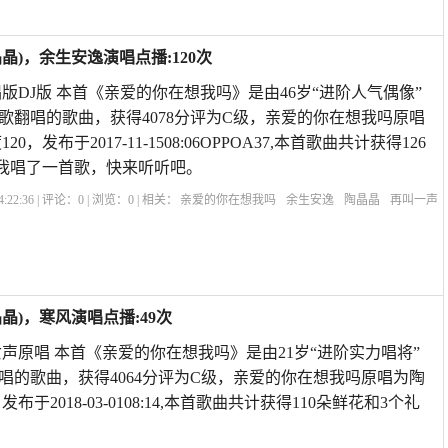
)，余生安逸演唱点播:120次
版DJ版 本首《亲爱的你在想我吗》是由46岁“进阶人气偶像”
歌翻唱的歌曲，获得4078分评为C级，亲爱的你在想我吗原唱
，发布于2017-11-1508:06OPPOA37,本首歌曲共计获得126
我唱了一首歌，快来听听吧。
:22:36 | 评论：
0
| 浏览：
0
| 相关：
亲爱的你在想我吗
余生安逸
陶晶晶
再叫一声
有人能代替你原唱
亲爱的你在想我吗原唱简谱
再叫一声亲爱的我好想你
亲爱的你
)，寒风演唱点播:49次
声原唱 本首《亲爱的你在想我吗》是由21岁“进阶实力唱将”
唱的歌曲，获得4064分评为C级，亲爱的你在想我吗原唱为陶
布于2018-03-0108:14,本首歌曲共计获得110朵鲜花和3个礼