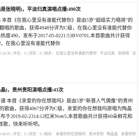
是张晓明)，平淡归真演唱点播:490次
 本首《在我心里没有谁能代替你》是由5岁“超级实力唱将”的
翻唱的歌曲，获得4948分评为C级，在我心里没有谁能代替你
90，发布于2017-05-0221:53BV0701,本首歌曲共计获得
礼物，在我心里没有谁能代替你
:24:38 | 评论：
0
| 浏览：
0
| 相关：
在我心里没有谁能代替你
平淡归真
张晓明
没
别在乎一个人的句子
爱你是我犯的错原唱
在我心里谁都不能代替
晶)，贵州贵阳演唱点播:43次
谱 本首《亲爱的你在想我吗》是由5岁“新晋人气偶像”的贵州
的歌曲，获得4067分评为C级，亲爱的你在想我吗原唱为陶晶
2019-02-2314:12红米Note5,本首歌曲共计获得60朵鲜花和
首歌，快来听听吧。
:48:01 | 评论：
0
| 浏览：
0
| 相关：
亲爱的你在想我吗
贵州贵阳
陶晶晶
亲爱的你