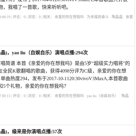
礼物，我唱了一首歌，快来听听吧。
:06:19 | 评论：
0
| 浏览：
0
| 相关：
亲爱的你在想我吗
为幸福而奋斗
陶晶晶
亲爱
再叫一声亲爱的原唱版DJ版
歌曲亲爱的你在哪里
没有人能代替你原唱
再叫一声
，yao liu（自娱自乐）演唱点播:294次
唱简谱 本首《亲爱的你在想我吗》是由5岁“超级实力唱将”的
乐）在全民K歌翻唱的歌曲，获得4098分评为C级，亲爱的你在想
度294，发布于2017-10-1120:30vivoV3MaxA,本首歌曲
花和5个礼物，亲爱的你在想我吗？
:00:15 | 评论：
0
| 浏览：
0
| 相关：
亲爱的你在想我吗
yao liu（自娱自乐）
陶晶
原唱简谱
再叫一声亲爱的原唱版DJ版
歌曲亲爱的你在哪里
再叫一声亲爱的我好想
晶)，缘来是你演唱点播:57次