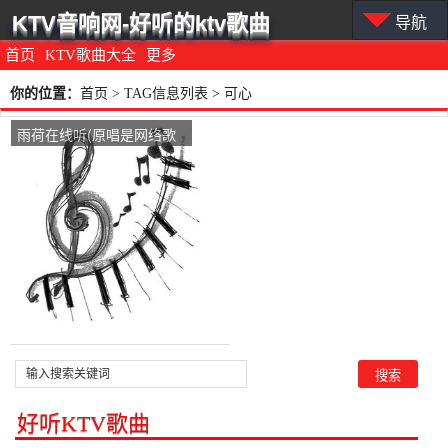
KTV音响网-好听的ktv歌曲
导航
首页
KTV歌曲大全
更多
你的位置：
首页
> TAG信息列表 > 可心
雨荷在线听(原唱是网络歌
手)，可心演唱点播:443次
好听KTV歌曲