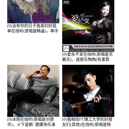
(0)没有你的日子我真的好孤
单在线听(原唱是韩晶)，牵手
人生（拒礼，花花支持互动
快乐）演唱点播:30445次
(0)爱永不变在线听(原唱是天
籁天)，迷惑乐陶陶[有事暂
离]演唱点播:27678次
(0)冰雨在线听(原唱是刘德
(0)我相信FT理工大学的好朋
华)，ㄨ℉皇朝..健康快乐演
友们(其他)在线听(原唱是杨