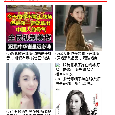
(0)感恩歌在线听(原唱是任妙
(0)亲爱的你在想我吗在线听
音)，相识有缘(诚信回访)演
(原唱是陶晶晶)，薇演唱点
唱点播:161288次
播:159722次
(0)一腔诗意喂了狗在线听(原
唱是花粥)，所辛.演唱点
播:80720次
(0)若有缘再相见在线听(原唱