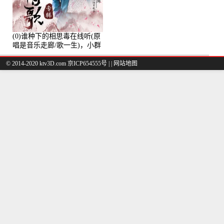
(0)谁种下的相思毒在线听(原
唱是音乐走廊/歌一生)，小群
演唱点播:8975次
© 2014-2020 ktv3D.com 京ICP654555号 |
|
网站地图