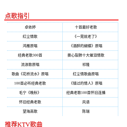
点歌指引
卓依婷
(350)
十首最好老歌
(300)
红尘情歌
(296)
《一晃就老了》
(253)
鸿雁原唱
(241)
《酒醉的蝴蝶》原唱
(220)
经典老歌300首
(203)
撕心裂肺十大催泪情歌
(195)
流浪歌原唱
(192)
祁隆
(188)
歌曲《花桥流水》原唱
(170)
红尘情歌曲原唱
(158)
100首必听经典老歌
(150)
《错过的情人》原唱
(142)
毛宁《晚秋》
(137)
经典老歌100首怀旧连播
(134)
怀旧经典老歌
(133)
风语
(132)
望海高歌
(131)
陈瑞
(128)
推荐KTV歌曲