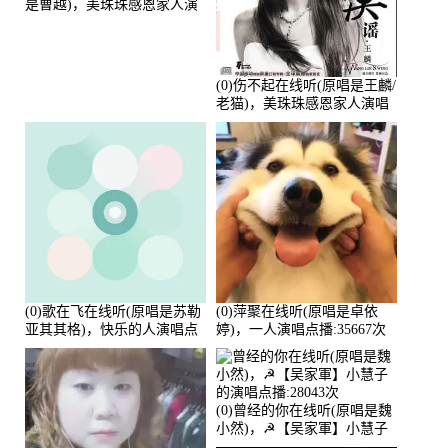
是曹越)，美珠珠感恩家人演
唱点播:88675次
(0)伤不起在线听(原唱是王麟/
老猫)，美珠珠感恩家人演唱
点播:80218次
(0)歌在飞在线听(原唱是苏勒
(0)萍聚在线听(原唱是卓依
亚其其格)，快乐的人演唱点
婷)，一人演唱点播:35667次
播:36次
(0)曾经的你在线听(原唱是魏
小然)，☭【吴家軍】小慧子
的演唱点播:28043次