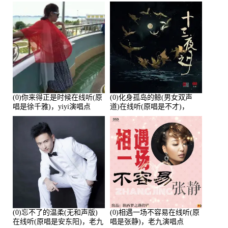
唱点播:26643次
培安)，老乔演唱点播:23714
次
(0)你来得正是时候在线听(原
(0)化身孤岛的鲸(男女双声
唱是徐千雅)，yiyi演唱点
道)在线听(原唱是不才)，
播:21991次
HGBai演唱点播:19428次
(0)忘不了的温柔(无和声版)
(0)相遇一场不容易在线听(原
在线听(原唱是安东阳)，老九
唱是张静)，老九演唱点