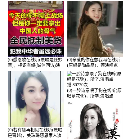
(0)感恩歌在线听(原唱是任妙
(0)亲爱的你在想我吗在线听
音)，相识有缘(诚信回访)演
(原唱是陶晶晶)，薇演唱点
唱点播:161288次
播:159722次
(0)一腔诗意喂了狗在线听(原
唱是花粥)，所辛.演唱点
播:80720次
(0)若有缘再相见在线听(原唱
是曹越)，美珠珠感恩家人演