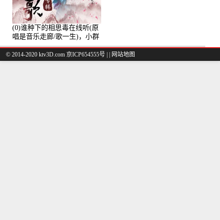
(0)谁种下的相思毒在线听(原
唱是音乐走廊/歌一生)，小群
演唱点播:8975次
© 2014-2020 ktv3D.com 京ICP654555号 |
|
网站地图