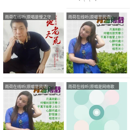
雨荷在线听(原唱是懓之守
雨荷在线听(原唱是风语)，
候)，真诚的心演唱点播:24
美好人生演唱点播:49次
次
雨荷在线听(原唱是风语)，
雨荷在线听(原唱是网络歌
洁白的雪演唱点播:88次
手)，绿竹(暂退）演唱点
播:260次