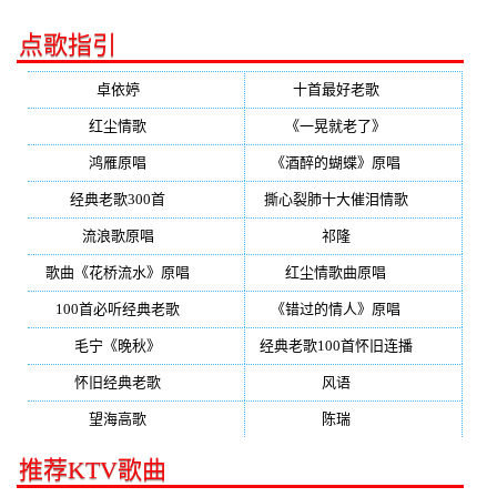
点歌指引
卓依婷
(350)
十首最好老歌
(300)
红尘情歌
(296)
《一晃就老了》
(253)
鸿雁原唱
(241)
《酒醉的蝴蝶》原唱
(220)
经典老歌300首
(203)
撕心裂肺十大催泪情歌
(195)
流浪歌原唱
(192)
祁隆
(188)
歌曲《花桥流水》原唱
(170)
红尘情歌曲原唱
(158)
100首必听经典老歌
(150)
《错过的情人》原唱
(142)
毛宁《晚秋》
(137)
经典老歌100首怀旧连播
(134)
怀旧经典老歌
(133)
风语
(132)
望海高歌
(131)
陈瑞
(128)
推荐KTV歌曲