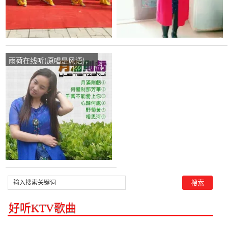
雨荷在线听(原唱是风语)，
无语演唱点播:47次
好听KTV歌曲