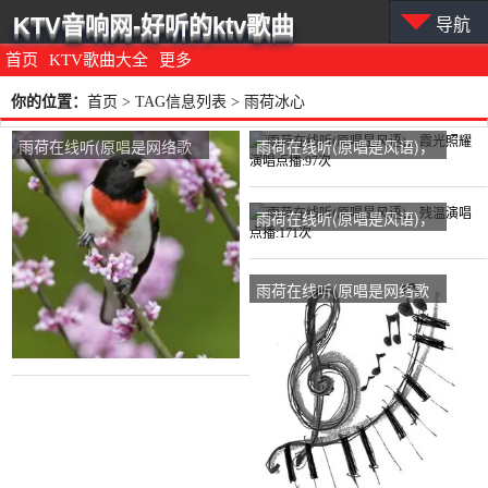
KTV音响网-好听的ktv歌曲
导航
首页
KTV歌曲大全
更多
你的位置：
首页
> TAG信息列表 > 雨荷冰心
雨荷在线听(原唱是网络歌
雨荷在线听(原唱是风语)，
手)，阿姐演唱点播:409次
霞光照耀演唱点播:97次
雨荷在线听(原唱是风语)，
残温演唱点播:171次
雨荷在线听(原唱是网络歌
手)，可心演唱点播:443次