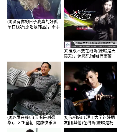
(0)没有你的日子我真的好孤
单在线听(原唱是韩晶)，牵手
人生（拒礼，花花支持互动
快乐）演唱点播:30445次
(0)爱永不变在线听(原唱是天
籁天)，迷惑乐陶陶[有事暂
离]演唱点播:27678次
(0)冰雨在线听(原唱是刘德
(0)我相信FT理工大学的好朋
华)，ㄨ℉皇朝..健康快乐演
友们(其他)在线听(原唱是杨
唱点播:26643次
培安)，老乔演唱点播:23714