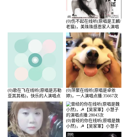
唱点播:88675次
(0)伤不起在线听(原唱是王麟/
老猫)，美珠珠感恩家人演唱
点播:80218次
(0)歌在飞在线听(原唱是苏勒
(0)萍聚在线听(原唱是卓依
亚其其格)，快乐的人演唱点
婷)，一人演唱点播:35667次
播:36次
(0)曾经的你在线听(原唱是魏
小然)，☭【吴家軍】小慧子
的演唱点播:28043次