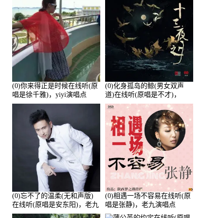
次
(0)你来得正是时候在线听(原
(0)化身孤岛的鲸(男女双声
唱是徐千雅)，yiyi演唱点
道)在线听(原唱是不才)，
播:21991次
HGBai演唱点播:19428次
(0)忘不了的温柔(无和声版)
(0)相遇一场不容易在线听(原
在线听(原唱是安东阳)，老九
唱是张静)，老九演唱点
演唱点播:17392次
播:11453次