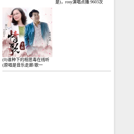
是)，rosy演唱点播:9603次
(0)谁种下的相思毒在线听
(原唱是音乐走廊/歌一
生)，小群演唱点播:8975次