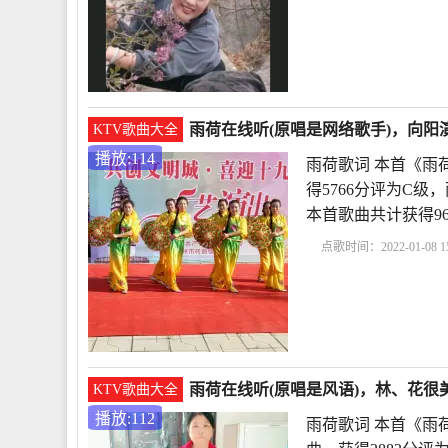
作品雨荷原文
雨荷冰
雨荷在线听(原唱是网络歌手)，向阳演
KTV歌曲大全
播放:114
雨荷歌词 本首《雨
得5766分评为C级，雨
本首歌曲共计获得9
点歌时间：2022-01-08 15
析
冰心作品雨荷原文
雨荷在线听(原唱是风语)，林、花很美
KTV歌曲大全
播放:112
雨荷歌词 本首《雨