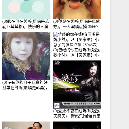
(0)歌在飞在线听(原唱是苏
(0)萍聚在线听(原唱是卓依
勒亚其其格)，快乐的人演
婷)，一人演唱点播:35667
唱点播:36次
次
(0)曾经的你在线听(原唱是
魏小然)，☭【吴家軍】小
慧子的演唱点播:28043次
(0)没有你的日子我真的好
孤单在线听(原唱是韩晶)，
牵手人生（拒礼，花花支
持互动快乐）演唱点
播:30445次
(0)爱永不变在线听(原唱是
天籁天)，迷惑乐陶陶[有事
暂离]演唱点播:27678次