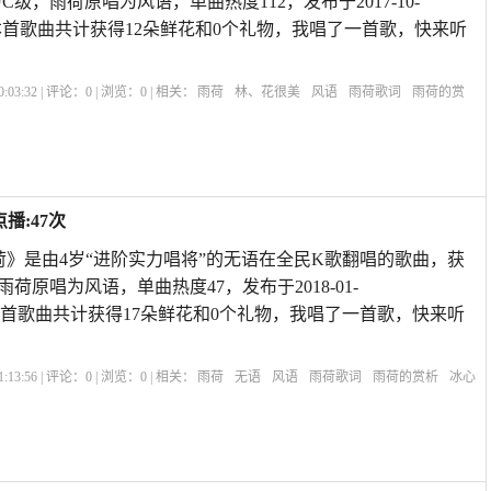
C级，雨荷原唱为风语，单曲热度112，发布于2017-10-
享5,本首歌曲共计获得12朵鲜花和0个礼物，我唱了一首歌，快来听
:03:32 | 评论：
0
| 浏览：
0
| 相关：
雨荷
林、花很美
风语
雨荷歌词
雨荷的赏
雨荷冰心
赞美雨后荷花的诗句
雨荷表达的什么情感
雨荷原文
雨荷主要内容
播:47次
荷》是由4岁“进阶实力唱将”的无语在全民K歌翻唱的歌曲，获
雨荷原唱为风语，单曲热度47，发布于2018-01-
A59,本首歌曲共计获得17朵鲜花和0个礼物，我唱了一首歌，快来听
:13:56 | 评论：
0
| 浏览：
0
| 相关：
雨荷
无语
风语
雨荷歌词
雨荷的赏析
冰心
心
赞美雨后荷花的诗句
雨荷表达的什么情感
雨荷原文
雨荷主要内容