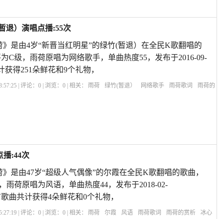
暂退）演唱点播:55次
荷》是由4岁“新晋当红明星”的绿竹(暂退）在全民K歌翻唱的
评为C级，雨荷原唱为网络歌手，单曲热度55，发布于2016-09-
曲共计获得251朵鲜花和9个礼物，
:57:25 | 评论：
0
| 浏览：
0
| 相关：
雨荷
绿竹(暂退）
网络歌手
雨荷歌词
雨荷的
文
雨荷冰心
赞美雨后荷花的诗句
雨荷表达的什么情感
雨荷原文
雨荷主要内
播:44次
荷》是由47岁“超级人气偶像”的尔霞在全民K歌翻唱的歌曲，
，雨荷原唱为风语，单曲热度44，发布于2018-02-
55,本首歌曲共计获得4朵鲜花和0个礼物，
:27:19 | 评论：
0
| 浏览：
0
| 相关：
雨荷
尔霞
风语
雨荷歌词
雨荷的赏析
冰心