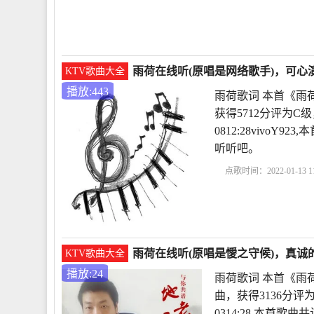
作品雨荷原文
雨荷冰
雨荷在线听(原唱是网络歌手)，可心演
KTV歌曲大全
播放:443
雨荷歌词 本首《雨
获得5712分评为C级
0812:28vivo
听听吧。
点歌时间：2022-01-13 11
析
冰心作品雨荷原文
雨荷在线听(原唱是懓之守候)，真诚的
KTV歌曲大全
播放:24
雨荷歌词 本首《雨
曲，获得3136分评
0314:28,本首