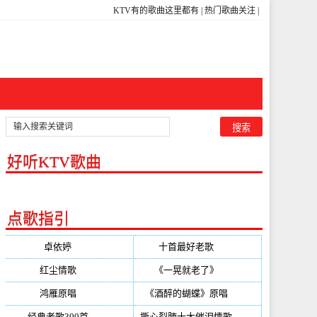
KTV有的歌曲这里都有
|
热门歌曲关注
|
好听KTV歌曲
点歌指引
卓依婷
(350)
十首最好老歌
(300)
红尘情歌
(296)
《一晃就老了》
(253)
鸿雁原唱
(241)
《酒醉的蝴蝶》原唱
(220)
经典老歌300首
(203)
撕心裂肺十大催泪情歌
(195)