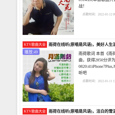
战！
点歌时间：2022-01-12 09
析
冰心作品雨荷原文
雨荷在线听(原唱是风语)，美好人生演
KTV歌曲大全
播放:49
雨荷歌词 本首《雨
曲，获得2850分评
0820:41iPhon
听吧
点歌时间：2022-01-11 13
析
冰心作品雨荷原文
雨荷在线听(原唱是风语)，洁白的雪演
KTV歌曲大全