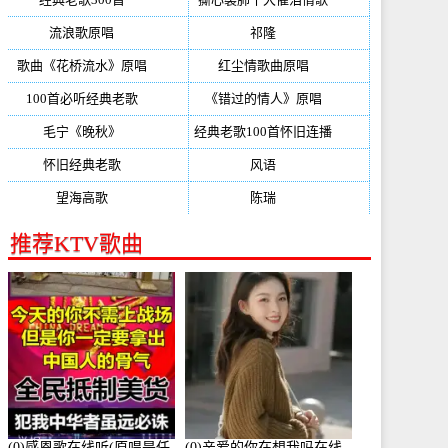
流浪歌原唱
(192)
祁隆
(188)
歌曲《花桥流水》原唱
(170)
红尘情歌曲原唱
(158)
100首必听经典老歌
(150)
《错过的情人》原唱
(142)
毛宁《晚秋》
(137)
经典老歌100首怀旧连播
(134)
怀旧经典老歌
(133)
风语
(132)
望海高歌
(131)
陈瑞
(128)
推荐KTV歌曲
(0)感恩歌在线听(原唱是任
(0)亲爱的你在想我吗在线