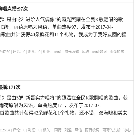
唱点播:97次
荷》是由5岁“进阶人气偶像”的霞光照耀在全民K歌翻唱的歌
为C级，雨荷原唱为风语，单曲热度97，发布于2017-04-
ne5s,本首歌曲共计获得40朵鲜花和11个礼物，我成为了我好友圈的擂
:47:50 | 评论：
0
| 浏览：
0
| 相关：
雨荷
霞光照耀
风语
雨荷歌词
雨荷的赏
雨荷冰心
赞美雨后荷花的诗句
雨荷表达的什么情感
雨荷原文
雨荷主要内容
:171次
荷》是由5岁“新晋实力唱将”的残温在全民K歌翻唱的歌曲，获
雨荷原唱为风语，单曲热度171，发布于2017-07-
X6SA,本首歌曲共计获得42朵鲜花和1个礼物，还不错，双满噢和美女
:25:04 | 评论：
0
| 浏览：
0
| 相关：
雨荷
残温
风语
雨荷歌词
雨荷的赏析
冰心