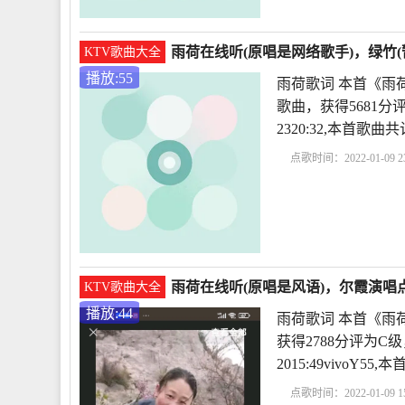
雨荷在线听(原唱是网络歌手)，绿竹(
KTV歌曲大全
播放:55
雨荷歌词 本首《雨
歌曲，获得5681分
2320:32,本首歌
点歌时间：2022-01-09 23
赏析
冰心作品雨荷原
容
雨荷在线听(原唱是风语)，尔霞演唱点
KTV歌曲大全
播放:44
雨荷歌词 本首《雨
获得2788分评为C级
2015:49vivoY
点歌时间：2022-01-09 15