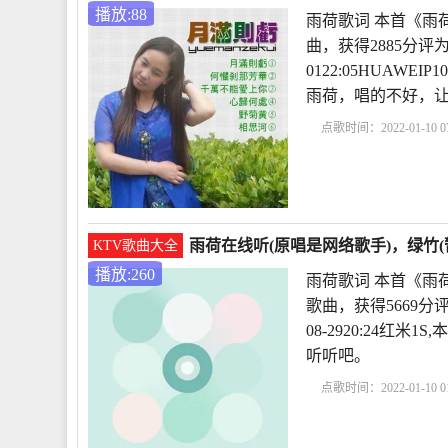
播放:88
雨荷歌词 本首《雨
曲，获得2885分评
0122:05HUAW
雨荷，唱的不好，
点歌时间：2022-01-10 07
析
冰心作品雨荷原文
雨荷在线听(原唱是网络歌手)，绿竹(
KTV歌曲大全
播放:260
雨荷歌词 本首《雨
歌曲，获得5669分
08-2920:24红
听听吧。
点歌时间：2022-01-10 01
赏析
冰心作品雨荷原
容