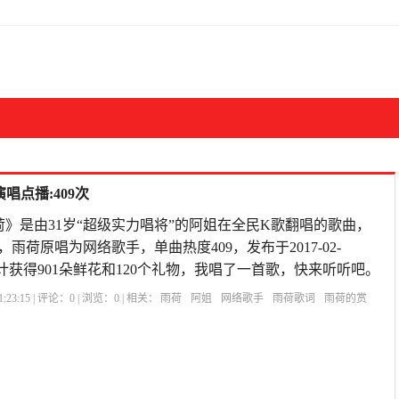
唱点播:409次
荷》是由31岁“超级实力唱将”的阿姐在全民K歌翻唱的歌曲，
，雨荷原唱为网络歌手，单曲热度409，发布于2017-02-
歌曲共计获得901朵鲜花和120个礼物，我唱了一首歌，快来听听吧。
:23:15 | 评论：
0
| 浏览：
0
| 相关：
雨荷
阿姐
网络歌手
雨荷歌词
雨荷的赏
雨荷冰心
赞美雨后荷花的诗句
雨荷表达的什么情感
雨荷原文
雨荷主要内容