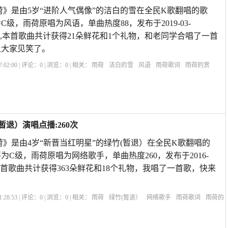
荷》是由5岁“进阶人气偶像”的洁白的雪在全民K歌翻唱的歌
为C级，雨荷原唱为风语，单曲热度88，发布于2019-03-
EIP10,本首歌曲共计获得21朵鲜花和1个礼物，和老同学合唱了一首
让大家见笑了。
:02:00 | 评论：
0
| 浏览：
0
| 相关：
雨荷
洁白的雪
风语
雨荷歌词
雨荷的赏
雨荷冰心
赞美雨后荷花的诗句
雨荷表达的什么情感
雨荷原文
雨荷主要内容
暂退）演唱点播:260次
荷》是由4岁“新晋当红明星”的绿竹(暂退）在全民K歌翻唱的
评为C级，雨荷原唱为网络歌手，单曲热度260，发布于2016-
米1S,本首歌曲共计获得363朵鲜花和18个礼物，我唱了一首歌，快来
:28:53 | 评论：
0
| 浏览：
0
| 相关：
雨荷
绿竹(暂退）
网络歌手
雨荷歌词
雨荷的
文
雨荷冰心
赞美雨后荷花的诗句
雨荷表达的什么情感
雨荷原文
雨荷主要内