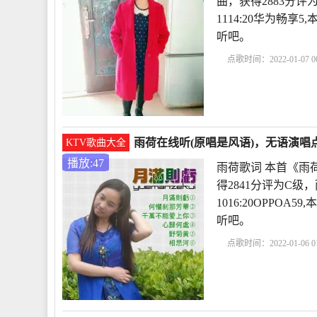
曲，获得2883分评为
1114:20华为畅
听吧。
点歌时间：2022-01-07 00
析
冰心作品雨荷原文
雨荷在线听(原唱是风语)，无语演唱点
KTV歌曲大全
播放:47
雨荷歌词 本首《雨
得2841分评为C级，
1016:20OPPO
听吧。
点歌时间：2022-01-06 01
作品雨荷原文
雨荷冰