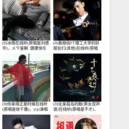
(0)冰雨在线听(原唱是刘德
(0)我相信FT理工大学的好
华)，ㄨ℉皇朝..健康快乐
朋友们(其他)在线听(原唱
演唱点播:26643次
是杨培安)，老乔演唱点
播:23714次
(0)你来得正是时候在线听
(0)化身孤岛的鲸(男女双声
(原唱是徐千雅)，yiyi演唱
道)在线听(原唱是不才)，
点播:21991次
HGBai演唱点播:19428次