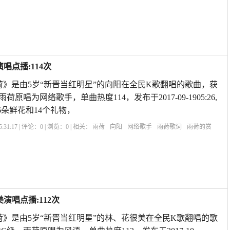
心
赞美雨后荷花的诗句
雨荷表达的什么情感
雨荷原文
雨荷主要内容
唱点播:114次
荷》是由5岁“新晋当红明星”的向阳在全民K歌翻唱的歌曲，获
荷原唱为网络歌手，单曲热度114，发布于2017-09-1905:26,
6朵鲜花和14个礼物，
:31:17 | 评论：
0
| 浏览：
0
| 相关：
雨荷
向阳
网络歌手
雨荷歌词
雨荷的赏
雨荷冰心
赞美雨后荷花的诗句
雨荷表达的什么情感
雨荷原文
雨荷主要内容
演唱点播:112次
荷》是由5岁“新晋当红明星”的林、花很美在全民K歌翻唱的歌