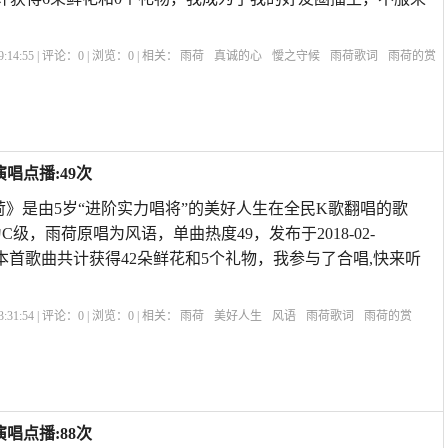
:14:55 | 评论：
0
| 浏览：
0
| 相关：
雨荷
真诚的心
懓之守候
雨荷歌词
雨荷的赏
雨荷冰心
赞美雨后荷花的诗句
雨荷表达的什么情感
雨荷原文
雨荷主要内容
唱点播:49次
荷》是由5岁“进阶实力唱将”的美好人生在全民K歌翻唱的歌
为C级，雨荷原唱为风语，单曲热度49，发布于2018-02-
e7Plus,本首歌曲共计获得42朵鲜花和5个礼物，我参与了合唱,快来听
:31:54 | 评论：
0
| 浏览：
0
| 相关：
雨荷
美好人生
风语
雨荷歌词
雨荷的赏
雨荷冰心
赞美雨后荷花的诗句
雨荷表达的什么情感
雨荷原文
雨荷主要内容
唱点播:88次