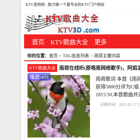
KTV音响网
- 致力做一个最专业的KTV门户网站
首页
KTV歌曲大全
更多
你的位置：
首页
> TAG信息列表 > 雨荷主要内容
雨荷在线听(原唱是网络歌手)，阿姐演
KTV歌曲大全
播放:409
雨荷歌词 本首《雨
获得5800分评为C级
1815:50,本首
点歌时间：2022-01-17 21
析
冰心作品雨荷原文