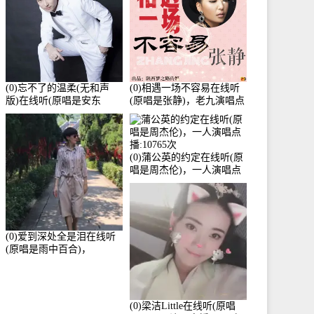
(0)忘不了的温柔(无和声
(0)相遇一场不容易在线听
版)在线听(原唱是安东
(原唱是张静)，老九演唱点
阳)，老九演唱点播:17392
播:11453次
次
(0)蒲公英的约定在线听(原
唱是周杰伦)，一人演唱点
播:10765次
(0)爱到深处全是泪在线听
(原唱是雨中百合)，
Yolanda He演唱点播:11101
次
(0)梁洁Little在线听(原唱