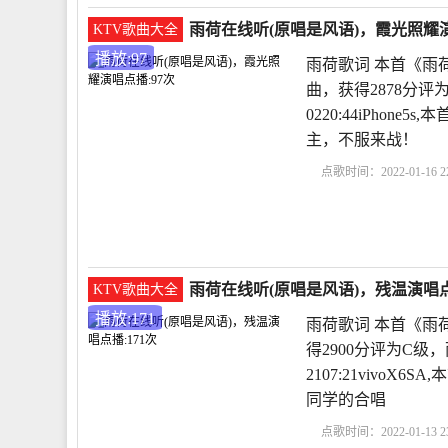
雨荷在线听(原唱是风语)，霞光照耀演
KTV歌曲大全
播放:97
雨荷歌词 本首《雨
曲，获得2878分评
0220:44iPho
主，不服来战！
点歌时间：2022-01-16 22
析
冰心作品雨荷原文
雨荷在线听(原唱是风语)，残温演唱点播
KTV歌曲大全
播放:171
雨荷歌词 本首《雨
得2900分评为C级，
2107:21vivo
同学的合唱
点歌时间：2022-01-13 23