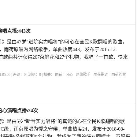
心
赞美雨后荷花的诗句
雨荷表达的什么情感
雨荷原文
雨荷主要内容
唱点播:443次
荷》是由47岁“进阶实力唱将”的可心在全民K歌翻唱的歌曲，
，雨荷原唱为网络歌手，单曲热度443，发布于2015-12-
Y923,本首歌曲共计获得207朵鲜花和27个礼物，我唱了一首歌，快来
:05:05 | 评论：
0
| 浏览：
0
| 相关：
雨荷
可心
网络歌手
雨荷歌词
雨荷的赏
雨荷冰心
赞美雨后荷花的诗句
雨荷表达的什么情感
雨荷原文
雨荷主要内容
心演唱点播:24次
荷》是由5岁“新晋实力唱将”的真诚的心在全民K歌翻唱的歌
为C级，雨荷原唱为懓之守候，单曲热度24，发布于2018-08-
歌曲共计获得6朵鲜花和0个礼物，我成为了我的好友圈擂主，不服来