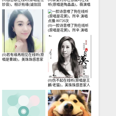
妙音)，相识有缘(诚信回
听(原唱是陶晶晶)，薇演唱
访)演唱点播:161288次
点播:159722次
(0)一腔诗意喂了狗在线听
(原唱是花粥)，所辛.演唱
点播:80720次
(0)若有缘再相见在线听(原
唱是曹越)，美珠珠感恩家
人演唱点播:88675次
(0)伤不起在线听(原唱是王
麟/老猫)，美珠珠感恩家人
演唱点播:80218次