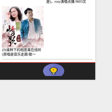
是)，rosy演唱点播:9603次
(0)谁种下的相思毒在线听
(原唱是音乐走廊/歌一
生)，小群演唱点播:8975次