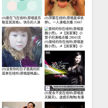
(0)歌在飞在线听(原唱是苏
(0)萍聚在线听(原唱是卓依
勒亚其其格)，快乐的人演
婷)，一人演唱点播:35667
唱点播:36次
次
(0)曾经的你在线听(原唱是
魏小然)，☭【吴家軍】小
慧子的演唱点播:28043次
(0)没有你的日子我真的好
孤单在线听(原唱是韩晶)，
牵手人生（拒礼，花花支
持互动快乐）演唱点
播:30445次
(0)爱永不变在线听(原唱是
天籁天)，迷惑乐陶陶[有事
暂离]演唱点播:27678次