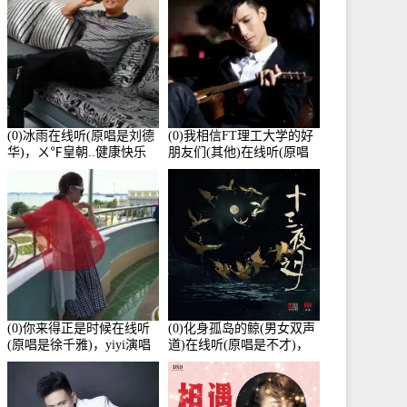
(0)冰雨在线听(原唱是刘德
(0)我相信FT理工大学的好
华)，ㄨ℉皇朝..健康快乐
朋友们(其他)在线听(原唱
演唱点播:26643次
是杨培安)，老乔演唱点
播:23714次
(0)你来得正是时候在线听
(0)化身孤岛的鲸(男女双声
(原唱是徐千雅)，yiyi演唱
道)在线听(原唱是不才)，
点播:21991次
HGBai演唱点播:19428次