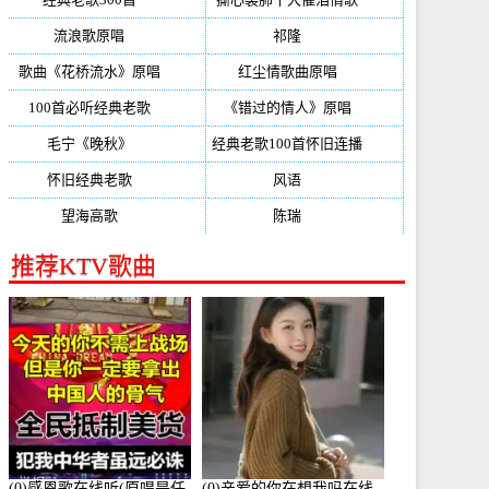
流浪歌原唱
(192)
祁隆
(188)
歌曲《花桥流水》原唱
(170)
红尘情歌曲原唱
(158)
100首必听经典老歌
(150)
《错过的情人》原唱
(142)
毛宁《晚秋》
(137)
经典老歌100首怀旧连播
(134)
怀旧经典老歌
(133)
风语
(132)
望海高歌
(131)
陈瑞
(128)
推荐KTV歌曲
(0)感恩歌在线听(原唱是任
(0)亲爱的你在想我吗在线