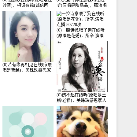
妙音)，相识有缘(诚信回
听(原唱是陶晶晶)，薇演唱
访)演唱点播:161288次
点播:159722次
(0)一腔诗意喂了狗在线听
(原唱是花粥)，所辛.演唱
点播:80720次
(0)若有缘再相见在线听(原
唱是曹越)，美珠珠感恩家
人演唱点播:88675次
(0)伤不起在线听(原唱是王
麟/老猫)，美珠珠感恩家人
演唱点播:80218次