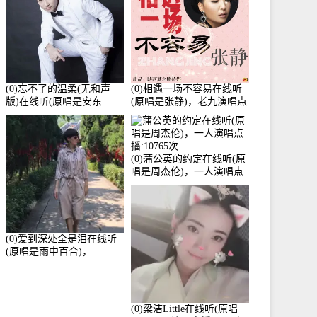
(0)忘不了的温柔(无和声
(0)相遇一场不容易在线听
版)在线听(原唱是安东
(原唱是张静)，老九演唱点
阳)，老九演唱点播:17392
播:11453次
次
(0)蒲公英的约定在线听(原
唱是周杰伦)，一人演唱点
播:10765次
(0)爱到深处全是泪在线听
(原唱是雨中百合)，
Yolanda He演唱点播:11101
次
(0)梁洁Little在线听(原唱