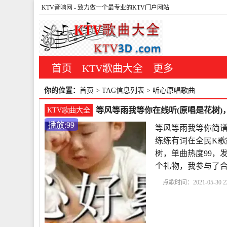
KTV音响网
- 致力做一个最专业的KTV门户网站
首页
KTV歌曲大全
更多
你的位置：
首页
> TAG信息列表 > 听心原唱歌曲
等风等雨我等你在线听(原唱是花树)，
KTV歌曲大全
播放:99
等风等雨我等你简谱
练练有词在全民K歌
树，单曲热度99，发布于
个礼物，我参与了合
点歌时间：2021-05-30 22
你简谱教唱视频
歌曲
风等雨我等你原唱对