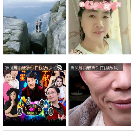
唱是音乐走廊/歌一生)，乐
唱是花树)，美丽芳香演唱
的！“起点”演唱点播:228次
点播:382次
等风等雨我等你在线听(原
等风等雨我等你在线听(原
唱是花树)，向着幸福前进
唱是花树)，向往未来演唱
演唱点播:86次
点播:14次