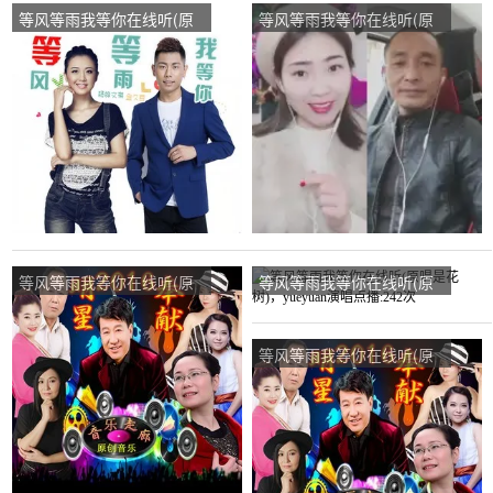
等风等雨我等你在线听(原
等风等雨我等你在线听(原
唱是杨梓文祺/金久哲)，金
唱是杨梓文祺/金久哲)，奈
鱼情歌未来演唱点播:294次
&叶演唱点播:983次
等风等雨我等你在线听(原
等风等雨我等你在线听(原
唱是花树)，轻瑶细雨演唱
唱是花树)，yueyuan演唱
点播:89次
点播:242次
等风等雨我等你在线听(原
唱是花树)，开心就好演唱
点播:91次