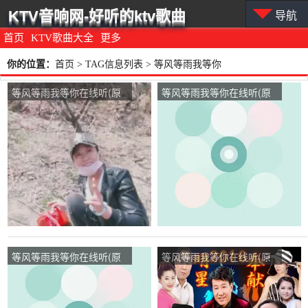
KTV音响网-好听的ktv歌曲
导航
首页
KTV歌曲大全
更多
你的位置：
首页
> TAG信息列表 > 等风等雨我等你
等风等雨我等你在线听(原
等风等雨我等你在线听(原
唱是花树)，开心的燕子演
唱是花树)，红玫瑰家和万
唱点播:125次
事兴演唱点播:32次
等风等雨我等你在线听(原
等风等雨我等你在线听(原
唱是花树)， 岁月静好演
唱是花树)，梦寻鸿雁演唱
唱点播:119次
点播:34次