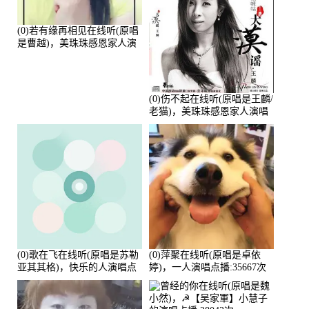
(0)若有缘再相见在线听(原唱
是曹越)，美珠珠感恩家人演
唱点播:88675次
(0)伤不起在线听(原唱是王麟/
老猫)，美珠珠感恩家人演唱
点播:80218次
(0)歌在飞在线听(原唱是苏勒
(0)萍聚在线听(原唱是卓依
亚其其格)，快乐的人演唱点
婷)，一人演唱点播:35667次
播:36次