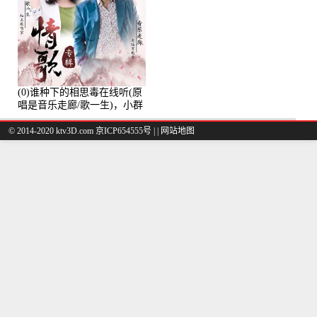
(0)谁种下的相思毒在线听(原
唱是音乐走廊/歌一生)，小群
演唱点播:8975次
© 2014-2020 ktv3D.com 京ICP654555号 |
|
网站地图