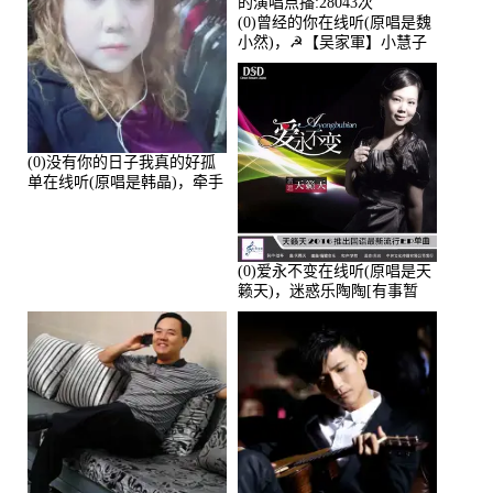
(0)曾经的你在线听(原唱是魏
小然)，☭【吴家軍】小慧子
的演唱点播:28043次
(0)没有你的日子我真的好孤
单在线听(原唱是韩晶)，牵手
人生（拒礼，花花支持互动
快乐）演唱点播:30445次
(0)爱永不变在线听(原唱是天
籁天)，迷惑乐陶陶[有事暂
离]演唱点播:27678次