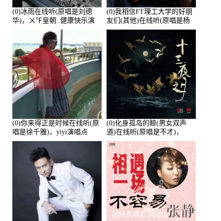
(0)冰雨在线听(原唱是刘德
(0)我相信FT理工大学的好朋
华)，ㄨ℉皇朝..健康快乐演
友们(其他)在线听(原唱是杨
唱点播:26643次
培安)，老乔演唱点播:23714
次
(0)你来得正是时候在线听(原
(0)化身孤岛的鲸(男女双声
唱是徐千雅)，yiyi演唱点
道)在线听(原唱是不才)，
播:21991次
HGBai演唱点播:19428次