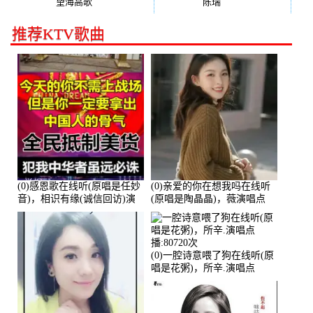
望海高歌
(131)
陈瑞
(128)
推荐KTV歌曲
(0)感恩歌在线听(原唱是任妙
(0)亲爱的你在想我吗在线听
音)，相识有缘(诚信回访)演
(原唱是陶晶晶)，薇演唱点
唱点播:161288次
播:159722次
(0)一腔诗意喂了狗在线听(原
唱是花粥)，所辛.演唱点
播:80720次