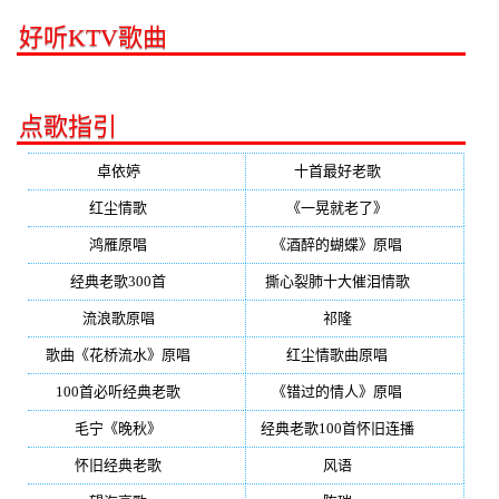
好听KTV歌曲
点歌指引
卓依婷
(350)
十首最好老歌
(300)
红尘情歌
(296)
《一晃就老了》
(253)
鸿雁原唱
(241)
《酒醉的蝴蝶》原唱
(220)
经典老歌300首
(203)
撕心裂肺十大催泪情歌
(195)
流浪歌原唱
(192)
祁隆
(188)
歌曲《花桥流水》原唱
(170)
红尘情歌曲原唱
(158)
100首必听经典老歌
(150)
《错过的情人》原唱
(142)
毛宁《晚秋》
(137)
经典老歌100首怀旧连播
(134)
怀旧经典老歌
(133)
风语
(132)