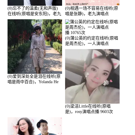
(0)忘不了的温柔(无和声版)
(0)相遇一场不容易在线听(原
在线听(原唱是安东阳)，老九
唱是张静)，老九演唱点
演唱点播:17392次
播:11453次
(0)蒲公英的约定在线听(原唱
是周杰伦)，一人演唱点
播:10765次
(0)爱到深处全是泪在线听(原
唱是雨中百合)，Yolanda He
演唱点播:11101次
(0)梁洁Little在线听(原唱
是)，rosy演唱点播:9603次