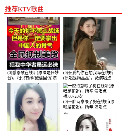
推荐KTV歌曲
(0)感恩歌在线听(原唱是任妙
(0)亲爱的你在想我吗在线听
音)，相识有缘(诚信回访)演
(原唱是陶晶晶)，薇演唱点
唱点播:161288次
播:159722次
(0)一腔诗意喂了狗在线听(原
唱是花粥)，所辛.演唱点
播:80720次