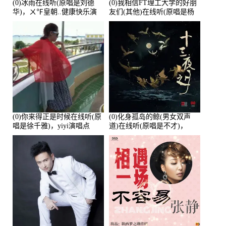
(0)冰雨在线听(原唱是刘德
(0)我相信FT理工大学的好朋
华)，ㄨ℉皇朝..健康快乐演
友们(其他)在线听(原唱是杨
唱点播:26643次
培安)，老乔演唱点播:23714
次
(0)你来得正是时候在线听(原
(0)化身孤岛的鲸(男女双声
唱是徐千雅)，yiyi演唱点
道)在线听(原唱是不才)，
播:21991次
HGBai演唱点播:19428次