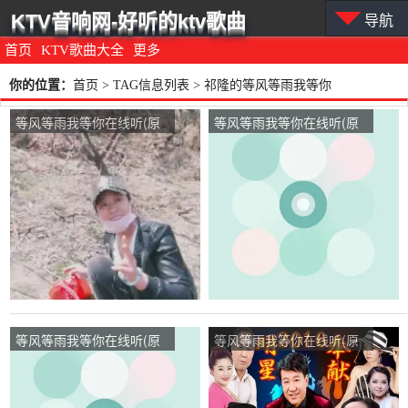
KTV音响网-好听的ktv歌曲
导航
首页
KTV歌曲大全
更多
你的位置：
首页
> TAG信息列表 > 祁隆的等风等雨我等你
等风等雨我等你在线听(原
等风等雨我等你在线听(原
唱是花树)，开心的燕子演
唱是花树)，红玫瑰家和万
唱点播:125次
事兴演唱点播:32次
等风等雨我等你在线听(原
等风等雨我等你在线听(原
唱是花树)， 岁月静好演
唱是花树)，梦寻鸿雁演唱
唱点播:119次
点播:34次