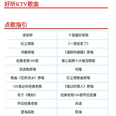
好听KTV歌曲
点歌指引
卓依婷
(350)
十首最好老歌
(300)
红尘情歌
(296)
《一晃就老了》
(253)
鸿雁原唱
(241)
《酒醉的蝴蝶》原唱
(220)
经典老歌300首
(203)
撕心裂肺十大催泪情歌
(195)
流浪歌原唱
(192)
祁隆
(188)
歌曲《花桥流水》原唱
(170)
红尘情歌曲原唱
(158)
100首必听经典老歌
(150)
《错过的情人》原唱
(142)
毛宁《晚秋》
(137)
经典老歌100首怀旧连播
(134)
怀旧经典老歌
(133)
风语
(132)
望海高歌
(131)
陈瑞
(128)