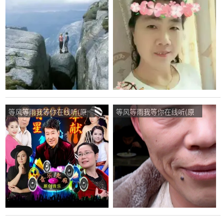
唱是音乐走廊/歌一生)，乐
唱是花树)，美丽芳香演唱
的！“起点”演唱点播:228次
点播:382次
等风等雨我等你在线听(原
等风等雨我等你在线听(原
唱是花树)，向着幸福前进
唱是花树)，向往未来演唱
演唱点播:86次
点播:14次