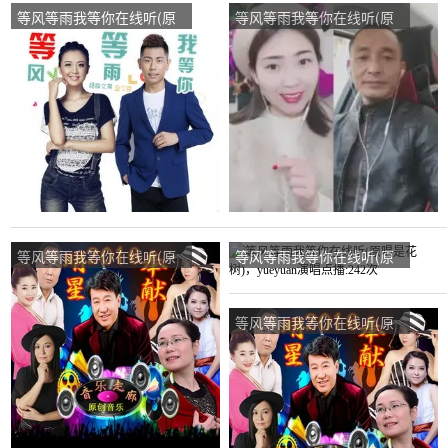
等风等雨我等你在线听(原
等风等雨我等你在线听(原
唱是杨梓文祺/金久哲)，金
唱是杨梓文祺/金久哲)，奈
鱼情歌未来演唱点播:294次
&叶演唱点播:983次
等风等雨我等你在线听(原
等风等雨我等你在线听(原
唱是花树)，轻瑶细雨演唱
唱是花树)，yueyuan演唱
点播:89次
点播:242次
等风等雨我等你在线听(原
唱是花树)，开心就好演唱
点播:91次