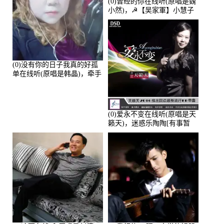
(0)曾经的你在线听(原唱是魏
小然)，☭【吴家軍】小慧子
的演唱点播:28043次
(0)没有你的日子我真的好孤
单在线听(原唱是韩晶)，牵手
人生（拒礼，花花支持互动
快乐）演唱点播:30445次
(0)爱永不变在线听(原唱是天
籁天)，迷惑乐陶陶[有事暂
离]演唱点播:27678次