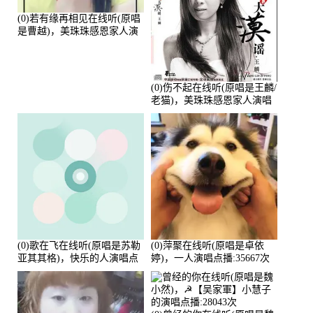
(0)若有缘再相见在线听(原唱
是曹越)，美珠珠感恩家人演
唱点播:88675次
(0)伤不起在线听(原唱是王麟/
老猫)，美珠珠感恩家人演唱
点播:80218次
(0)歌在飞在线听(原唱是苏勒
(0)萍聚在线听(原唱是卓依
亚其其格)，快乐的人演唱点
婷)，一人演唱点播:35667次
播:36次