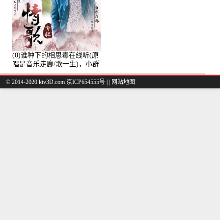
(0)谁种下的相思毒在线听(原
唱是音乐走廊/歌一生)，小群
演唱点播:8975次
© 2014-2020 ktv3D.com 京ICP654555号 |
|
网站地图