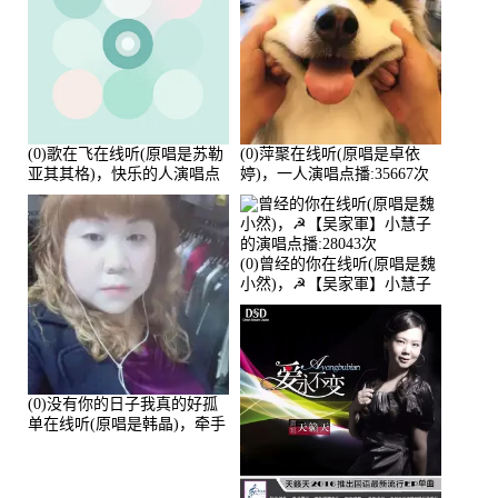
(0)歌在飞在线听(原唱是苏勒
(0)萍聚在线听(原唱是卓依
亚其其格)，快乐的人演唱点
婷)，一人演唱点播:35667次
播:36次
(0)曾经的你在线听(原唱是魏
小然)，☭【吴家軍】小慧子
的演唱点播:28043次
(0)没有你的日子我真的好孤
单在线听(原唱是韩晶)，牵手
人生（拒礼，花花支持互动
快乐）演唱点播:30445次