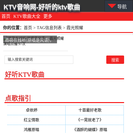
KTV音响网-好听的ktv歌曲
导航
首页
KTV歌曲大全
更多
你的位置：
首页
> TAG信息列表 > 霞光照耀
雨荷在线听(原唱是风语)，
霞光照耀演唱点播:97次
好听KTV歌曲
点歌指引
卓依婷
(350)
十首最好老歌
(300)
红尘情歌
(296)
《一晃就老了》
(253)
鸿雁原唱
(241)
《酒醉的蝴蝶》原唱
(220)