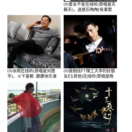
(0)爱永不变在线听(原唱是天
籁天)，迷惑乐陶陶[有事暂
离]演唱点播:27678次
(0)冰雨在线听(原唱是刘德
(0)我相信FT理工大学的好朋
华)，ㄨ℉皇朝..健康快乐演
友们(其他)在线听(原唱是杨
唱点播:26643次
培安)，老乔演唱点播:23714
次