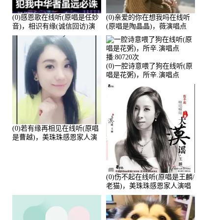
(0)感恩歌在线听(原唱是任妙
(0)亲爱的你在想我吗在线听
音)，相识有缘(诚信回访)演
(原唱是陶晶晶)，薇演唱点
唱点播:161288次
播:159722次
(0)一腔诗意喂了狗在线听(原
唱是花粥)，所辛.演唱点
播:80720次
(0)若有缘再相见在线听(原唱
是曹越)，美珠珠感恩家人演
唱点播:88675次
(0)伤不起在线听(原唱是王麟/
老猫)，美珠珠感恩家人演唱
点播:80218次