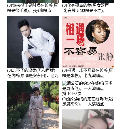
(0)你来得正是时候在线听(原
(0)化身孤岛的鲸(男女双声
唱是徐千雅)，yiyi演唱点
道)在线听(原唱是不才)，
播:21991次
HGBai演唱点播:19428次
(0)忘不了的温柔(无和声版)
(0)相遇一场不容易在线听(原
在线听(原唱是安东阳)，老九
唱是张静)，老九演唱点
演唱点播:17392次
播:11453次
(0)蒲公英的约定在线听(原唱
是周杰伦)，一人演唱点
播:10765次