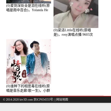
(0)爱到深处全是泪在线听(原
唱是雨中百合)，Yolanda He
演唱点播:11101次
(0)梁洁Little在线听(原唱
是)，rosy演唱点播:9603次
(0)谁种下的相思毒在线听(原
唱是音乐走廊/歌一生)，小群
演唱点播:8975次
© 2014-2020 ktv3D.com 京ICP654555号 |
|
网站地图