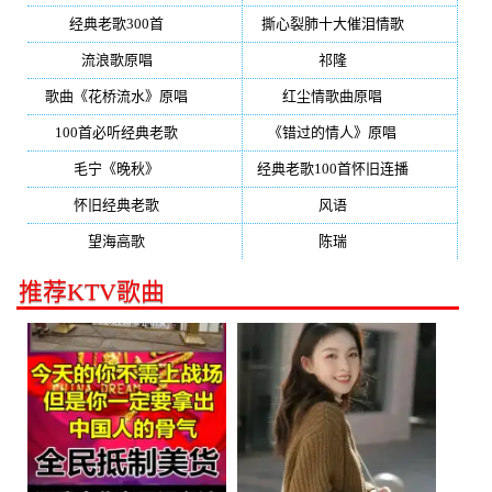
经典老歌300首
(203)
撕心裂肺十大催泪情歌
(195)
流浪歌原唱
(192)
祁隆
(188)
歌曲《花桥流水》原唱
(170)
红尘情歌曲原唱
(158)
100首必听经典老歌
(150)
《错过的情人》原唱
(142)
毛宁《晚秋》
(137)
经典老歌100首怀旧连播
(134)
怀旧经典老歌
(133)
风语
(132)
望海高歌
(131)
陈瑞
(128)
推荐KTV歌曲