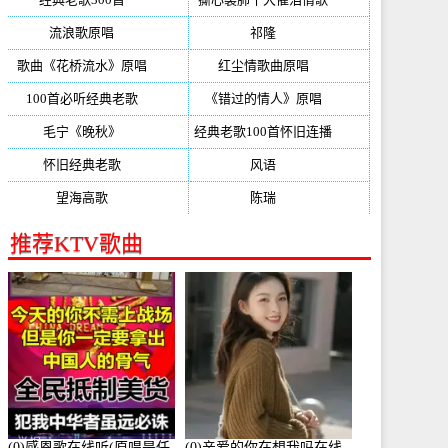
流浪歌原唱
(192)
祁隆
(188)
歌曲《花桥流水》原唱
(170)
红尘情歌曲原唱
(158)
100首必听经典老歌
(150)
《错过的情人》原唱
(142)
毛宁《晚秋》
(137)
经典老歌100首怀旧连播
(134)
怀旧经典老歌
(133)
风语
(132)
望海高歌
(131)
陈瑞
(128)
推荐KTV歌曲
(0)感恩歌在线听(原唱是任
(0)亲爱的你在想我吗在线