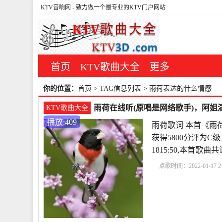
KTV音响网
- 致力做一个最专业的KTV门户网站
首页
KTV歌曲大全
更多
你的位置：
首页
> TAG信息列表 > 雨荷表达的什么情感
雨荷在线听(原唱是网络歌手)，阿姐演
KTV歌曲大全
播放:409
雨荷歌词 本首《雨
获得5800分评为C级
1815:50,本首
点歌时间：2022-01-17 21
析
冰心作品雨荷原文