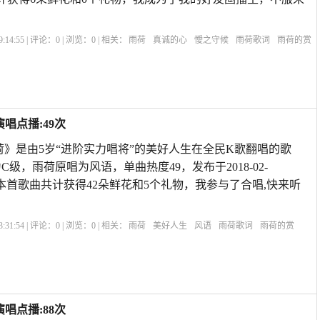
:14:55 | 评论：
0
| 浏览：
0
| 相关：
雨荷
真诚的心
懓之守候
雨荷歌词
雨荷的赏
雨荷冰心
赞美雨后荷花的诗句
雨荷表达的什么情感
雨荷原文
雨荷主要内容
唱点播:49次
荷》是由5岁“进阶实力唱将”的美好人生在全民K歌翻唱的歌
为C级，雨荷原唱为风语，单曲热度49，发布于2018-02-
e7Plus,本首歌曲共计获得42朵鲜花和5个礼物，我参与了合唱,快来听
:31:54 | 评论：
0
| 浏览：
0
| 相关：
雨荷
美好人生
风语
雨荷歌词
雨荷的赏
雨荷冰心
赞美雨后荷花的诗句
雨荷表达的什么情感
雨荷原文
雨荷主要内容
唱点播:88次