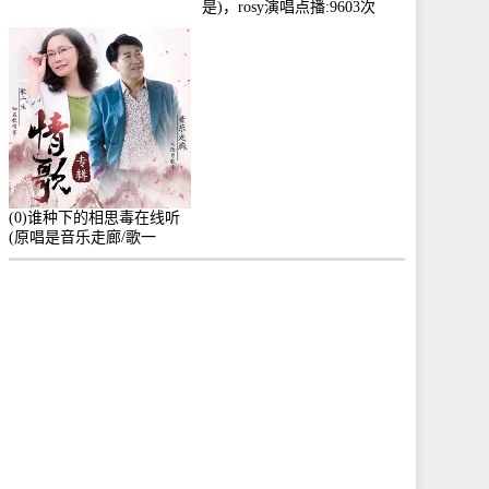
是)，rosy演唱点播:9603次
(0)谁种下的相思毒在线听
(原唱是音乐走廊/歌一
生)，小群演唱点播:8975次