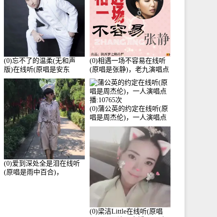
(0)忘不了的温柔(无和声
(0)相遇一场不容易在线听
版)在线听(原唱是安东
(原唱是张静)，老九演唱点
阳)，老九演唱点播:17392
播:11453次
次
(0)蒲公英的约定在线听(原
唱是周杰伦)，一人演唱点
播:10765次
(0)爱到深处全是泪在线听
(原唱是雨中百合)，
Yolanda He演唱点播:11101
次
(0)梁洁Little在线听(原唱