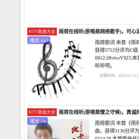
作品雨荷原文
雨荷冰
雨荷在线听(原唱是网络歌手)，可心演
KTV歌曲大全
播放:443
雨荷歌词 本首《雨
获得5712分评为C级
0812:28vivo
听听吧。
点歌时间：2022-01-13 11
析
冰心作品雨荷原文
雨荷在线听(原唱是懓之守候)，真诚的
KTV歌曲大全
播放:24
雨荷歌词 本首《雨
曲，获得3136分评
0314:28,本首