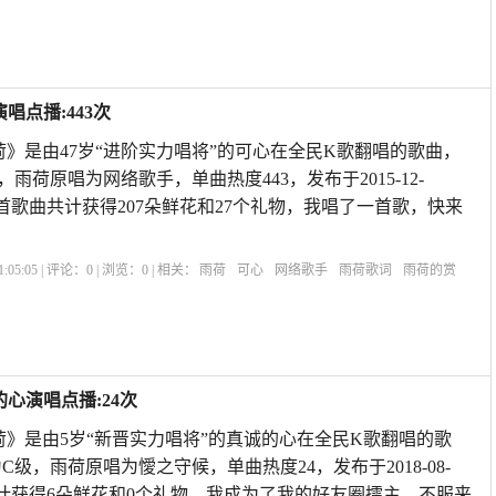
心
赞美雨后荷花的诗句
雨荷表达的什么情感
雨荷原文
雨荷主要内容
唱点播:443次
荷》是由47岁“进阶实力唱将”的可心在全民K歌翻唱的歌曲，
，雨荷原唱为网络歌手，单曲热度443，发布于2015-12-
Y923,本首歌曲共计获得207朵鲜花和27个礼物，我唱了一首歌，快来
:05:05 | 评论：
0
| 浏览：
0
| 相关：
雨荷
可心
网络歌手
雨荷歌词
雨荷的赏
雨荷冰心
赞美雨后荷花的诗句
雨荷表达的什么情感
雨荷原文
雨荷主要内容
心演唱点播:24次
荷》是由5岁“新晋实力唱将”的真诚的心在全民K歌翻唱的歌
为C级，雨荷原唱为懓之守候，单曲热度24，发布于2018-08-
歌曲共计获得6朵鲜花和0个礼物，我成为了我的好友圈擂主，不服来