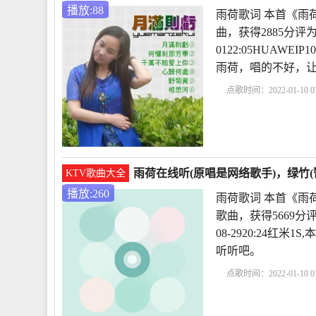
播放:88
雨荷歌词 本首《雨
曲，获得2885分评
0122:05HUAW
雨荷，唱的不好，
点歌时间：2022-01-10 07
析
冰心作品雨荷原文
雨荷在线听(原唱是网络歌手)，绿竹(
KTV歌曲大全
播放:260
雨荷歌词 本首《雨
歌曲，获得5669分
08-2920:24红
听听吧。
点歌时间：2022-01-10 01
赏析
冰心作品雨荷原
容