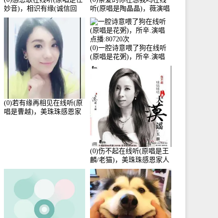
妙音)，相识有缘(诚信回
听(原唱是陶晶晶)，薇演唱
访)演唱点播:161288次
点播:159722次
(0)一腔诗意喂了狗在线听
(原唱是花粥)，所辛.演唱
点播:80720次
(0)若有缘再相见在线听(原
唱是曹越)，美珠珠感恩家
人演唱点播:88675次
(0)伤不起在线听(原唱是王
麟/老猫)，美珠珠感恩家人
演唱点播:80218次