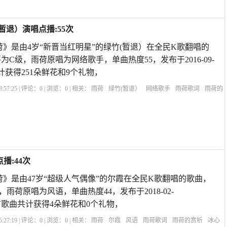
暂退）演唱点播:55次
荷》是由4岁“新晋当红明星”的绿竹(暂退）在全民K歌翻唱的
评为C级，雨荷原唱为网络歌手，单曲热度55，发布于2016-09-
曲共计获得251朵鲜花和9个礼物，
:57:25 | 评论：
0
| 浏览：
0
| 相关：
雨荷
绿竹(暂退）
网络歌手
雨荷歌词
雨荷的
文
雨荷冰心
赞美雨后荷花的诗句
雨荷表达的什么情感
雨荷原文
雨荷主要内
播:44次
荷》是由47岁“超级人气偶像”的尔霞在全民K歌翻唱的歌曲，
，雨荷原唱为风语，单曲热度44，发布于2018-02-
55,本首歌曲共计获得4朵鲜花和0个礼物，
:27:19 | 评论：
0
| 浏览：
0
| 相关：
雨荷
尔霞
风语
雨荷歌词
雨荷的赏析
冰心