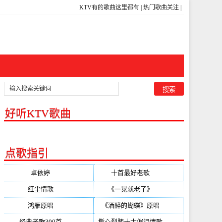
KTV有的歌曲这里都有
|
热门歌曲关注
|
好听KTV歌曲
点歌指引
卓依婷
(350)
十首最好老歌
(300)
红尘情歌
(296)
《一晃就老了》
(253)
鸿雁原唱
(241)
《酒醉的蝴蝶》原唱
(220)
经典老歌300首
(203)
撕心裂肺十大催泪情歌
(195)