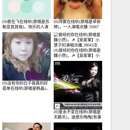
(0)歌在飞在线听(原唱是苏
(0)萍聚在线听(原唱是卓依
勒亚其其格)，快乐的人演
婷)，一人演唱点播:35667
唱点播:36次
次
(0)曾经的你在线听(原唱是
魏小然)，☭【吴家軍】小
慧子的演唱点播:28043次
(0)没有你的日子我真的好
孤单在线听(原唱是韩晶)，
牵手人生（拒礼，花花支
持互动快乐）演唱点
播:30445次
(0)爱永不变在线听(原唱是
天籁天)，迷惑乐陶陶[有事
暂离]演唱点播:27678次