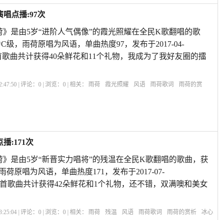
唱点播:97次
荷》是由5岁“进阶人气偶像”的霞光照耀在全民K歌翻唱的歌
为C级，雨荷原唱为风语，单曲热度97，发布于2017-04-
ne5s,本首歌曲共计获得40朵鲜花和11个礼物，我成为了我好友圈的擂
:47:50 | 评论：
0
| 浏览：
0
| 相关：
雨荷
霞光照耀
风语
雨荷歌词
雨荷的赏
雨荷冰心
赞美雨后荷花的诗句
雨荷表达的什么情感
雨荷原文
雨荷主要内容
:171次
荷》是由5岁“新晋实力唱将”的残温在全民K歌翻唱的歌曲，获
雨荷原唱为风语，单曲热度171，发布于2017-07-
X6SA,本首歌曲共计获得42朵鲜花和1个礼物，还不错，双满噢和美女
:25:04 | 评论：
0
| 浏览：
0
| 相关：
雨荷
残温
风语
雨荷歌词
雨荷的赏析
冰心