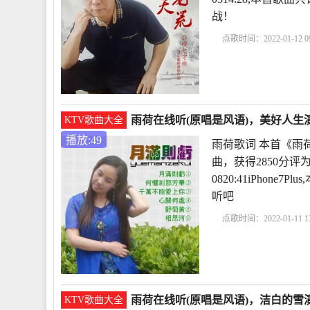
战！
点歌时间：2022-01-12 09
析
冰心作品雨荷原文
雨荷在线听(原唱是风语)，美好人生演
KTV歌曲大全
播放:49
雨荷歌词 本首《雨
曲，获得2850分评
0820:41iPhon
听吧
点歌时间：2022-01-11 13
析
冰心作品雨荷原文
雨荷在线听(原唱是风语)，洁白的雪演
KTV歌曲大全