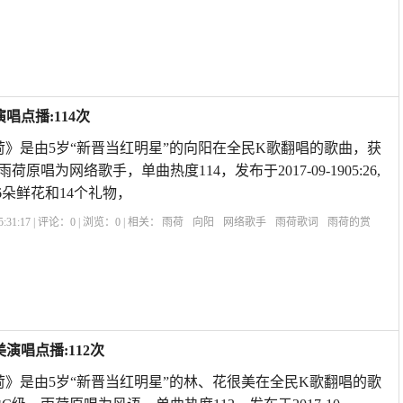
心
赞美雨后荷花的诗句
雨荷表达的什么情感
雨荷原文
雨荷主要内容
唱点播:114次
荷》是由5岁“新晋当红明星”的向阳在全民K歌翻唱的歌曲，获
荷原唱为网络歌手，单曲热度114，发布于2017-09-1905:26,
6朵鲜花和14个礼物，
:31:17 | 评论：
0
| 浏览：
0
| 相关：
雨荷
向阳
网络歌手
雨荷歌词
雨荷的赏
雨荷冰心
赞美雨后荷花的诗句
雨荷表达的什么情感
雨荷原文
雨荷主要内容
演唱点播:112次
荷》是由5岁“新晋当红明星”的林、花很美在全民K歌翻唱的歌