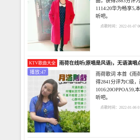
曲，获得2883分评为
1114:20华为畅
听吧。
点歌时间：2022-01-07 00
析
冰心作品雨荷原文
雨荷在线听(原唱是风语)，无语演唱点
KTV歌曲大全
播放:47
雨荷歌词 本首《雨
得2841分评为C级，
1016:20OPPO
听吧。
点歌时间：2022-01-06 01
作品雨荷原文
雨荷冰