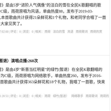
荷》是由5岁“进阶人气偶像”的洁白的雪在全民K歌翻唱的歌
为C级，雨荷原唱为风语，单曲热度88，发布于2019-03-
EIP10,本首歌曲共计获得21朵鲜花和1个礼物，和老同学合唱了一首
让大家见笑了。
:02:00 | 评论：
0
| 浏览：
0
| 相关：
雨荷
洁白的雪
风语
雨荷歌词
雨荷的赏
雨荷冰心
赞美雨后荷花的诗句
雨荷表达的什么情感
雨荷原文
雨荷主要内容
暂退）演唱点播:260次
荷》是由4岁“新晋当红明星”的绿竹(暂退）在全民K歌翻唱的
评为C级，雨荷原唱为网络歌手，单曲热度260，发布于2016-
米1S,本首歌曲共计获得363朵鲜花和18个礼物，我唱了一首歌，快来
:28:53 | 评论：
0
| 浏览：
0
| 相关：
雨荷
绿竹(暂退）
网络歌手
雨荷歌词
雨荷的
文
雨荷冰心
赞美雨后荷花的诗句
雨荷表达的什么情感
雨荷原文
雨荷主要内