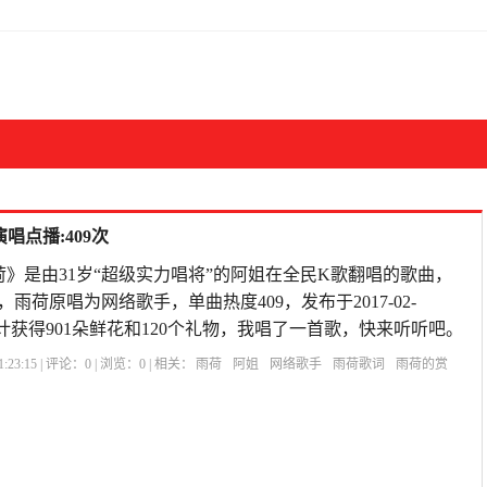
唱点播:409次
荷》是由31岁“超级实力唱将”的阿姐在全民K歌翻唱的歌曲，
，雨荷原唱为网络歌手，单曲热度409，发布于2017-02-
歌曲共计获得901朵鲜花和120个礼物，我唱了一首歌，快来听听吧。
:23:15 | 评论：
0
| 浏览：
0
| 相关：
雨荷
阿姐
网络歌手
雨荷歌词
雨荷的赏
雨荷冰心
赞美雨后荷花的诗句
雨荷表达的什么情感
雨荷原文
雨荷主要内容