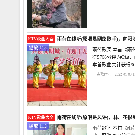
作品雨荷原文
雨荷冰
雨荷在线听(原唱是网络歌手)，向阳演
KTV歌曲大全
播放:114
雨荷歌词 本首《雨
得5766分评为C级，雨
本首歌曲共计获得9
点歌时间：2022-01-08 15
析
冰心作品雨荷原文
雨荷在线听(原唱是风语)，林、花很美
KTV歌曲大全
播放:112
雨荷歌词 本首《雨