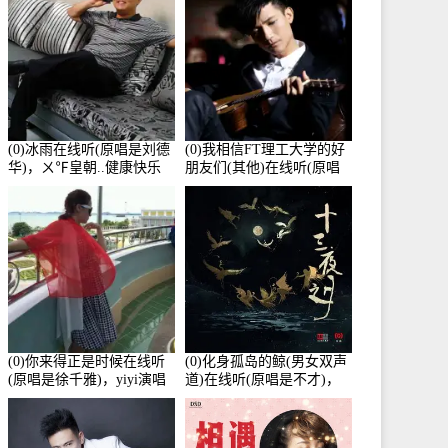
(0)冰雨在线听(原唱是刘德
(0)我相信FT理工大学的好
华)，ㄨ℉皇朝..健康快乐
朋友们(其他)在线听(原唱
演唱点播:26643次
是杨培安)，老乔演唱点
播:23714次
(0)你来得正是时候在线听
(0)化身孤岛的鲸(男女双声
(原唱是徐千雅)，yiyi演唱
道)在线听(原唱是不才)，
点播:21991次
HGBai演唱点播:19428次