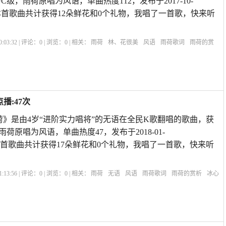
C级，雨荷原唱为风语，单曲热度112，发布于2017-10-
享5,本首歌曲共计获得12朵鲜花和0个礼物，我唱了一首歌，快来听
:03:32 | 评论：
0
| 浏览：
0
| 相关：
雨荷
林、花很美
风语
雨荷歌词
雨荷的赏
雨荷冰心
赞美雨后荷花的诗句
雨荷表达的什么情感
雨荷原文
雨荷主要内容
播:47次
荷》是由4岁“进阶实力唱将”的无语在全民K歌翻唱的歌曲，获
雨荷原唱为风语，单曲热度47，发布于2018-01-
A59,本首歌曲共计获得17朵鲜花和0个礼物，我唱了一首歌，快来听
:13:56 | 评论：
0
| 浏览：
0
| 相关：
雨荷
无语
风语
雨荷歌词
雨荷的赏析
冰心
心
赞美雨后荷花的诗句
雨荷表达的什么情感
雨荷原文
雨荷主要内容