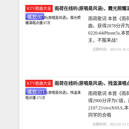
雨荷在线听(原唱是风语)，霞光照耀演
KTV歌曲大全
播放:97
雨荷歌词 本首《雨
曲，获得2878分评
0220:44iPho
主，不服来战！
点歌时间：2022-01-16 22
析
冰心作品雨荷原文
雨荷在线听(原唱是风语)，残温演唱点播
KTV歌曲大全
播放:171
雨荷歌词 本首《雨
得2900分评为C级，
2107:21vivo
同学的合唱
点歌时间：2022-01-13 23