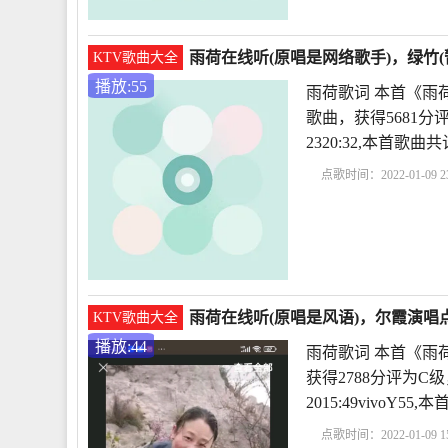
雨荷在线听(原唱是网络歌手)，绿竹(
KTV歌曲大全
播放:55
雨荷歌词 本首《雨
歌曲，获得5681分
2320:32,本首歌
点歌时间：2022-01-09 23
赏析
冰心作品雨荷原
容
雨荷在线听(原唱是风语)，尔霞演唱点
KTV歌曲大全
播放:44
雨荷歌词 本首《雨
获得2788分评为C级
2015:49vivoY
点歌时间：2022-01-09 15